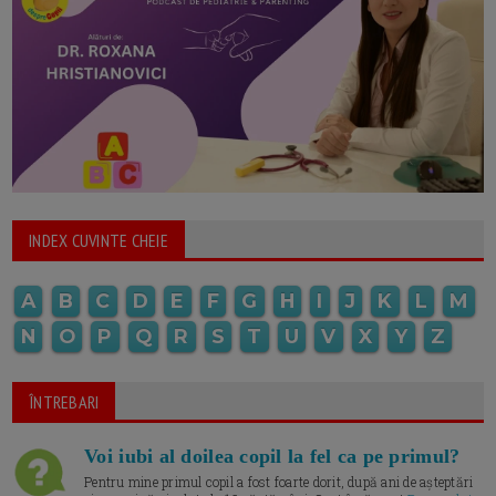
INDEX CUVINTE CHEIE
A
B
C
D
E
F
G
H
I
J
K
L
M
N
O
P
Q
R
S
T
U
V
X
Y
Z
ÎNTREBARI
Voi iubi al doilea copil la fel ca pe primul?
Pentru mine primul copil a fost foarte dorit, după ani de așteptări