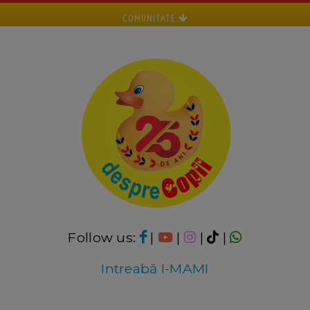
COMUNITATE
Follow us:
|
|
|
|
Intreabă I-MAMI