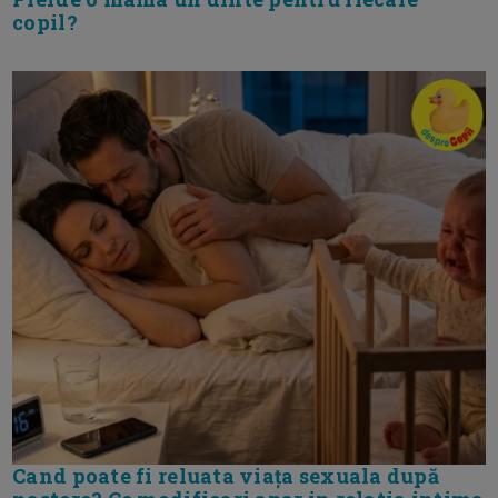
copil?
Cand poate fi reluata viața sexuala după