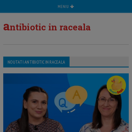
MENIU
a
ntibiotic in raceala
NOUTATI ANTIBIOTIC IN RACEALA