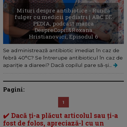
Mituri despre antibiotice - Runda
fulger cu medicii pediatri | ABC DE
PEDIA, podcast marca
DespreCopii&Roxana
Hristianovici, Episodul 6
Se administrează antibiotic imediat în caz de
febră 40°C? Se întrerupe antibioticul în caz de
apariție a diareei? Dacă copilul pare să-și...
Pagini:
1
✔️ Dacă ți-a plăcut articolul sau ți-a
fost de folos, apreciază-l cu un