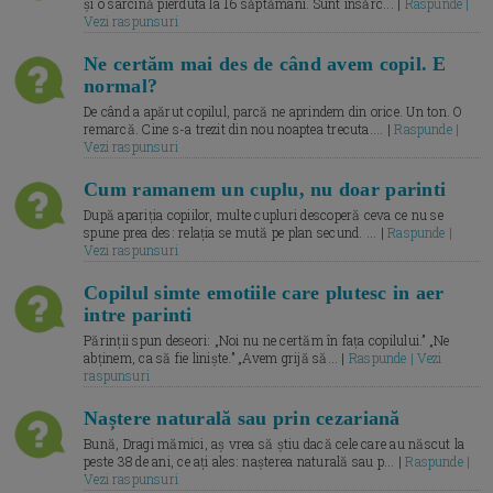
și o sarcină pierduta la 16 săptămâni. Sunt însărc... |
Raspunde |
Vezi raspunsuri
Ne certăm mai des de când avem copil. E
normal?
De când a apărut copilul, parcă ne aprindem din orice. Un ton. O
remarcă. Cine s-a trezit din nou noaptea trecuta.... |
Raspunde |
Vezi raspunsuri
Cum ramanem un cuplu, nu doar parinti
După apariția copiilor, multe cupluri descoperă ceva ce nu se
spune prea des: relația se mută pe plan secund. ... |
Raspunde |
Vezi raspunsuri
Copilul simte emotiile care plutesc in aer
intre parinti
Părinții spun deseori: „Noi nu ne certăm în fața copilului.” „Ne
abținem, ca să fie liniște.” „Avem grijă să... |
Raspunde | Vezi
raspunsuri
Naștere naturală sau prin cezariană
Bună, Dragi mămici, aș vrea să știu dacă cele care au născut la
peste 38 de ani, ce ați ales: nașterea naturală sau p... |
Raspunde |
Vezi raspunsuri