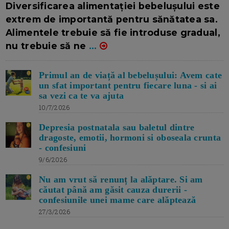
Diversificarea alimentației bebelușului este
extrem de importantă pentru sănătatea sa.
Alimentele trebuie să fie introduse gradual,
nu trebuie să ne
...
Primul an de viață al bebelușului: Avem cate
un sfat important pentru fiecare luna - si ai
sa vezi ca te va ajuta
10/7/2026
Depresia postnatala sau baletul dintre
dragoste, emotii, hormoni si oboseala crunta
- confesiuni
9/6/2026
Nu am vrut să renunț la alăptare. Si am
căutat până am găsit cauza durerii -
confesiunile unei mame care alăptează
27/3/2026