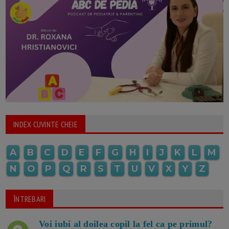
INDEX CUVINTE CHEIE
A
B
C
D
E
F
G
H
I
J
K
L
M
N
O
P
Q
R
S
T
U
V
X
Y
Z
ÎNTREBARI
Voi iubi al doilea copil la fel ca pe primul?