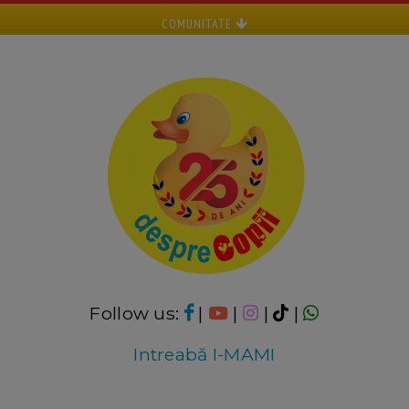
COMUNITATE
Follow us:
|
|
|
|
Intreabă I-MAMI