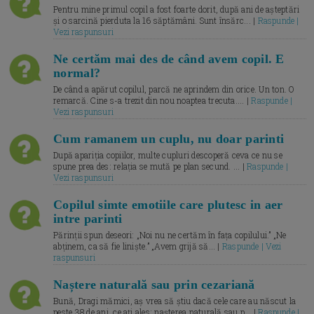
Pentru mine primul copil a fost foarte dorit, după ani de așteptări
și o sarcină pierduta la 16 săptămâni. Sunt însărc... |
Raspunde |
Vezi raspunsuri
Ne certăm mai des de când avem copil. E
normal?
De când a apărut copilul, parcă ne aprindem din orice. Un ton. O
remarcă. Cine s-a trezit din nou noaptea trecuta.... |
Raspunde |
Vezi raspunsuri
Cum ramanem un cuplu, nu doar parinti
După apariția copiilor, multe cupluri descoperă ceva ce nu se
spune prea des: relația se mută pe plan secund. ... |
Raspunde |
Vezi raspunsuri
Copilul simte emotiile care plutesc in aer
intre parinti
Părinții spun deseori: „Noi nu ne certăm în fața copilului.” „Ne
abținem, ca să fie liniște.” „Avem grijă să... |
Raspunde | Vezi
raspunsuri
Naștere naturală sau prin cezariană
Bună, Dragi mămici, aș vrea să știu dacă cele care au născut la
peste 38 de ani, ce ați ales: nașterea naturală sau p... |
Raspunde |