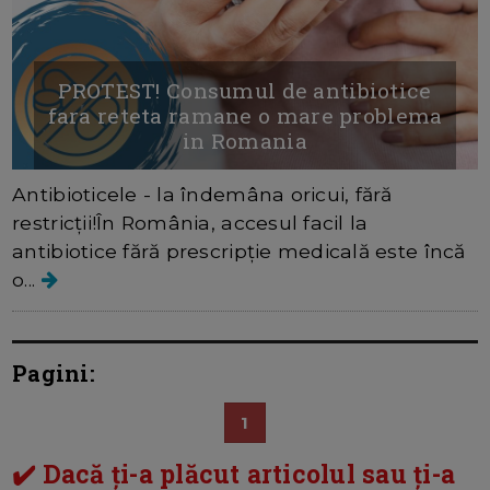
PROTEST! Consumul de antibiotice
fara reteta ramane o mare problema
in Romania
Antibioticele - la îndemâna oricui, fără
restricții!În România, accesul facil la
antibiotice fără prescripție medicală este încă
o...
Pagini:
1
✔️ Dacă ți-a plăcut articolul sau ți-a