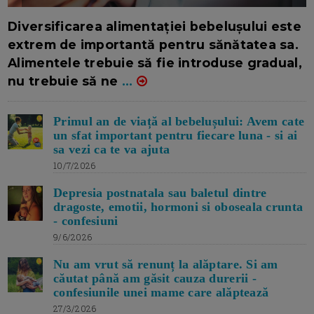
16/7/2026
AUTOR: EDITOR DC.
Diversificarea alimentației bebelușului este
extrem de importantă pentru sănătatea sa.
Alimentele trebuie să fie introduse gradual,
nu trebuie să ne
...
Primul an de viață al bebelușului: Avem cate
un sfat important pentru fiecare luna - si ai
sa vezi ca te va ajuta
10/7/2026
Depresia postnatala sau baletul dintre
dragoste, emotii, hormoni si oboseala crunta
- confesiuni
9/6/2026
Nu am vrut să renunț la alăptare. Si am
căutat până am găsit cauza durerii -
confesiunile unei mame care alăptează
27/3/2026