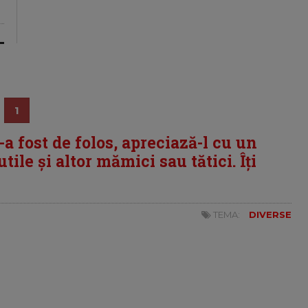
1
i-a fost de folos, apreciază-l cu un
tile și altor mămici sau tătici. Îți
TEMA:
DIVERSE