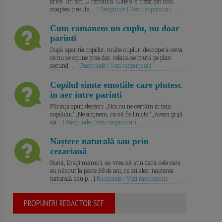
orice. Un ton. O remarcă. Cine s-a trezit din nou
noaptea trecuta.... |
Raspunde | Vezi raspunsuri
Cum ramanem un cuplu, nu doar
parinti
După apariția copiilor, multe cupluri descoperă ceva
ce nu se spune prea des: relația se mută pe plan
secund. ... |
Raspunde | Vezi raspunsuri
Copilul simte emotiile care plutesc
in aer intre parinti
Părinții spun deseori: „Noi nu ne certăm în fața
copilului.” „Ne abținem, ca să fie liniște.” „Avem grijă
să... |
Raspunde | Vezi raspunsuri
Naștere naturală sau prin
cezariană
Bună, Dragi mămici, aș vrea să știu dacă cele care
au născut la peste 38 de ani, ce ați ales: nașterea
naturală sau p... |
Raspunde | Vezi raspunsuri
PROPUNERI REDACTOR SEF