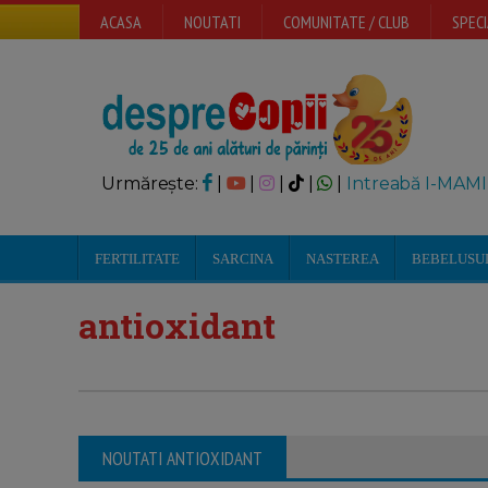
ACASA
NOUTATI
COMUNITATE / CLUB
SPECI
Urmărește:
|
|
|
|
|
Intreabă I-MAMI
FERTILITATE
SARCINA
NASTEREA
BEBELUSU
antioxidant
NOUTATI ANTIOXIDANT