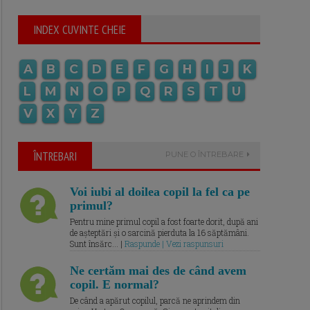
INDEX CUVINTE CHEIE
A
B
C
D
E
F
G
H
I
J
K
L
M
N
O
P
Q
R
S
T
U
V
X
Y
Z
ÎNTREBARI
PUNE O ÎNTREBARE
Voi iubi al doilea copil la fel ca pe
primul?
Pentru mine primul copil a fost foarte dorit, după ani
de așteptări și o sarcină pierduta la 16 săptămâni.
Sunt însărc... |
Raspunde | Vezi raspunsuri
Ne certăm mai des de când avem
copil. E normal?
De când a apărut copilul, parcă ne aprindem din