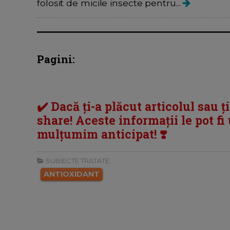
folosit de micile insecte pentru...
Pagini:
✔️ Dacă ți-a plăcut articolul sau ț
share! Aceste informații le pot fi u
mulțumim anticipat! ❣️
SUBIECTE TRATATE:
ANTIOXIDANT