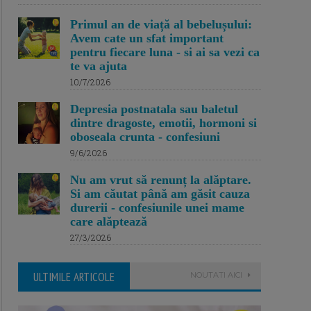
Primul an de viață al bebelușului:
Avem cate un sfat important
pentru fiecare luna - si ai sa vezi ca
te va ajuta
10/7/2026
Depresia postnatala sau baletul
dintre dragoste, emotii, hormoni si
oboseala crunta - confesiuni
9/6/2026
Nu am vrut să renunț la alăptare.
Si am căutat până am găsit cauza
durerii - confesiunile unei mame
care alăptează
27/3/2026
ULTIMILE ARTICOLE
NOUTATI AICI