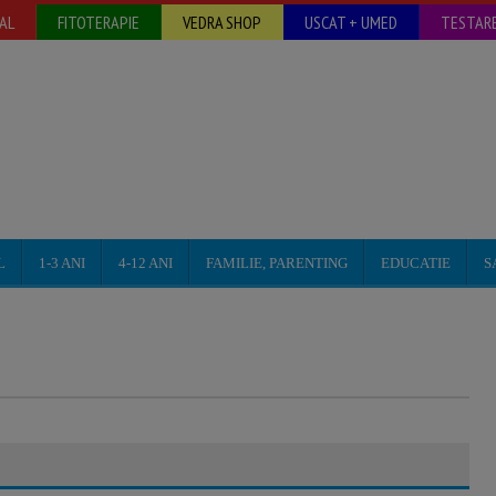
AL
FITOTERAPIE
VEDRA SHOP
USCAT + UMED
TESTARE
L
1-3 ANI
4-12 ANI
FAMILIE, PARENTING
EDUCATIE
S