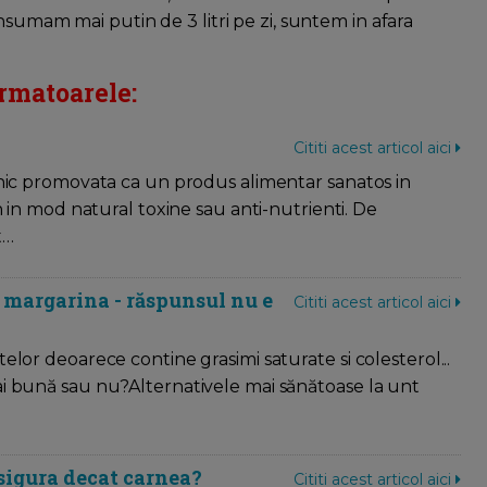
nsumam mai putin de 3 litri pe zi, suntem in afara
rmatoarele:
Cititi acest articol aici
rnic promovata ca un produs alimentar sanatos in
in in mod natural toxine sau anti-nutrienti. De
t…
 margarina - răspunsul nu e
Cititi acest articol aici
elor deoarece contine grasimi saturate si colesterol...
ai bună sau nu?Alternativele mai sănătoase la unt
 sigura decat carnea?
Cititi acest articol aici