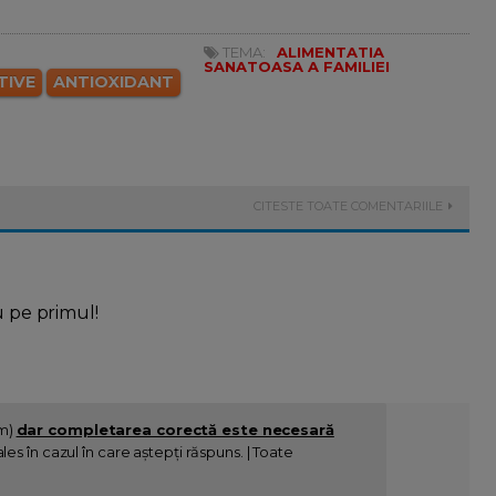
TEMA:
ALIMENTATIA
SANATOASA A FAMILIEI
TIVE
ANTIOXIDANT
CITESTE TOATE COMENTARIILE
u pe primul!
im)
dar completarea corectă este necesară
es în cazul în care aștepți răspuns. | Toate