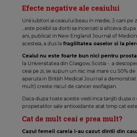
Efecte negative ale ceaiului
Unii iubitori ai ceaiului beau in medie, 3 cani pe z
...este posibil sa doriti sa incercati si altceva du
ani, publicat in New England Journal of Medici
acesteia, a dus la
fragilitatea oaselor si la pie
Ceaiul nu este foarte bun nici pentru pros
la Universitatea din Glasgow, Scotia - a descope
ceai pe zi, se supun un risc mai mare cu 50% de 
aparuta in British Medical Journal a demonstrat
mult) creste riscul de cancer esofagian.
Daca dupa toate aceste vesti inca tanjiti dupa o c
propietatilor sale antioxidante atat timp cat es
Cat de mult ceai e prea mult?
Cazul femeii careia i-au cazut dintii din ca