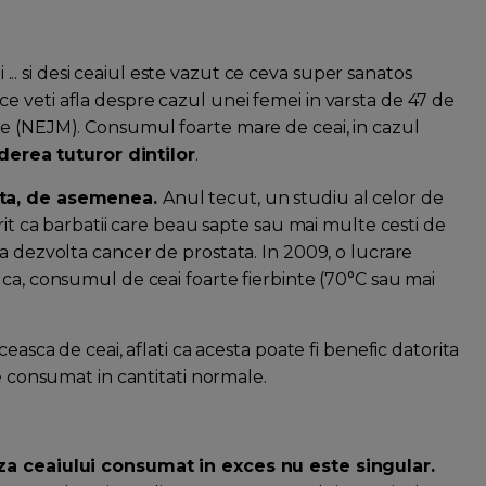
i ... si desi ceaiul este vazut ce ceva super sanatos
pa ce veti afla despre cazul unei femei in varsta de 47 de
ne (NEJM). Consumul foarte mare de ceai, in cazul
rderea tuturor dintilor
.
tata, de asemenea.
Anul tecut, un studiu al celor de
rit ca barbatii care beau sapte sau mai multe cesti de
a dezvolta cancer de prostata. In 2009, o lucrare
 ca, consumul de ceai foarte fierbinte (70°C sau mai
easca de ceai, aflati ca acesta poate fi benefic datorita
te consumat in cantitati normale.
uza ceaiului consumat in exces nu este singular.