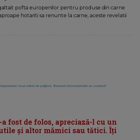
zgaltait pofta europenilor pentru produse din carne
proape hotariti sa renunte la carne, aceste revelatii
 impartasesc noua reteta de prajitura. Bucatarii si bucataresele au cuvantul!
i-a fost de folos, apreciază-l cu un
tile și altor mămici sau tătici. Îți