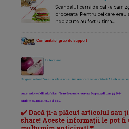
Scandalul carnii de cal - a cam 
procesata. Pentru cei care erau a
neplacute au fost ultima…
Comunitate, grup de support
La bucatarie
Ce gatim astazi? Vreau o reteta noua ! Am uitat cum se fac clatitele ! Trebuie sa va
autor: redactor Mihaela Vilcu - Toate drepturile rezervate Desprecopii.com (c) 2014
referinte: guardian.co.uk si BBC
✔️ Dacă ți-a plăcut articolul sau ț
share! Aceste informații le pot fi u
mulțumim anticipat! ❣️