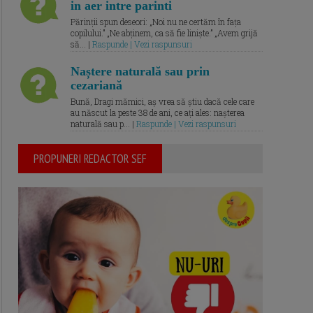
in aer intre parinti
Părinții spun deseori: „Noi nu ne certăm în fața
copilului.” „Ne abținem, ca să fie liniște.” „Avem grijă
să... |
Raspunde | Vezi raspunsuri
Naștere naturală sau prin
cezariană
Bună, Dragi mămici, aș vrea să știu dacă cele care
au născut la peste 38 de ani, ce ați ales: nașterea
naturală sau p... |
Raspunde | Vezi raspunsuri
PROPUNERI REDACTOR SEF