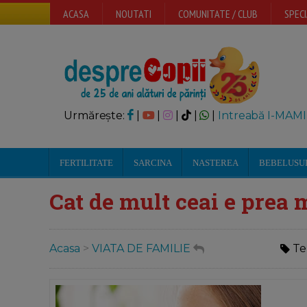
ACASA
NOUTATI
COMUNITATE / CLUB
SPECI
Urmărește:
|
|
|
|
|
Intreabă I-MAMI
FERTILITATE
SARCINA
NASTEREA
BEBELUSU
Cat de mult ceai e prea 
Acasa
>
VIATA DE FAMILIE
Te