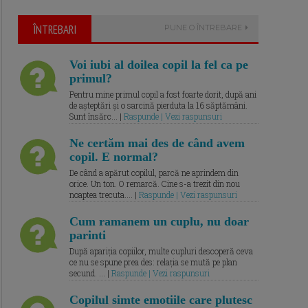
ÎNTREBARI
PUNE O ÎNTREBARE
Voi iubi al doilea copil la fel ca pe
primul?
Pentru mine primul copil a fost foarte dorit, după ani
de așteptări și o sarcină pierduta la 16 săptămâni.
Sunt însărc... |
Raspunde | Vezi raspunsuri
Ne certăm mai des de când avem
copil. E normal?
De când a apărut copilul, parcă ne aprindem din
orice. Un ton. O remarcă. Cine s-a trezit din nou
noaptea trecuta.... |
Raspunde | Vezi raspunsuri
Cum ramanem un cuplu, nu doar
parinti
După apariția copiilor, multe cupluri descoperă ceva
ce nu se spune prea des: relația se mută pe plan
secund. ... |
Raspunde | Vezi raspunsuri
Copilul simte emotiile care plutesc