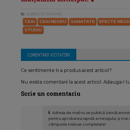
SUBIECTE TRATATE:
CEAI
CEAI NEGRU
SANATATE
EFECTE NEGA
STUDIU
COMENTARII VIZITATORI
Ce sentimente ti-a produs acest articol?
Nu exista comentarii la acest articol. Adauga-l t
Scrie un comentariu
Adresa de mail nu se publică (ramâi anon
pentru aprobarea rapidă a mesajului, și mai al
câmpurile trebuie completate!