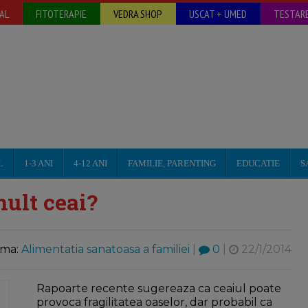
AL
FITOTERAPIE
VEDRA SHOP
USCAT + UMED
TESTARE
L
1-3 ANI
4-12 ANI
FAMILIE, PARENTING
EDUCATIE
S
mult ceai?
ma:
Alimentatia sanatoasa a familiei
|
0
|
22/1/2014
Rapoarte recente sugereaza ca ceaiul poate
provoca fragilitatea oaselor, dar probabil ca