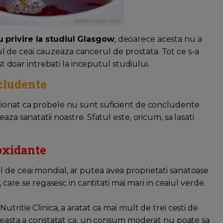
u privire la studiul Glasgow
, deoarece acesta nu a
de ceai cauzeaza cancerul de prostata. Tot ce s-a
st doar intrebati la inceputul studiului.
cludente
zionat ca probele nu sunt suficient de concludente
za sanatatii noastre. Sfatul este, oricum, sa lasati
ioxidante
 de ceai mondial, ar putea avea proprietati sanatoase
 care se regasesc in cantitati mai mari in ceaiul verde.
tritie Clinica, a aratat ca mai mult de trei cesti de
 Aceasta a constatat ca, un consum moderat nu poate sa