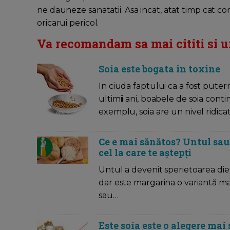
ne dauneze sanatatii. Asa incat, atat timp cat co
oricarui pericol.
Va recomandam sa mai cititi si u
Soia este bogata in toxine
In ciuda faptului ca a fost pute
ultimii ani, boabele de soia cont
exemplu, soia are un nivel ridica
Ce e mai sănătos? Untul sau
cel la care te aștepți
Untul a devenit sperietoarea diet
dar este margarina o variantă m
sau…
Este soia este o alegere mai