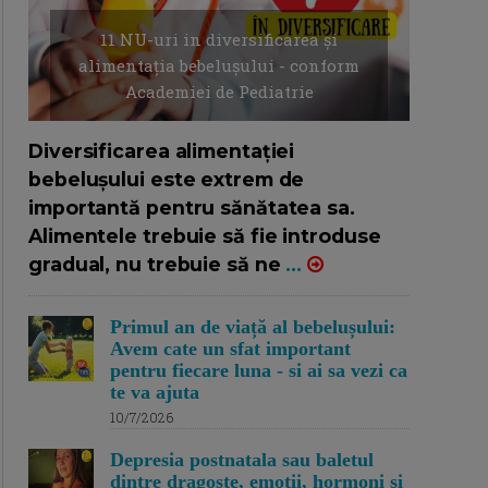
11 NU-uri in diversificarea și
alimentația bebelușului - conform
Academiei de Pediatrie
16/7/2026
AUTOR: EDITOR DC.
Diversificarea alimentației
bebelușului este extrem de
importantă pentru sănătatea sa.
Alimentele trebuie să fie introduse
gradual, nu trebuie să ne
...
Primul an de viață al bebelușului:
Avem cate un sfat important
pentru fiecare luna - si ai sa vezi ca
te va ajuta
10/7/2026
Depresia postnatala sau baletul
dintre dragoste, emotii, hormoni si