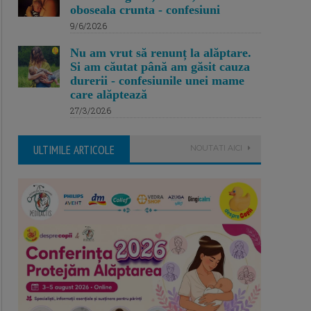
oboseala crunta - confesiuni
9/6/2026
Nu am vrut să renunț la alăptare.
Si am căutat până am găsit cauza
durerii - confesiunile unei mame
care alăptează
27/3/2026
ULTIMILE ARTICOLE
NOUTATI AICI