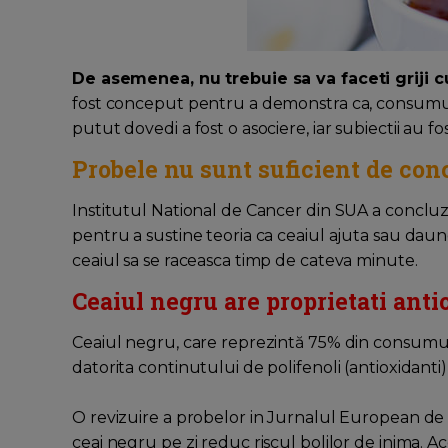
De asemenea, nu trebuie sa va faceti griji c
fost conceput pentru a demonstra ca, consumul 
putut dovedi a fost o asociere, iar subiectii au fo
Probele nu sunt suficient de con
Institutul National de Cancer din SUA a conclu
pentru a sustine teoria ca ceaiul ajuta sau daunea
ceaiul sa se raceasca timp de cateva minute.
Ceaiul negru are proprietati ant
Ceaiul negru, care reprezintă 75% din consumul
datorita continutului de polifenoli (antioxidanti),
O revizuire a probelor in Jurnalul European de Nu
ceai negru pe zi reduc riscul bolilor de inima.