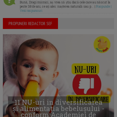
Bună, Dragi mămici, aș vrea să știu dacă cele care au născut la
peste 38 de ani, ce ați ales: nașterea naturală sau p... |
Raspunde |
Vezi raspunsuri
PROPUNERI REDACTOR SEF
11 NU-uri in diversificarea
și alimentația bebelușului -
conform Academiei de