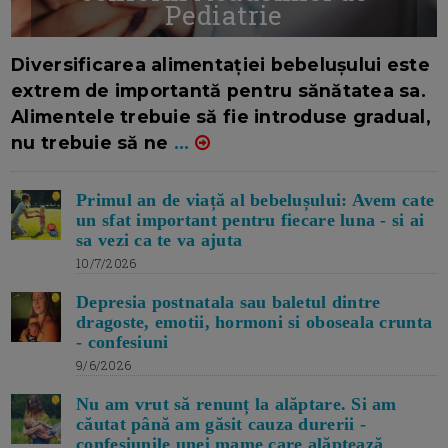
Pediatrie
16/7/2026
AUTOR: EDITOR DC.
Diversificarea alimentației bebelușului este
extrem de importantă pentru sănătatea sa.
Alimentele trebuie să fie introduse gradual,
nu trebuie să ne
...
Primul an de viață al bebelușului: Avem cate
un sfat important pentru fiecare luna - si ai
sa vezi ca te va ajuta
10/7/2026
Depresia postnatala sau baletul dintre
dragoste, emotii, hormoni si oboseala crunta
- confesiuni
9/6/2026
Nu am vrut să renunț la alăptare. Si am
căutat până am găsit cauza durerii -
confesiunile unei mame care alăptează