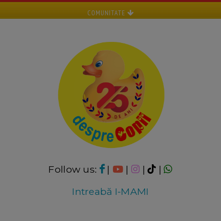
COMUNITATE
Follow us:
|
|
|
|
Intreabă I-MAMI