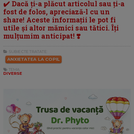
✔️ Dacă ți-a plăcut articolul sau ți-a
fost de folos, apreciază-l cu un
share! Aceste informații le pot fi
utile și altor mămici sau tătici. Îți
mulțumim anticipat! ❣️
SUBIECTE TRATATE:
ANXIETATEA LA COPIL
TEMA:
DIVERSE