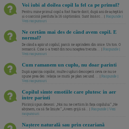
Voi iubi al doilea copil la fel ca pe primul?
Pentru mine primul copil a fost foarte dorit, după ani de așteptări
și o sarcină pierduta la 16 săptămâni. Sunt însărc... |
Raspunde |
Vezi raspunsuri
Ne certăm mai des de când avem copil. E
normal?
De când a apărut copilul, parcă ne aprindem din orice. Un ton. O
remarcă. Cine s-a trezit din nou noaptea trecuta.... |
Raspunde |
Vezi raspunsuri
Cum ramanem un cuplu, nu doar parinti
După apariția copiilor, multe cupluri descoperă ceva ce nu se
spune prea des: relația se mută pe plan secund. ... |
Raspunde |
Vezi raspunsuri
Copilul simte emotiile care plutesc in aer
intre parinti
Părinții spun deseori: „Noi nu ne certăm în fața copilului.” „Ne
abținem, ca să fie liniște.” „Avem grijă să... |
Raspunde | Vezi
raspunsuri
Naștere naturală sau prin cezariană