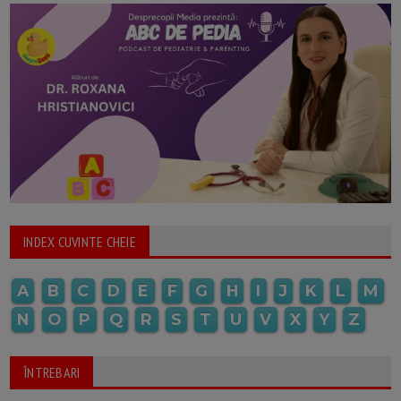
INDEX CUVINTE CHEIE
A
B
C
D
E
F
G
H
I
J
K
L
M
N
O
P
Q
R
S
T
U
V
X
Y
Z
ÎNTREBARI