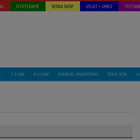
AL
FITOTERAPIE
VEDRA SHOP
USCAT + UMED
TESTARE
L
1-3 ANI
4-12 ANI
FAMILIE, PARENTING
EDUCATIE
S