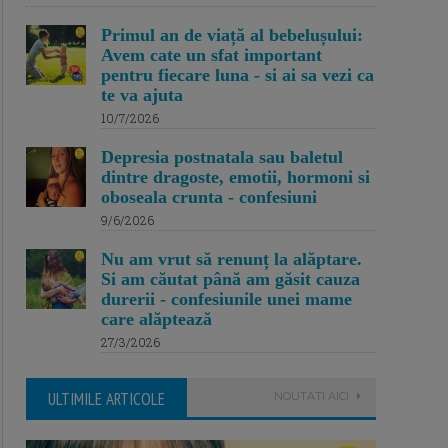
Primul an de viață al bebelușului:
Avem cate un sfat important
pentru fiecare luna - si ai sa vezi ca
te va ajuta
10/7/2026
Depresia postnatala sau baletul
dintre dragoste, emotii, hormoni si
oboseala crunta - confesiuni
9/6/2026
Nu am vrut să renunț la alăptare.
Si am căutat până am găsit cauza
durerii - confesiunile unei mame
care alăptează
27/3/2026
ULTIMILE ARTICOLE
NOUTATI AICI