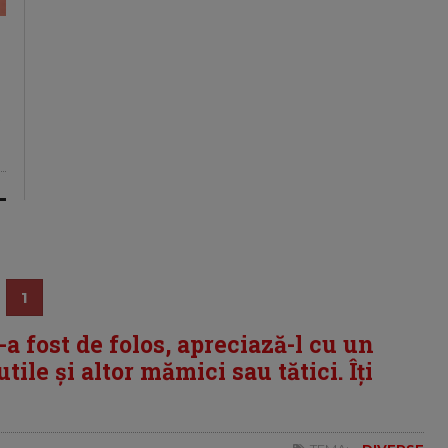
s
1
i-a fost de folos, apreciază-l cu un
tile și altor mămici sau tătici. Îți