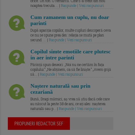
orice. Un ton. O remarcă. Cine s-a trezit din nou
noaptea trecuta.... |
Raspunde | Vezi raspunsuri
Cum ramanem un cuplu, nu doar
parinti
După apariția copiilor, multe cupluri descoperă ceva
ce nu se spune prea des: relația se mută pe plan
secund. ... |
Raspunde | Vezi raspunsuri
Copilul simte emotiile care plutesc
in aer intre parinti
Părinții spun deseori: „Noi nu ne certăm în fața
copilului.” „Ne abținem, ca să fie liniște.” „Avem grijă
să... |
Raspunde | Vezi raspunsuri
Naștere naturală sau prin
cezariană
Bună, Dragi mămici, aș vrea să știu dacă cele care
au născut la peste 38 de ani, ce ați ales: nașterea
naturală sau p... |
Raspunde | Vezi raspunsuri
PROPUNERI REDACTOR SEF