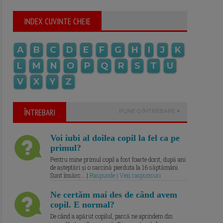
INDEX CUVINTE CHEIE
A
B
C
D
E
F
G
H
I
J
K
L
M
N
O
P
Q
R
S
T
U
V
X
Y
Z
ÎNTREBARI
PUNE O ÎNTREBARE
Voi iubi al doilea copil la fel ca pe
primul?
Pentru mine primul copil a fost foarte dorit, după ani
de așteptări și o sarcină pierduta la 16 săptămâni.
Sunt însărc... |
Raspunde | Vezi raspunsuri
Ne certăm mai des de când avem
copil. E normal?
De când a apărut copilul, parcă ne aprindem din