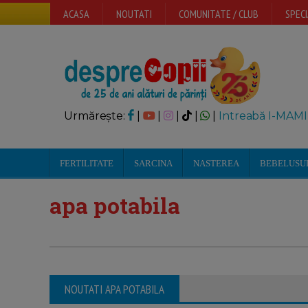
ACASA
NOUTATI
COMUNITATE / CLUB
SPECI
Urmărește:
|
|
|
|
|
Intreabă I-MAMI
FERTILITATE
SARCINA
NASTEREA
BEBELUSU
apa potabila
NOUTATI APA POTABILA