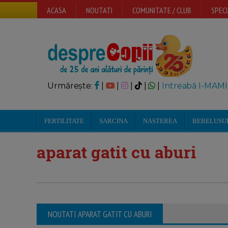
ACASA
NOUTATI
COMUNITATE / CLUB
SPECI
Urmărește:
|
|
|
|
|
Intreabă I-MAMI
FERTILITATE
SARCINA
NASTEREA
BEBELUSU
aparat gatit cu aburi
NOUTATI APARAT GATIT CU ABURI