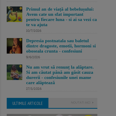
Primul an de viață al bebelușului:
Avem cate un sfat important
pentru fiecare luna - si ai sa vezi ca
te va ajuta
10/7/2026
Depresia postnatala sau baletul
dintre dragoste, emotii, hormoni si
oboseala crunta - confesiuni
9/6/2026
Nu am vrut să renunț la alăptare.
Si am căutat până am găsit cauza
durerii - confesiunile unei mame
care alăptează
27/3/2026
ULTIMILE ARTICOLE
NOUTATI AICI