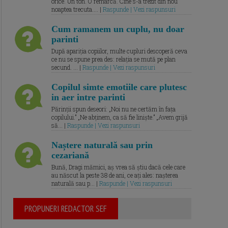
orice. Un ton. O remarcă. Cine s-a trezit din nou
noaptea trecuta.... |
Raspunde | Vezi raspunsuri
Cum ramanem un cuplu, nu doar
parinti
După apariția copiilor, multe cupluri descoperă ceva
ce nu se spune prea des: relația se mută pe plan
secund. ... |
Raspunde | Vezi raspunsuri
Copilul simte emotiile care plutesc
in aer intre parinti
Părinții spun deseori: „Noi nu ne certăm în fața
copilului.” „Ne abținem, ca să fie liniște.” „Avem grijă
să... |
Raspunde | Vezi raspunsuri
Naștere naturală sau prin
cezariană
Bună, Dragi mămici, aș vrea să știu dacă cele care
au născut la peste 38 de ani, ce ați ales: nașterea
naturală sau p... |
Raspunde | Vezi raspunsuri
PROPUNERI REDACTOR SEF