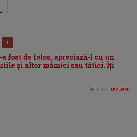
1
i-a fost de folos, apreciază-l cu un
tile și altor mămici sau tătici. Îți
TEMA:
DIVERSE