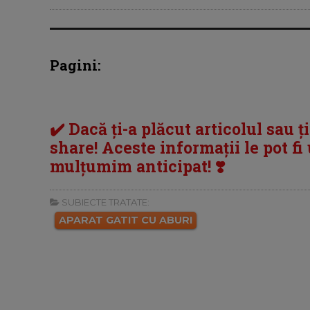
Pagini:
✔️ Dacă ți-a plăcut articolul sau ț
share! Aceste informații le pot fi u
mulțumim anticipat! ❣️
SUBIECTE TRATATE:
APARAT GATIT CU ABURI