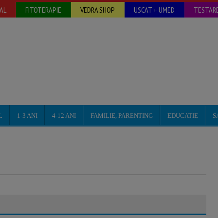
AL
FITOTERAPIE
VEDRA SHOP
USCAT + UMED
TESTARE
L
1-3 ANI
4-12 ANI
FAMILIE, PARENTING
EDUCATIE
S