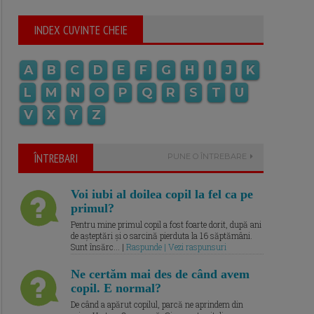
INDEX CUVINTE CHEIE
A
B
C
D
E
F
G
H
I
J
K
L
M
N
O
P
Q
R
S
T
U
V
X
Y
Z
ÎNTREBARI
PUNE O ÎNTREBARE
Voi iubi al doilea copil la fel ca pe
primul?
Pentru mine primul copil a fost foarte dorit, după ani
de așteptări și o sarcină pierduta la 16 săptămâni.
Sunt însărc... |
Raspunde | Vezi raspunsuri
Ne certăm mai des de când avem
copil. E normal?
De când a apărut copilul, parcă ne aprindem din