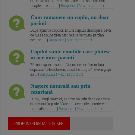
orice. Un ton. O remarcă. Cine s-a trezit din nou
noaptea trecuta.... |
Raspunde | Vezi raspunsuri
Cum ramanem un cuplu, nu doar
parinti
După apariția copiilor, multe cupluri descoperă ceva
ce nu se spune prea des: relația se mută pe plan
secund. ... |
Raspunde | Vezi raspunsuri
Copilul simte emotiile care plutesc
in aer intre parinti
Părinții spun deseori: „Noi nu ne certăm în fața
copilului.” „Ne abținem, ca să fie liniște.” „Avem grijă
să... |
Raspunde | Vezi raspunsuri
Naștere naturală sau prin
cezariană
Bună, Dragi mămici, aș vrea să știu dacă cele care
au născut la peste 38 de ani, ce ați ales: nașterea
naturală sau p... |
Raspunde | Vezi raspunsuri
PROPUNERI REDACTOR SEF