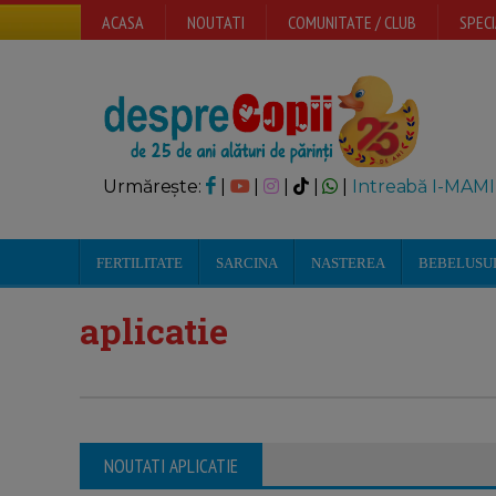
ACASA
NOUTATI
COMUNITATE / CLUB
SPECI
Urmărește:
|
|
|
|
|
Intreabă I-MAMI
FERTILITATE
SARCINA
NASTEREA
BEBELUSU
aplicatie
NOUTATI APLICATIE