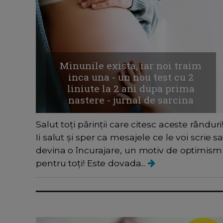
Minunile exista, iar noi traim
inca una - un nou test cu 2
liniute la 2 ani dupa prima
nastere - jurnal de sarcina
Salut toți părinții care citesc aceste rânduri
Ii salut și sper ca mesajele ce le voi scrie s
devina o încurajare, un motiv de optimism
pentru toți! Este dovada...