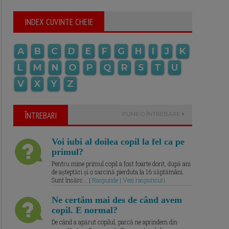
INDEX CUVINTE CHEIE
A
B
C
D
E
F
G
H
I
J
K
L
M
N
O
P
Q
R
S
T
U
V
X
Y
Z
ÎNTREBARI
PUNE O ÎNTREBARE
Voi iubi al doilea copil la fel ca pe
primul?
Pentru mine primul copil a fost foarte dorit, după ani
de așteptări și o sarcină pierduta la 16 săptămâni.
Sunt însărc... |
Raspunde | Vezi raspunsuri
Ne certăm mai des de când avem
copil. E normal?
De când a apărut copilul, parcă ne aprindem din