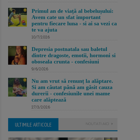
Primul an de viață al bebelușului:
Avem cate un sfat important
pentru fiecare luna - si ai sa vezi ca
te va ajuta
10/7/2026
Depresia postnatala sau baletul
dintre dragoste, emotii, hormoni si
oboseala crunta - confesiuni
9/6/2026
Nu am vrut să renunț la alăptare.
Si am căutat până am găsit cauza
durerii - confesiunile unei mame
care alăptează
27/3/2026
ULTIMILE ARTICOLE
NOUTATI AICI