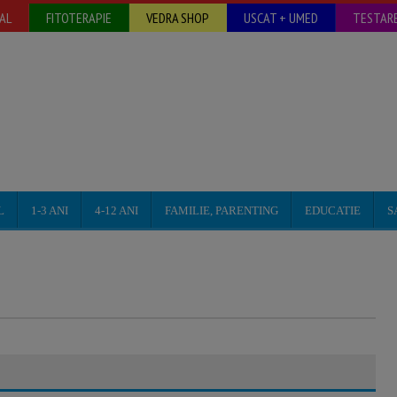
AL
FITOTERAPIE
VEDRA SHOP
USCAT + UMED
TESTARE
L
1-3 ANI
4-12 ANI
FAMILIE, PARENTING
EDUCATIE
S