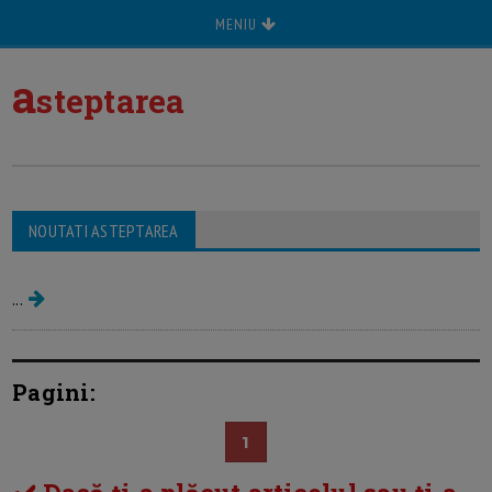
MENIU
a
steptarea
NOUTATI ASTEPTAREA
In asteptarea bebelusului acasa
...
Pagini:
1