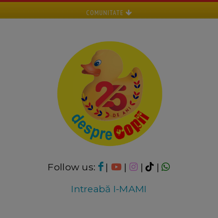
COMUNITATE
Follow us:
|
|
|
|
Intreabă I-MAMI