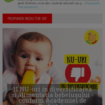
peste 38 de ani, ce ați ales: nașterea naturală sau p... |
Raspunde |
Vezi raspunsuri
PROPUNERI REDACTOR SEF
11 NU-uri in diversificarea
și alimentația bebelușului -
conform Academiei de