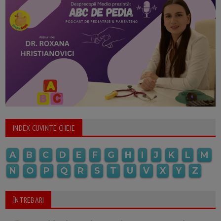
INDEX CUVINTE CHEIE
A
B
C
D
E
F
G
H
I
J
K
L
M
N
O
P
Q
R
S
T
U
V
X
Y
Z
ÎNTREBARI