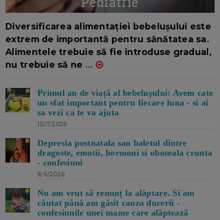
Pediatrie
16/7/2026
AUTOR: EDITOR DC.
Diversificarea alimentației bebelușului este
extrem de importantă pentru sănătatea sa.
Alimentele trebuie să fie introduse gradual,
nu trebuie să ne
...
Primul an de viață al bebelușului: Avem cate
un sfat important pentru fiecare luna - si ai
sa vezi ca te va ajuta
10/7/2026
Depresia postnatala sau baletul dintre
dragoste, emotii, hormoni si oboseala crunta
- confesiuni
9/6/2026
Nu am vrut să renunț la alăptare. Si am
căutat până am găsit cauza durerii -
confesiunile unei mame care alăptează