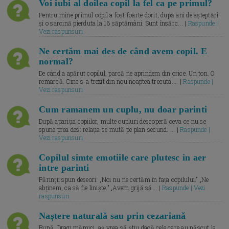
Voi iubi al doilea copil la fel ca pe primul?
Pentru mine primul copil a fost foarte dorit, după ani de așteptări
și o sarcină pierduta la 16 săptămâni. Sunt însărc... |
Raspunde |
Vezi raspunsuri
Ne certăm mai des de când avem copil. E
normal?
De când a apărut copilul, parcă ne aprindem din orice. Un ton. O
remarcă. Cine s-a trezit din nou noaptea trecuta.... |
Raspunde |
Vezi raspunsuri
Cum ramanem un cuplu, nu doar parinti
După apariția copiilor, multe cupluri descoperă ceva ce nu se
spune prea des: relația se mută pe plan secund. ... |
Raspunde |
Vezi raspunsuri
Copilul simte emotiile care plutesc in aer
intre parinti
Părinții spun deseori: „Noi nu ne certăm în fața copilului.” „Ne
abținem, ca să fie liniște.” „Avem grijă să... |
Raspunde | Vezi
raspunsuri
Naștere naturală sau prin cezariană
Bună, Dragi mămici, aș vrea să știu dacă cele care au născut la