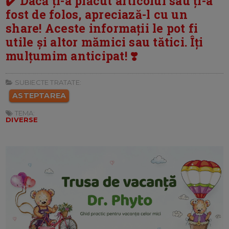
✔️ Dacă ți-a plăcut articolul sau ți-a
fost de folos, apreciază-l cu un
share! Aceste informații le pot fi
utile și altor mămici sau tătici. Îți
mulțumim anticipat! ❣️
SUBIECTE TRATATE:
ASTEPTAREA
TEMA:
DIVERSE