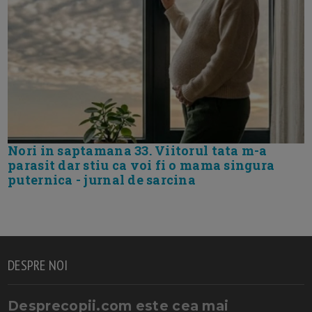
Nori in saptamana 33. Viitorul tata m-a
parasit dar stiu ca voi fi o mama singura
puternica - jurnal de sarcina
DESPRE NOI
Desprecopii.com este cea mai