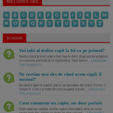
INDEX CUVINTE CHEIE
A
B
C
D
E
F
G
H
I
J
K
L
M
N
O
P
Q
R
S
T
U
V
X
Y
Z
ÎNTREBARI
Voi iubi al doilea copil la fel ca pe primul?
Pentru mine primul copil a fost foarte dorit, după ani de așteptări
și o sarcină pierduta la 16 săptămâni. Sunt însărc... |
Raspunde |
Vezi raspunsuri
Ne certăm mai des de când avem copil. E
normal?
De când a apărut copilul, parcă ne aprindem din orice. Un ton. O
remarcă. Cine s-a trezit din nou noaptea trecuta.... |
Raspunde |
Vezi raspunsuri
Cum ramanem un cuplu, nu doar parinti
După apariția copiilor, multe cupluri descoperă ceva ce nu se
spune prea des: relația se mută pe plan secund. ... |
Raspunde |