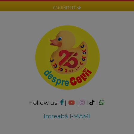
COMUNITATE
Follow us:
|
|
|
|
Intreabă I-MAMI