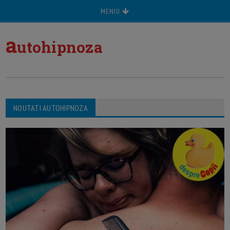
MENIU
a
utohipnoza
NOUTATI AUTOHIPNOZA