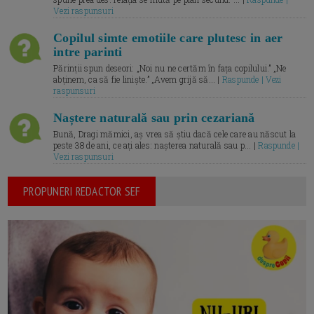
Vezi raspunsuri
Copilul simte emotiile care plutesc in aer
intre parinti
Părinții spun deseori: „Noi nu ne certăm în fața copilului.” „Ne
abținem, ca să fie liniște.” „Avem grijă să... |
Raspunde | Vezi
raspunsuri
Naștere naturală sau prin cezariană
Bună, Dragi mămici, aș vrea să știu dacă cele care au născut la
peste 38 de ani, ce ați ales: nașterea naturală sau p... |
Raspunde |
Vezi raspunsuri
PROPUNERI REDACTOR SEF