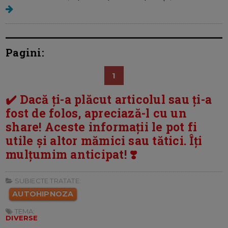
Pagini:
1
✔️ Dacă ți-a plăcut articolul sau ți-a
fost de folos, apreciază-l cu un
share! Aceste informații le pot fi
utile și altor mămici sau tătici. Îți
mulțumim anticipat! ❣️
SUBIECTE TRATATE:
AUTOHIPNOZA
TEMA:
DIVERSE