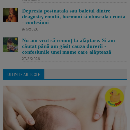
Depresia postnatala sau baletul dintre
dragoste, emotii, hormoni si oboseala crunta
- confesiuni
9/6/2026
Nu am vrut să renunț la alăptare. Si am
căutat până am găsit cauza durerii -
confesiunile unei mame care alăptează
27/3/2026
ULTIMILE ARTICOLE