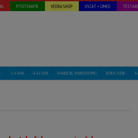
AL
FITOTERAPIE
VEDRA SHOP
USCAT + UMED
TESTARE
L
1-3 ANI
4-12 ANI
FAMILIE, PARENTING
EDUCATIE
S