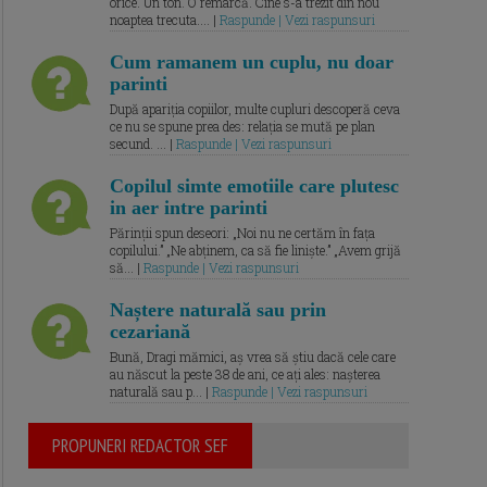
orice. Un ton. O remarcă. Cine s-a trezit din nou
noaptea trecuta.... |
Raspunde | Vezi raspunsuri
Cum ramanem un cuplu, nu doar
parinti
După apariția copiilor, multe cupluri descoperă ceva
ce nu se spune prea des: relația se mută pe plan
secund. ... |
Raspunde | Vezi raspunsuri
Copilul simte emotiile care plutesc
in aer intre parinti
Părinții spun deseori: „Noi nu ne certăm în fața
copilului.” „Ne abținem, ca să fie liniște.” „Avem grijă
să... |
Raspunde | Vezi raspunsuri
Naștere naturală sau prin
cezariană
Bună, Dragi mămici, aș vrea să știu dacă cele care
au născut la peste 38 de ani, ce ați ales: nașterea
naturală sau p... |
Raspunde | Vezi raspunsuri
PROPUNERI REDACTOR SEF