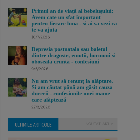
Primul an de viață al bebelușului:
Avem cate un sfat important
pentru fiecare luna - si ai sa vezi ca
te va ajuta
10/7/2026
Depresia postnatala sau baletul
dintre dragoste, emotii, hormoni si
oboseala crunta - confesiuni
9/6/2026
Nu am vrut să renunț la alăptare.
Si am căutat până am găsit cauza
durerii - confesiunile unei mame
care alăptează
27/3/2026
ULTIMILE ARTICOLE
NOUTATI AICI