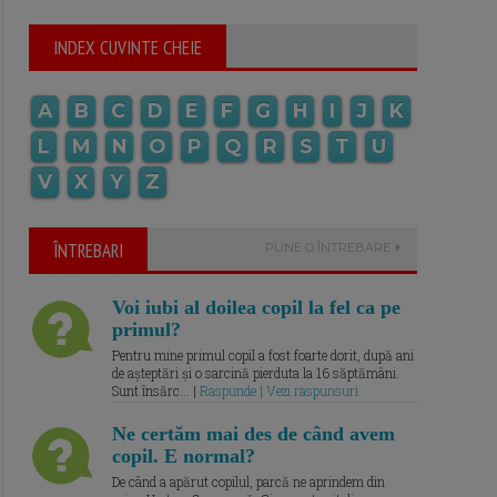
INDEX CUVINTE CHEIE
A
B
C
D
E
F
G
H
I
J
K
L
M
N
O
P
Q
R
S
T
U
V
X
Y
Z
ÎNTREBARI
PUNE O ÎNTREBARE
Voi iubi al doilea copil la fel ca pe
primul?
Pentru mine primul copil a fost foarte dorit, după ani
de așteptări și o sarcină pierduta la 16 săptămâni.
Sunt însărc... |
Raspunde | Vezi raspunsuri
Ne certăm mai des de când avem
copil. E normal?
De când a apărut copilul, parcă ne aprindem din