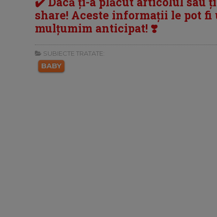
✔️ Dacă ți-a plăcut articolul sau ț
share! Aceste informații le pot fi u
mulțumim anticipat! ❣️
SUBIECTE TRATATE:
BABY