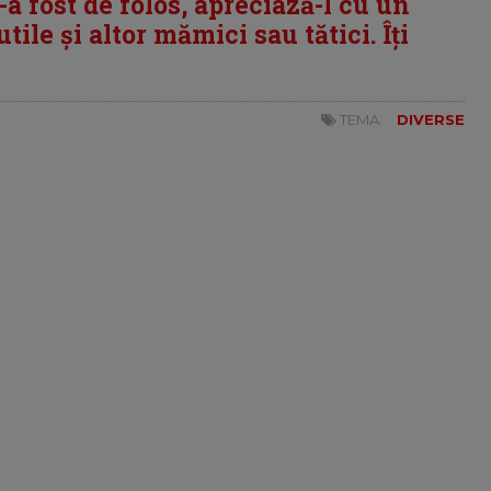
i-a fost de folos, apreciază-l cu un
tile și altor mămici sau tătici. Îți
TEMA:
DIVERSE