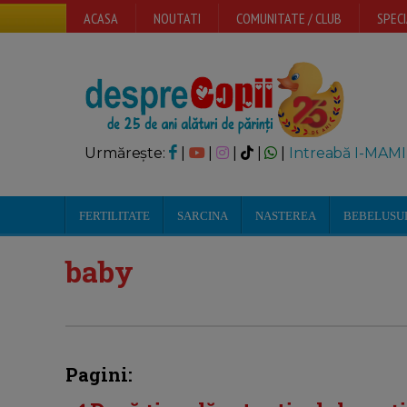
ACASA
NOUTATI
COMUNITATE / CLUB
SPECI
Urmărește:
|
|
|
|
|
Intreabă I-MAMI
FERTILITATE
SARCINA
NASTEREA
BEBELUSU
baby
Pagini: