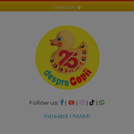
COMUNITATE
Follow us:
|
|
|
|
Intreabă I-MAMI