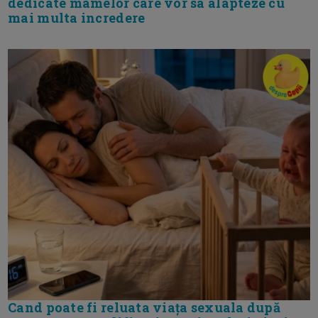
dedicate mamelor care vor sa alapteze cu
mai multa incredere
Cand poate fi reluata viața sexuala după