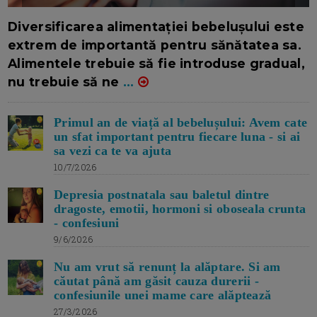
16/7/2026
AUTOR: EDITOR DC.
Diversificarea alimentației bebelușului este
extrem de importantă pentru sănătatea sa.
Alimentele trebuie să fie introduse gradual,
nu trebuie să ne
...
Primul an de viață al bebelușului: Avem cate
un sfat important pentru fiecare luna - si ai
sa vezi ca te va ajuta
10/7/2026
Depresia postnatala sau baletul dintre
dragoste, emotii, hormoni si oboseala crunta
- confesiuni
9/6/2026
Nu am vrut să renunț la alăptare. Si am
căutat până am găsit cauza durerii -
confesiunile unei mame care alăptează
27/3/2026