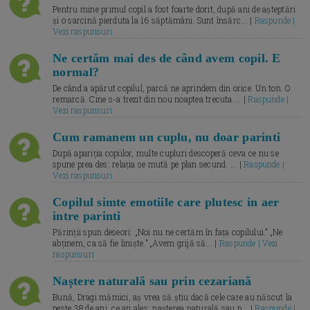
Pentru mine primul copil a fost foarte dorit, după ani de așteptări
și o sarcină pierduta la 16 săptămâni. Sunt însărc... |
Raspunde |
Vezi raspunsuri
Ne certăm mai des de când avem copil. E
normal?
De când a apărut copilul, parcă ne aprindem din orice. Un ton. O
remarcă. Cine s-a trezit din nou noaptea trecuta.... |
Raspunde |
Vezi raspunsuri
Cum ramanem un cuplu, nu doar parinti
După apariția copiilor, multe cupluri descoperă ceva ce nu se
spune prea des: relația se mută pe plan secund. ... |
Raspunde |
Vezi raspunsuri
Copilul simte emotiile care plutesc in aer
intre parinti
Părinții spun deseori: „Noi nu ne certăm în fața copilului.” „Ne
abținem, ca să fie liniște.” „Avem grijă să... |
Raspunde | Vezi
raspunsuri
Naștere naturală sau prin cezariană
Bună, Dragi mămici, aș vrea să știu dacă cele care au născut la
peste 38 de ani, ce ați ales: nașterea naturală sau p... |
Raspunde |