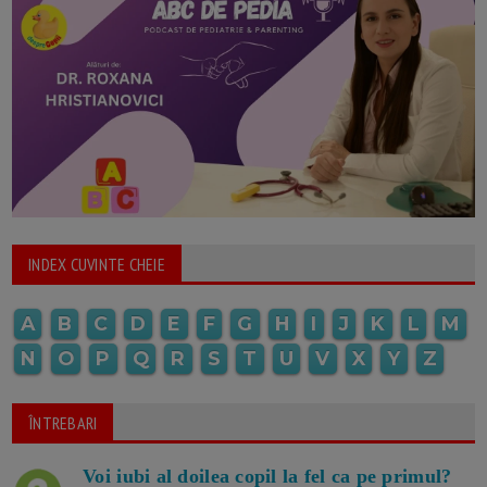
INDEX CUVINTE CHEIE
A
B
C
D
E
F
G
H
I
J
K
L
M
N
O
P
Q
R
S
T
U
V
X
Y
Z
ÎNTREBARI
Voi iubi al doilea copil la fel ca pe primul?