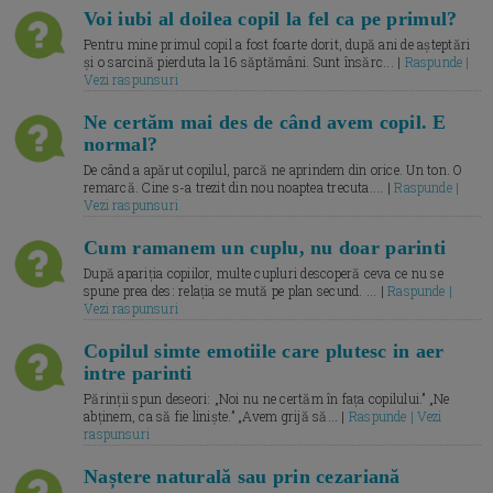
Voi iubi al doilea copil la fel ca pe primul?
Pentru mine primul copil a fost foarte dorit, după ani de așteptări
și o sarcină pierduta la 16 săptămâni. Sunt însărc... |
Raspunde |
Vezi raspunsuri
Ne certăm mai des de când avem copil. E
normal?
De când a apărut copilul, parcă ne aprindem din orice. Un ton. O
remarcă. Cine s-a trezit din nou noaptea trecuta.... |
Raspunde |
Vezi raspunsuri
Cum ramanem un cuplu, nu doar parinti
După apariția copiilor, multe cupluri descoperă ceva ce nu se
spune prea des: relația se mută pe plan secund. ... |
Raspunde |
Vezi raspunsuri
Copilul simte emotiile care plutesc in aer
intre parinti
Părinții spun deseori: „Noi nu ne certăm în fața copilului.” „Ne
abținem, ca să fie liniște.” „Avem grijă să... |
Raspunde | Vezi
raspunsuri
Naștere naturală sau prin cezariană