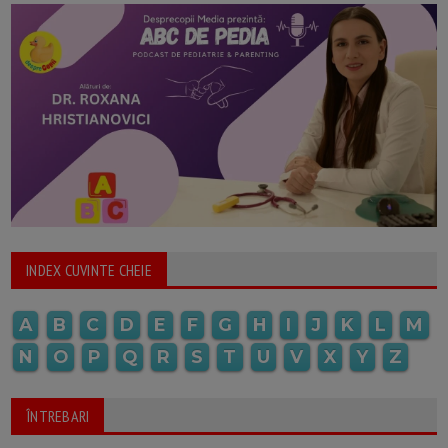
INDEX CUVINTE CHEIE
A
B
C
D
E
F
G
H
I
J
K
L
M
N
O
P
Q
R
S
T
U
V
X
Y
Z
ÎNTREBARI