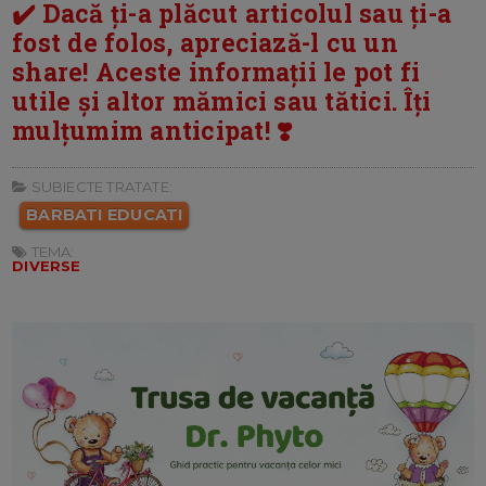
✔️ Dacă ți-a plăcut articolul sau ți-a
fost de folos, apreciază-l cu un
share! Aceste informații le pot fi
utile și altor mămici sau tătici. Îți
mulțumim anticipat! ❣️
SUBIECTE TRATATE:
BARBATI EDUCATI
TEMA:
DIVERSE