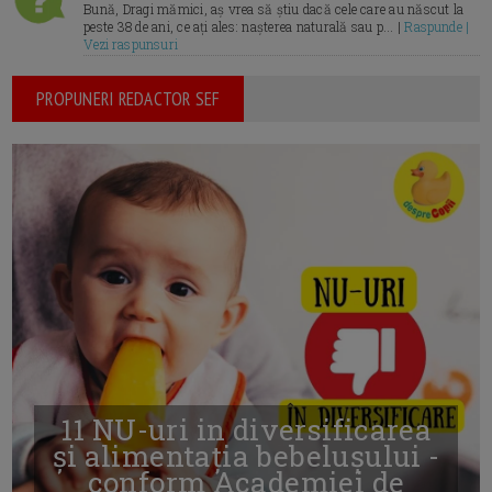
Bună, Dragi mămici, aș vrea să știu dacă cele care au născut la
peste 38 de ani, ce ați ales: nașterea naturală sau p... |
Raspunde |
Vezi raspunsuri
PROPUNERI REDACTOR SEF
11 NU-uri in diversificarea
și alimentația bebelușului -
conform Academiei de