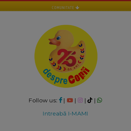
COMUNITATE
Follow us:
|
|
|
|
Intreabă I-MAMI