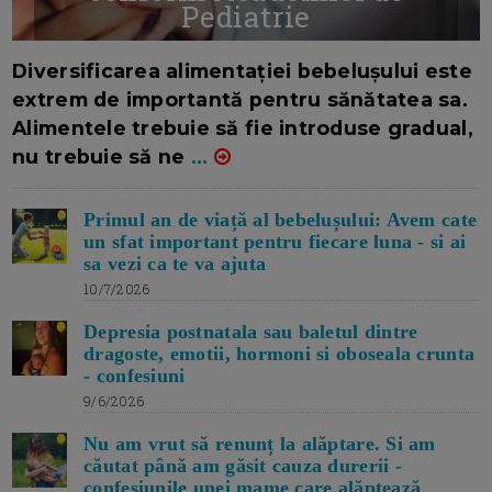
Pediatrie
16/7/2026
AUTOR: EDITOR DC.
Diversificarea alimentației bebelușului este
extrem de importantă pentru sănătatea sa.
Alimentele trebuie să fie introduse gradual,
nu trebuie să ne
...
Primul an de viață al bebelușului: Avem cate
un sfat important pentru fiecare luna - si ai
sa vezi ca te va ajuta
10/7/2026
Depresia postnatala sau baletul dintre
dragoste, emotii, hormoni si oboseala crunta
- confesiuni
9/6/2026
Nu am vrut să renunț la alăptare. Si am
căutat până am găsit cauza durerii -
confesiunile unei mame care alăptează