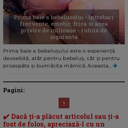
Prima baie a bebelusului - Intrebari
frecvente, emotie, frica si acea
privire de milioane - rutina de
siguranta
Prima baie a bebelușului este o experiență
deosebită, atât pentru bebeluș, cât și pentru
proaspăta și buimăcita mămică. Aceasta...
Pagini:
1
✔️ Dacă ți-a plăcut articolul sau ți-a
fost de folos, apreciază-l cu un