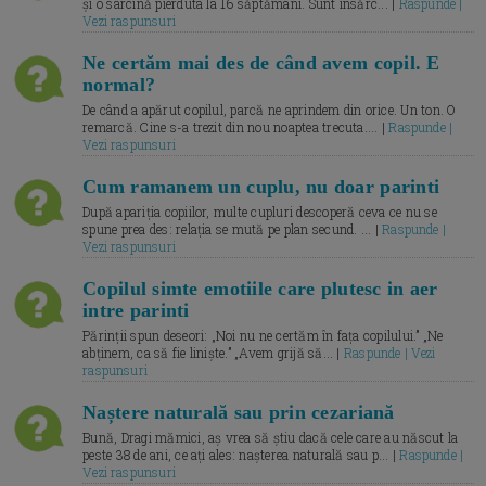
și o sarcină pierduta la 16 săptămâni. Sunt însărc... |
Raspunde |
Vezi raspunsuri
Ne certăm mai des de când avem copil. E
normal?
De când a apărut copilul, parcă ne aprindem din orice. Un ton. O
remarcă. Cine s-a trezit din nou noaptea trecuta.... |
Raspunde |
Vezi raspunsuri
Cum ramanem un cuplu, nu doar parinti
După apariția copiilor, multe cupluri descoperă ceva ce nu se
spune prea des: relația se mută pe plan secund. ... |
Raspunde |
Vezi raspunsuri
Copilul simte emotiile care plutesc in aer
intre parinti
Părinții spun deseori: „Noi nu ne certăm în fața copilului.” „Ne
abținem, ca să fie liniște.” „Avem grijă să... |
Raspunde | Vezi
raspunsuri
Naștere naturală sau prin cezariană
Bună, Dragi mămici, aș vrea să știu dacă cele care au născut la
peste 38 de ani, ce ați ales: nașterea naturală sau p... |
Raspunde |
Vezi raspunsuri