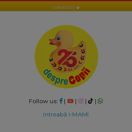
COMUNITATE
Follow us:
|
|
|
|
Intreabă I-MAMI