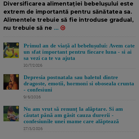
Diversificarea alimentației bebelușului este
extrem de importantă pentru sănătatea sa.
Alimentele trebuie să fie introduse gradual,
nu trebuie să ne
...
Primul an de viață al bebelușului: Avem cate
un sfat important pentru fiecare luna - si ai
sa vezi ca te va ajuta
10/7/2026
Depresia postnatala sau baletul dintre
dragoste, emotii, hormoni si oboseala crunta
- confesiuni
9/6/2026
Nu am vrut să renunț la alăptare. Si am
căutat până am găsit cauza durerii -
confesiunile unei mame care alăptează
27/3/2026