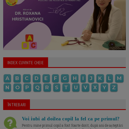
INDEX CUVINTE CHEIE
A
B
C
D
E
F
G
H
I
J
K
L
M
N
O
P
Q
R
S
T
U
V
X
Y
Z
ÎNTREBARI
Voi iubi al doilea copil la fel ca pe primul?
Pentru mine primul copil a fost foarte dorit, după ani de așteptări