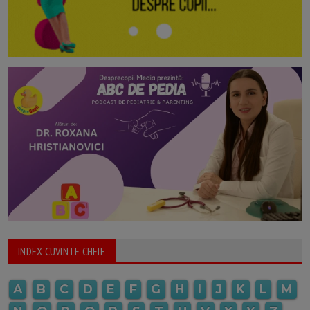
INDEX CUVINTE CHEIE
A
B
C
D
E
F
G
H
I
J
K
L
M