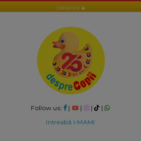
COMUNITATE
Follow us:
|
|
|
|
Intreabă I-MAMI