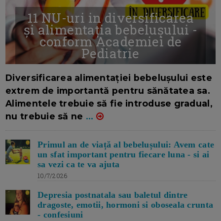
11 NU-uri in diversificarea
și alimentația bebelușului -
conform Academiei de
Pediatrie
16/7/2026
AUTOR: EDITOR DC.
Diversificarea alimentației bebelușului este
extrem de importantă pentru sănătatea sa.
Alimentele trebuie să fie introduse gradual,
nu trebuie să ne
...
Primul an de viață al bebelușului: Avem cate
un sfat important pentru fiecare luna - si ai
sa vezi ca te va ajuta
10/7/2026
Depresia postnatala sau baletul dintre
dragoste, emotii, hormoni si oboseala crunta
- confesiuni