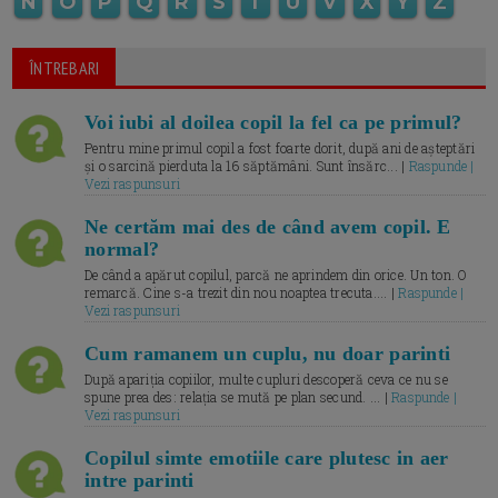
N
O
P
Q
R
S
T
U
V
X
Y
Z
ÎNTREBARI
Voi iubi al doilea copil la fel ca pe primul?
Pentru mine primul copil a fost foarte dorit, după ani de așteptări
și o sarcină pierduta la 16 săptămâni. Sunt însărc... |
Raspunde |
Vezi raspunsuri
Ne certăm mai des de când avem copil. E
normal?
De când a apărut copilul, parcă ne aprindem din orice. Un ton. O
remarcă. Cine s-a trezit din nou noaptea trecuta.... |
Raspunde |
Vezi raspunsuri
Cum ramanem un cuplu, nu doar parinti
După apariția copiilor, multe cupluri descoperă ceva ce nu se
spune prea des: relația se mută pe plan secund. ... |
Raspunde |
Vezi raspunsuri
Copilul simte emotiile care plutesc in aer
intre parinti