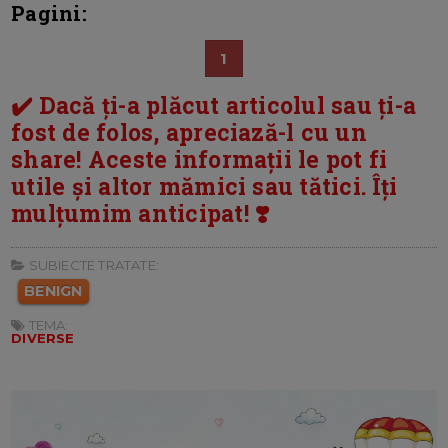
Pagini:
1
✔️ Dacă ți-a plăcut articolul sau ți-a
fost de folos, apreciază-l cu un
share! Aceste informații le pot fi
utile și altor mămici sau tătici. Îți
mulțumim anticipat! ❣️
SUBIECTE TRATATE:
BENIGN
TEMA:
DIVERSE