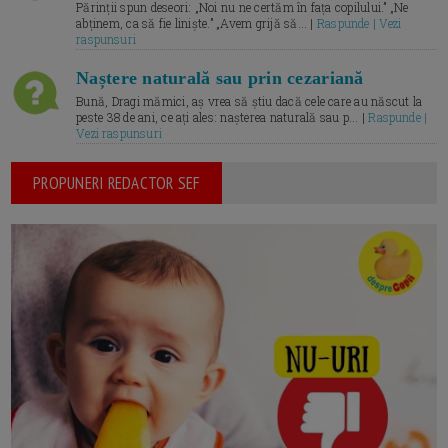
Părinții spun deseori: „Noi nu ne certăm în fața copilului.” „Ne
abținem, ca să fie liniște.” „Avem grijă să... |
Raspunde | Vezi
raspunsuri
Naștere naturală sau prin cezariană
Bună, Dragi mămici, aș vrea să știu dacă cele care au născut la
peste 38 de ani, ce ați ales: nașterea naturală sau p... |
Raspunde |
Vezi raspunsuri
PROPUNERI REDACTOR SEF