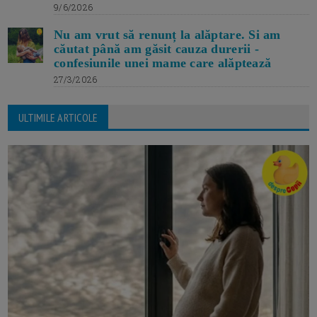
9/6/2026
Nu am vrut să renunț la alăptare. Si am
căutat până am găsit cauza durerii -
confesiunile unei mame care alăptează
27/3/2026
ULTIMILE ARTICOLE