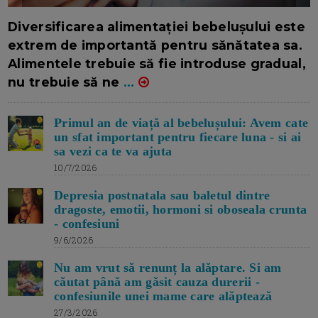
16/7/2026
AUTOR: EDITOR DC.
Diversificarea alimentației bebelușului este
extrem de importantă pentru sănătatea sa.
Alimentele trebuie să fie introduse gradual,
nu trebuie să ne
...
Primul an de viață al bebelușului: Avem cate
un sfat important pentru fiecare luna - si ai
sa vezi ca te va ajuta
10/7/2026
Depresia postnatala sau baletul dintre
dragoste, emotii, hormoni si oboseala crunta
- confesiuni
9/6/2026
Nu am vrut să renunț la alăptare. Si am
căutat până am găsit cauza durerii -
confesiunile unei mame care alăptează
27/3/2026