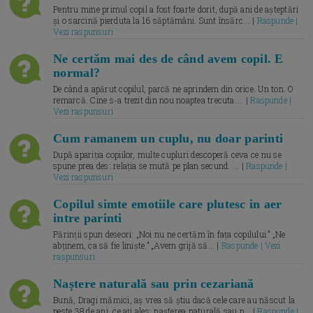
Pentru mine primul copil a fost foarte dorit, după ani de așteptări
și o sarcină pierduta la 16 săptămâni. Sunt însărc... |
Raspunde |
Vezi raspunsuri
Ne certăm mai des de când avem copil. E
normal?
De când a apărut copilul, parcă ne aprindem din orice. Un ton. O
remarcă. Cine s-a trezit din nou noaptea trecuta.... |
Raspunde |
Vezi raspunsuri
Cum ramanem un cuplu, nu doar parinti
După apariția copiilor, multe cupluri descoperă ceva ce nu se
spune prea des: relația se mută pe plan secund. ... |
Raspunde |
Vezi raspunsuri
Copilul simte emotiile care plutesc in aer
intre parinti
Părinții spun deseori: „Noi nu ne certăm în fața copilului.” „Ne
abținem, ca să fie liniște.” „Avem grijă să... |
Raspunde | Vezi
raspunsuri
Naștere naturală sau prin cezariană
Bună, Dragi mămici, aș vrea să știu dacă cele care au născut la
peste 38 de ani, ce ați ales: nașterea naturală sau p... |
Raspunde |