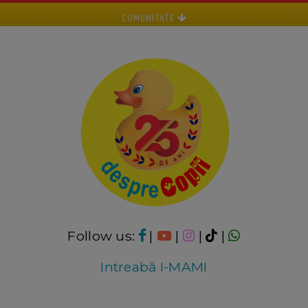
COMUNITATE
Follow us:
|
|
|
|
Intreabă I-MAMI