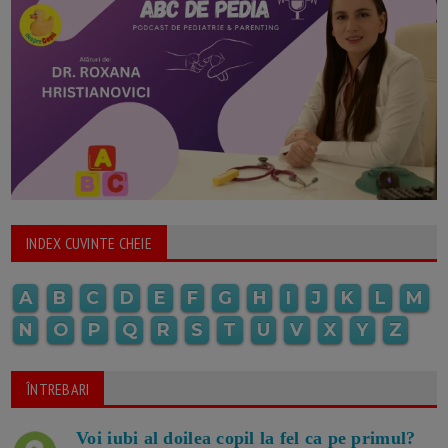
INDEX CUVINTE CHEIE
A
B
C
D
E
F
G
H
I
J
K
L
M
N
O
P
Q
R
S
T
U
V
X
Y
Z
ÎNTREBARI
Voi iubi al doilea copil la fel ca pe primul?