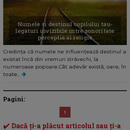
Numele si destinul copilului tau-
legaturi invizibile intre sonoritate
perceptie si religie
Credința că numele ne influențează destinul a
existat încă din vremuri străvechi, la
numeroase popoare.Cât adevăr există, oare, în
toate...
Pagini:
1
✔️ Dacă ți-a plăcut articolul sau ți-a