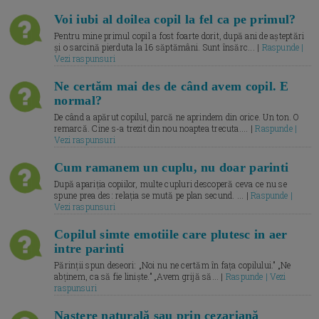
Voi iubi al doilea copil la fel ca pe primul?
Pentru mine primul copil a fost foarte dorit, după ani de așteptări
și o sarcină pierduta la 16 săptămâni. Sunt însărc... |
Raspunde |
Vezi raspunsuri
Ne certăm mai des de când avem copil. E
normal?
De când a apărut copilul, parcă ne aprindem din orice. Un ton. O
remarcă. Cine s-a trezit din nou noaptea trecuta.... |
Raspunde |
Vezi raspunsuri
Cum ramanem un cuplu, nu doar parinti
După apariția copiilor, multe cupluri descoperă ceva ce nu se
spune prea des: relația se mută pe plan secund. ... |
Raspunde |
Vezi raspunsuri
Copilul simte emotiile care plutesc in aer
intre parinti
Părinții spun deseori: „Noi nu ne certăm în fața copilului.” „Ne
abținem, ca să fie liniște.” „Avem grijă să... |
Raspunde | Vezi
raspunsuri
Naștere naturală sau prin cezariană