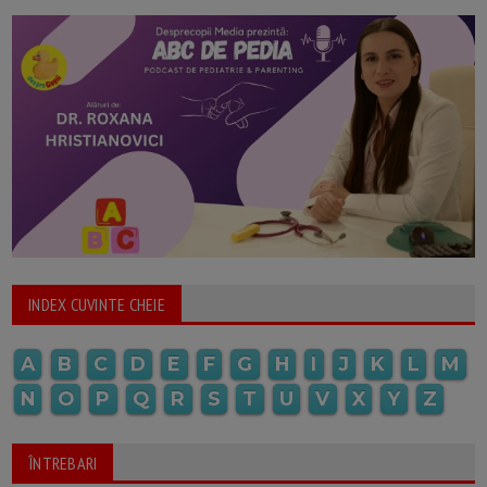
INDEX CUVINTE CHEIE
A
B
C
D
E
F
G
H
I
J
K
L
M
N
O
P
Q
R
S
T
U
V
X
Y
Z
ÎNTREBARI