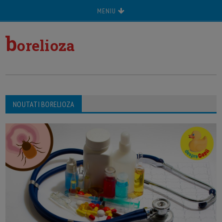
MENIU
b
orelioza
NOUTATI BORELIOZA