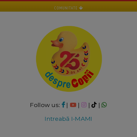
COMUNITATE
Follow us:
|
|
|
|
Intreabă I-MAMI