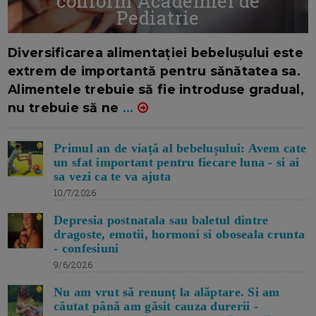
conform Academiei de
Pediatrie
16/7/2026
AUTOR: EDITOR DC.
Diversificarea alimentației bebelușului este
extrem de importantă pentru sănătatea sa.
Alimentele trebuie să fie introduse gradual,
nu trebuie să ne
...
Primul an de viață al bebelușului: Avem cate
un sfat important pentru fiecare luna - si ai
sa vezi ca te va ajuta
10/7/2026
Depresia postnatala sau baletul dintre
dragoste, emotii, hormoni si oboseala crunta
- confesiuni
9/6/2026
Nu am vrut să renunț la alăptare. Si am
căutat până am găsit cauza durerii -