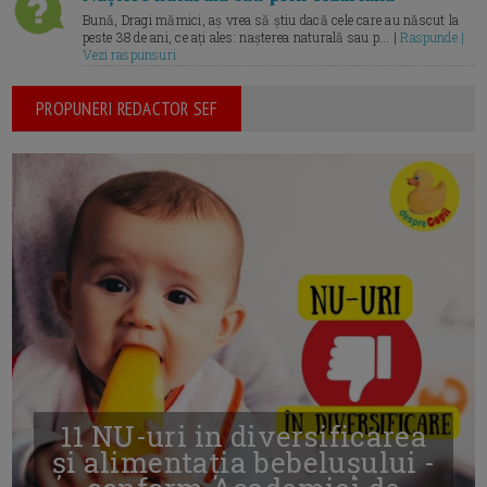
Bună, Dragi mămici, aș vrea să știu dacă cele care au născut la
peste 38 de ani, ce ați ales: nașterea naturală sau p... |
Raspunde |
Vezi raspunsuri
PROPUNERI REDACTOR SEF
11 NU-uri in diversificarea
și alimentația bebelușului -