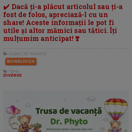
✔️ Dacă ți-a plăcut articolul sau ți-a
fost de folos, apreciază-l cu un
share! Aceste informații le pot fi
utile și altor mămici sau tătici. Îți
mulțumim anticipat! ❣️
SUBIECTE TRATATE:
BORELIOZA
TEMA:
DIVERSE