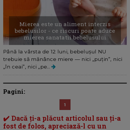
Mierea este un aliment interzis
bebelusilor - ce riscuri poate aduce
mierea sanatatii bebelusului
Până la vârsta de 12 luni, bebelușul NU
trebuie să mănânce miere — nici „puțin”, nici
„în ceai”, nici „pe...
Pagini:
1
✔️ Dacă ți-a plăcut articolul sau ți-a
fost de folos, apreciază-l cu un