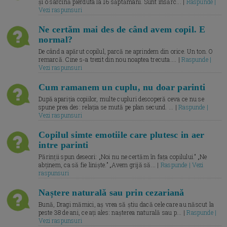
și o sarcină pierduta la 16 săptămâni. Sunt însărc... |
Raspunde |
Vezi raspunsuri
Ne certăm mai des de când avem copil. E
normal?
De când a apărut copilul, parcă ne aprindem din orice. Un ton. O
remarcă. Cine s-a trezit din nou noaptea trecuta.... |
Raspunde |
Vezi raspunsuri
Cum ramanem un cuplu, nu doar parinti
După apariția copiilor, multe cupluri descoperă ceva ce nu se
spune prea des: relația se mută pe plan secund. ... |
Raspunde |
Vezi raspunsuri
Copilul simte emotiile care plutesc in aer
intre parinti
Părinții spun deseori: „Noi nu ne certăm în fața copilului.” „Ne
abținem, ca să fie liniște.” „Avem grijă să... |
Raspunde | Vezi
raspunsuri
Naștere naturală sau prin cezariană
Bună, Dragi mămici, aș vrea să știu dacă cele care au născut la
peste 38 de ani, ce ați ales: nașterea naturală sau p... |
Raspunde |
Vezi raspunsuri