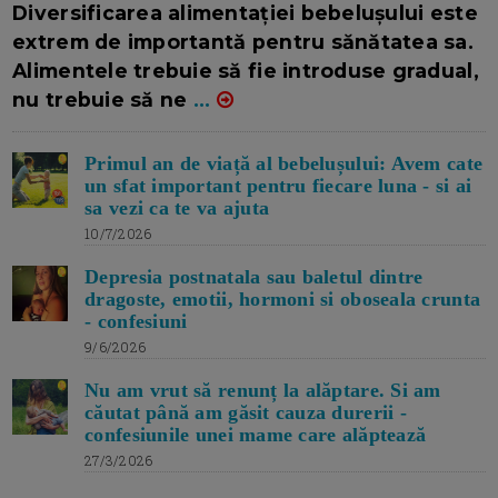
Diversificarea alimentației bebelușului este
extrem de importantă pentru sănătatea sa.
Alimentele trebuie să fie introduse gradual,
nu trebuie să ne
...
Primul an de viață al bebelușului: Avem cate
un sfat important pentru fiecare luna - si ai
sa vezi ca te va ajuta
10/7/2026
Depresia postnatala sau baletul dintre
dragoste, emotii, hormoni si oboseala crunta
- confesiuni
9/6/2026
Nu am vrut să renunț la alăptare. Si am
căutat până am găsit cauza durerii -
confesiunile unei mame care alăptează
27/3/2026