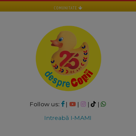
COMUNITATE
Follow us:
|
|
|
|
Intreabă I-MAMI