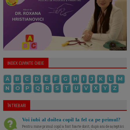
INDEX CUVINTE CHEIE
A
B
C
D
E
F
G
H
I
J
K
L
M
N
O
P
Q
R
S
T
U
V
X
Y
Z
ÎNTREBARI
Voi iubi al doilea copil la fel ca pe primul?
Pentru mine primul copil a fost foarte dorit, după ani de așteptări