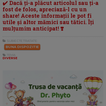
✔️ Dacă ți-a plăcut articolul sau ți-a
fost de folos, apreciază-l cu un
share! Aceste informații le pot fi
utile și altor mămici sau tătici. Îți
mulțumim anticipat! ❣️
SUBIECTE TRATATE:
BUNA DISPOZITIE
TEMA:
DIVERSE