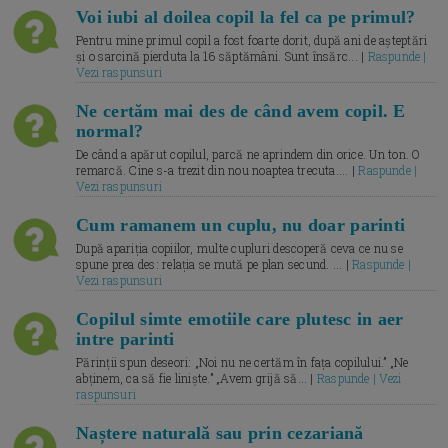
Voi iubi al doilea copil la fel ca pe primul?
Pentru mine primul copil a fost foarte dorit, după ani de așteptări
și o sarcină pierduta la 16 săptămâni. Sunt însărc... |
Raspunde |
Vezi raspunsuri
Ne certăm mai des de când avem copil. E
normal?
De când a apărut copilul, parcă ne aprindem din orice. Un ton. O
remarcă. Cine s-a trezit din nou noaptea trecuta.... |
Raspunde |
Vezi raspunsuri
Cum ramanem un cuplu, nu doar parinti
După apariția copiilor, multe cupluri descoperă ceva ce nu se
spune prea des: relația se mută pe plan secund. ... |
Raspunde |
Vezi raspunsuri
Copilul simte emotiile care plutesc in aer
intre parinti
Părinții spun deseori: „Noi nu ne certăm în fața copilului.” „Ne
abținem, ca să fie liniște.” „Avem grijă să... |
Raspunde | Vezi
raspunsuri
Naștere naturală sau prin cezariană