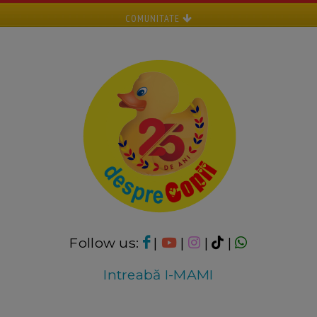
COMUNITATE
Follow us:
|
|
|
|
Intreabă I-MAMI