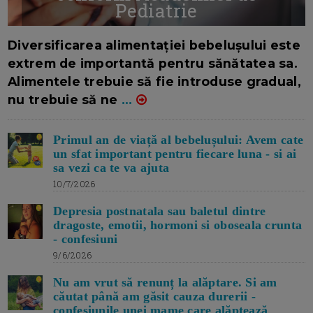
Pediatrie
16/7/2026
AUTOR: EDITOR DC.
Diversificarea alimentației bebelușului este
extrem de importantă pentru sănătatea sa.
Alimentele trebuie să fie introduse gradual,
nu trebuie să ne
...
Primul an de viață al bebelușului: Avem cate
un sfat important pentru fiecare luna - si ai
sa vezi ca te va ajuta
10/7/2026
Depresia postnatala sau baletul dintre
dragoste, emotii, hormoni si oboseala crunta
- confesiuni
9/6/2026
Nu am vrut să renunț la alăptare. Si am
căutat până am găsit cauza durerii -
confesiunile unei mame care alăptează