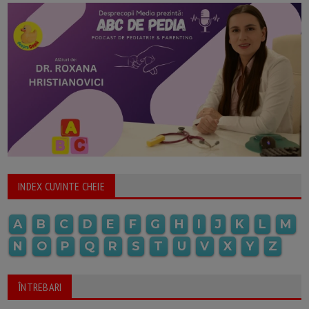
INDEX CUVINTE CHEIE
A
B
C
D
E
F
G
H
I
J
K
L
M
N
O
P
Q
R
S
T
U
V
X
Y
Z
ÎNTREBARI