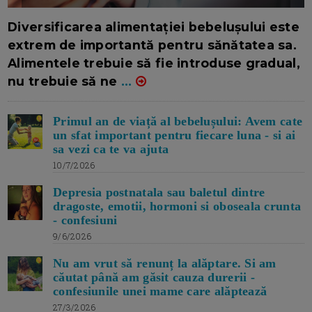
16/7/2026
AUTOR: EDITOR DC.
Diversificarea alimentației bebelușului este
extrem de importantă pentru sănătatea sa.
Alimentele trebuie să fie introduse gradual,
nu trebuie să ne
...
Primul an de viață al bebelușului: Avem cate
un sfat important pentru fiecare luna - si ai
sa vezi ca te va ajuta
10/7/2026
Depresia postnatala sau baletul dintre
dragoste, emotii, hormoni si oboseala crunta
- confesiuni
9/6/2026
Nu am vrut să renunț la alăptare. Si am
căutat până am găsit cauza durerii -
confesiunile unei mame care alăptează
27/3/2026