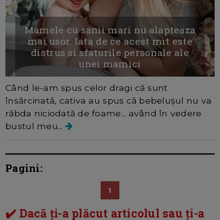
Mamele cu sanii mari nu alapteaza
mai usor. Iata de ce acest mit este
distrus si sfaturile personale ale
unei mamici
Când le-am spus celor dragi că sunt
însărcinată, cativa au spus că bebelușul nu va
răbda niciodată de foame... având în vedere
bustul meu...
Pagini:
1
✔️ Dacă ți-a plăcut articolul sau ți-a