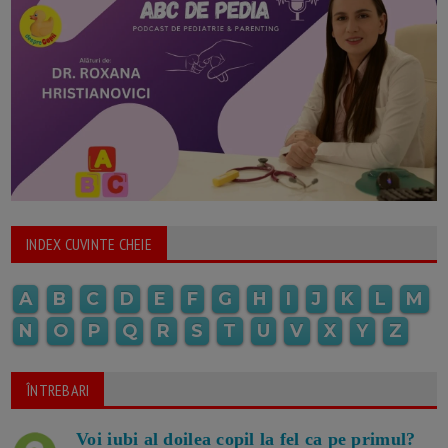
INDEX CUVINTE CHEIE
A
B
C
D
E
F
G
H
I
J
K
L
M
N
O
P
Q
R
S
T
U
V
X
Y
Z
ÎNTREBARI
Voi iubi al doilea copil la fel ca pe primul?