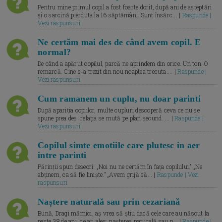
Pentru mine primul copil a fost foarte dorit, după ani de așteptări
și o sarcină pierduta la 16 săptămâni. Sunt însărc... |
Raspunde |
Vezi raspunsuri
Ne certăm mai des de când avem copil. E
normal?
De când a apărut copilul, parcă ne aprindem din orice. Un ton. O
remarcă. Cine s-a trezit din nou noaptea trecuta.... |
Raspunde |
Vezi raspunsuri
Cum ramanem un cuplu, nu doar parinti
După apariția copiilor, multe cupluri descoperă ceva ce nu se
spune prea des: relația se mută pe plan secund. ... |
Raspunde |
Vezi raspunsuri
Copilul simte emotiile care plutesc in aer
intre parinti
Părinții spun deseori: „Noi nu ne certăm în fața copilului.” „Ne
abținem, ca să fie liniște.” „Avem grijă să... |
Raspunde | Vezi
raspunsuri
Naștere naturală sau prin cezariană
Bună, Dragi mămici, aș vrea să știu dacă cele care au născut la
peste 38 de ani, ce ați ales: nașterea naturală sau p... |
Raspunde |