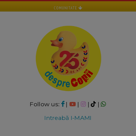
COMUNITATE
Follow us:
|
|
|
|
Intreabă I-MAMI