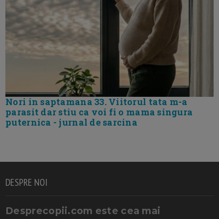
Nori in saptamana 33. Viitorul tata m-a
parasit dar stiu ca voi fi o mama singura
puternica - jurnal de sarcina
DESPRE NOI
Desprecopii.com este cea mai