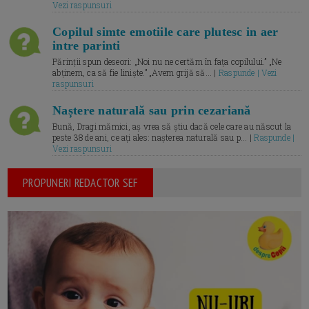
Vezi raspunsuri
Copilul simte emotiile care plutesc in aer
intre parinti
Părinții spun deseori: „Noi nu ne certăm în fața copilului.” „Ne
abținem, ca să fie liniște.” „Avem grijă să... |
Raspunde | Vezi
raspunsuri
Naștere naturală sau prin cezariană
Bună, Dragi mămici, aș vrea să știu dacă cele care au născut la
peste 38 de ani, ce ați ales: nașterea naturală sau p... |
Raspunde |
Vezi raspunsuri
PROPUNERI REDACTOR SEF