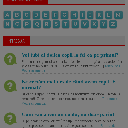
A
B
C
D
E
F
G
H
I
J
K
L
M
N
O
P
Q
R
S
T
U
V
X
Y
Z
ÎNTREBARI
Voi iubi al doilea copil la fel ca pe primul?
Pentru mine primul copil a fost foarte dorit, după ani de așteptări
și o sarcină pierduta la 16 săptămâni. Sunt însărc... |
Raspunde |
Vezi raspunsuri
Ne certăm mai des de când avem copil. E
normal?
De când a apărut copilul, parcă ne aprindem din orice. Un ton. O
remarcă. Cine s-a trezit din nou noaptea trecuta.... |
Raspunde |
Vezi raspunsuri
Cum ramanem un cuplu, nu doar parinti
După apariția copiilor, multe cupluri descoperă ceva ce nu se
spune prea des: relația se mută pe plan secund. ... |
Raspunde |