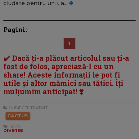
ciudate pentru unii, a...
Pagini:
1
✔️ Dacă ți-a plăcut articolul sau ți-a
fost de folos, apreciază-l cu un
share! Aceste informații le pot fi
utile și altor mămici sau tătici. Îți
mulțumim anticipat! ❣️
SUBIECTE TRATATE:
CACTUS
TEMA:
DIVERSE