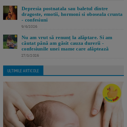
Depresia postnatala sau baletul dintre
dragoste, emotii, hormoni si oboseala crunta
- confesiuni
9/6/2026
Nu am vrut să renunț la alăptare. Si am
căutat până am găsit cauza durerii -
confesiunile unei mame care alăptează
27/3/2026
ULTIMILE ARTICOLE