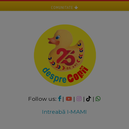
COMUNITATE
Follow us:
|
|
|
|
Intreabă I-MAMI