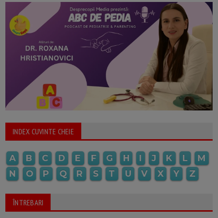
INDEX CUVINTE CHEIE
A
B
C
D
E
F
G
H
I
J
K
L
M
N
O
P
Q
R
S
T
U
V
X
Y
Z
ÎNTREBARI