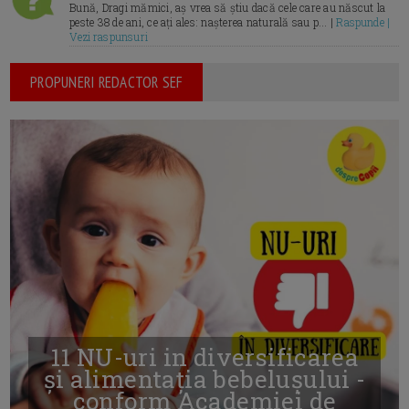
Bună, Dragi mămici, aș vrea să știu dacă cele care au născut la
peste 38 de ani, ce ați ales: nașterea naturală sau p... |
Raspunde |
Vezi raspunsuri
PROPUNERI REDACTOR SEF
11 NU-uri in diversificarea
și alimentația bebelușului -
conform Academiei de