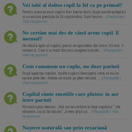
Voi iubi al doilea copil la fel ca pe primul?
Pentru mine primul copil a fost foarte dorit, după ani de așteptări
și o sarcină pierduta la 16 săptămâni. Sunt însărc... |
Raspunde |
Vezi raspunsuri
Ne certăm mai des de când avem copil. E
normal?
De când a apărut copilul, parcă ne aprindem din orice. Un ton. O
remarcă. Cine s-a trezit din nou noaptea trecuta.... |
Raspunde |
Vezi raspunsuri
Cum ramanem un cuplu, nu doar parinti
După apariția copiilor, multe cupluri descoperă ceva ce nu se
spune prea des: relația se mută pe plan secund. ... |
Raspunde |
Vezi raspunsuri
Copilul simte emotiile care plutesc in aer
intre parinti
Părinții spun deseori: „Noi nu ne certăm în fața copilului.” „Ne
abținem, ca să fie liniște.” „Avem grijă să... |
Raspunde | Vezi
raspunsuri
Naștere naturală sau prin cezariană