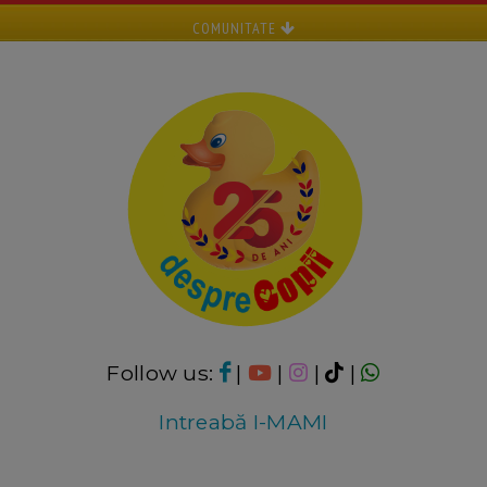
COMUNITATE
Follow us:
|
|
|
|
Intreabă I-MAMI