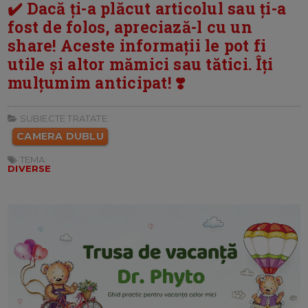
✔️ Dacă ți-a plăcut articolul sau ți-a
fost de folos, apreciază-l cu un
share! Aceste informații le pot fi
utile și altor mămici sau tătici. Îți
mulțumim anticipat! ❣️
SUBIECTE TRATATE:
CAMERA DUBLU
TEMA:
DIVERSE