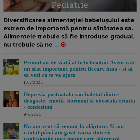
Pediatrie
16/7/2026
AUTOR: EDITOR DC.
Diversificarea alimentației bebelușului este
extrem de importantă pentru sănătatea sa.
Alimentele trebuie să fie introduse gradual,
nu trebuie să ne
...
Primul an de viață al bebelușului: Avem cate
un sfat important pentru fiecare luna - si ai
sa vezi ca te va ajuta
10/7/2026
Depresia postnatala sau baletul dintre
dragoste, emotii, hormoni si oboseala crunta
- confesiuni
9/6/2026
Nu am vrut să renunț la alăptare. Si am
căutat până am găsit cauza durerii -
confesiunile unei mame care alăptează