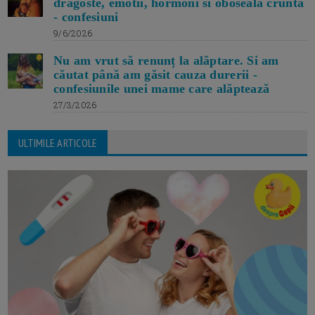
dragoste, emotii, hormoni si oboseala crunta
- confesiuni
9/6/2026
Nu am vrut să renunț la alăptare. Si am
căutat până am găsit cauza durerii -
confesiunile unei mame care alăptează
27/3/2026
ULTIMILE ARTICOLE