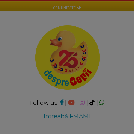
COMUNITATE
Follow us:
|
|
|
|
Intreabă I-MAMI