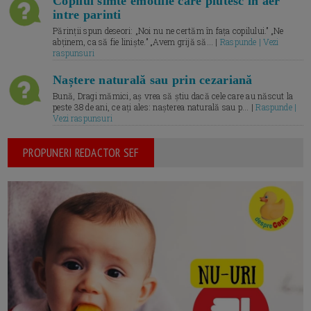
Copilul simte emotiile care plutesc in aer
intre parinti
Părinții spun deseori: „Noi nu ne certăm în fața copilului.” „Ne
abținem, ca să fie liniște.” „Avem grijă să... |
Raspunde | Vezi
raspunsuri
Naștere naturală sau prin cezariană
Bună, Dragi mămici, aș vrea să știu dacă cele care au născut la
peste 38 de ani, ce ați ales: nașterea naturală sau p... |
Raspunde |
Vezi raspunsuri
PROPUNERI REDACTOR SEF