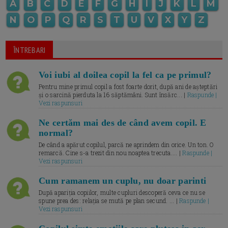
A
B
C
D
E
F
G
H
I
J
K
L
M
N
O
P
Q
R
S
T
U
V
X
Y
Z
ÎNTREBARI
Voi iubi al doilea copil la fel ca pe primul?
Pentru mine primul copil a fost foarte dorit, după ani de așteptări
și o sarcină pierduta la 16 săptămâni. Sunt însărc... |
Raspunde |
Vezi raspunsuri
Ne certăm mai des de când avem copil. E
normal?
De când a apărut copilul, parcă ne aprindem din orice. Un ton. O
remarcă. Cine s-a trezit din nou noaptea trecuta.... |
Raspunde |
Vezi raspunsuri
Cum ramanem un cuplu, nu doar parinti
După apariția copiilor, multe cupluri descoperă ceva ce nu se
spune prea des: relația se mută pe plan secund. ... |
Raspunde |
Vezi raspunsuri