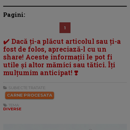
Pagini:
1
✔️ Dacă ți-a plăcut articolul sau ți-a
fost de folos, apreciază-l cu un
share! Aceste informații le pot fi
utile și altor mămici sau tătici. Îți
mulțumim anticipat! ❣️
SUBIECTE TRATATE:
CARNE PROCESATA
TEMA:
DIVERSE