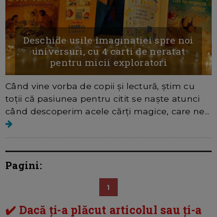
Deschide usile imaginatiei spre noi
universuri, cu 4 carti de neratat
pentru micii exploratori
Când vine vorba de copii și lectură, știm cu
toții că pasiunea pentru citit se naște atunci
când descoperim acele cărți magice, care ne...
Pagini:
1
✔️ Dacă ți-a plăcut articolul sau ți-a