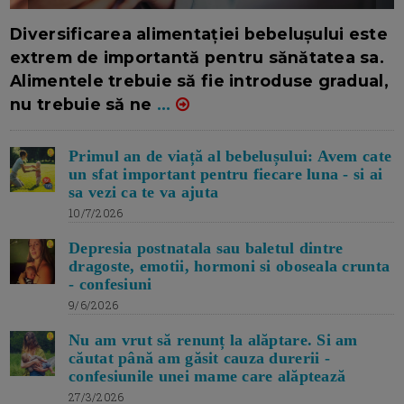
16/7/2026
AUTOR: EDITOR DC.
Diversificarea alimentației bebelușului este
extrem de importantă pentru sănătatea sa.
Alimentele trebuie să fie introduse gradual,
nu trebuie să ne
...
Primul an de viață al bebelușului: Avem cate
un sfat important pentru fiecare luna - si ai
sa vezi ca te va ajuta
10/7/2026
Depresia postnatala sau baletul dintre
dragoste, emotii, hormoni si oboseala crunta
- confesiuni
9/6/2026
Nu am vrut să renunț la alăptare. Si am
căutat până am găsit cauza durerii -
confesiunile unei mame care alăptează
27/3/2026