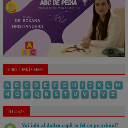
INDEX CUVINTE CHEIE
A
B
C
D
E
F
G
H
I
J
K
L
M
N
O
P
Q
R
S
T
U
V
X
Y
Z
ÎNTREBARI
Voi iubi al doilea copil la fel ca pe primul?