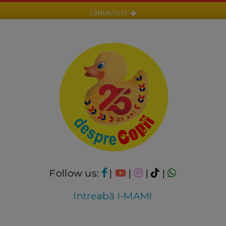
COMUNITATE
Follow us:
|
|
|
|
Intreabă I-MAMI