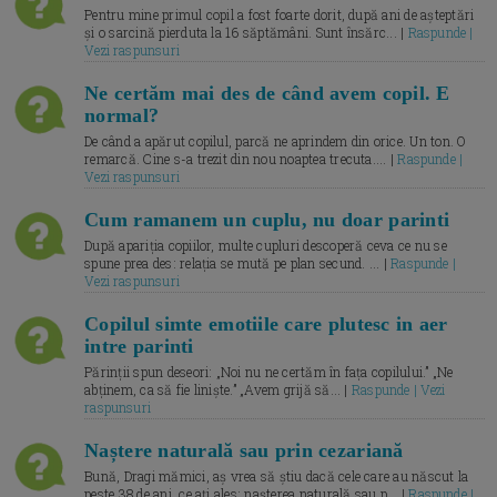
Pentru mine primul copil a fost foarte dorit, după ani de așteptări
și o sarcină pierduta la 16 săptămâni. Sunt însărc... |
Raspunde |
Vezi raspunsuri
Ne certăm mai des de când avem copil. E
normal?
De când a apărut copilul, parcă ne aprindem din orice. Un ton. O
remarcă. Cine s-a trezit din nou noaptea trecuta.... |
Raspunde |
Vezi raspunsuri
Cum ramanem un cuplu, nu doar parinti
După apariția copiilor, multe cupluri descoperă ceva ce nu se
spune prea des: relația se mută pe plan secund. ... |
Raspunde |
Vezi raspunsuri
Copilul simte emotiile care plutesc in aer
intre parinti
Părinții spun deseori: „Noi nu ne certăm în fața copilului.” „Ne
abținem, ca să fie liniște.” „Avem grijă să... |
Raspunde | Vezi
raspunsuri
Naștere naturală sau prin cezariană
Bună, Dragi mămici, aș vrea să știu dacă cele care au născut la
peste 38 de ani, ce ați ales: nașterea naturală sau p... |
Raspunde |