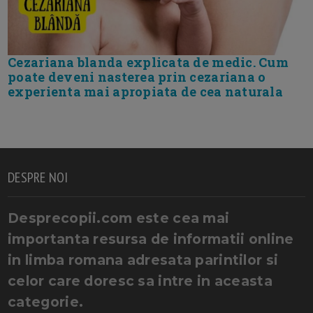
Cezariana blanda explicata de medic. Cum
poate deveni nasterea prin cezariana o
experienta mai apropiata de cea naturala
DESPRE NOI
Desprecopii.com este cea mai
importanta resursa de informatii online
in limba romana adresata parintilor si
celor care doresc sa intre in aceasta
categorie.