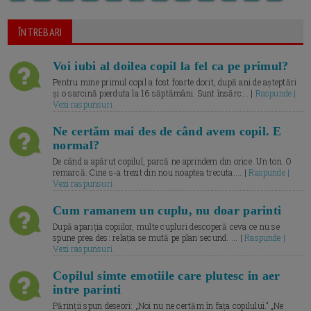
ÎNTREBARI
Voi iubi al doilea copil la fel ca pe primul?
Pentru mine primul copil a fost foarte dorit, după ani de așteptări
și o sarcină pierduta la 16 săptămâni. Sunt însărc... |
Raspunde |
Vezi raspunsuri
Ne certăm mai des de când avem copil. E
normal?
De când a apărut copilul, parcă ne aprindem din orice. Un ton. O
remarcă. Cine s-a trezit din nou noaptea trecuta.... |
Raspunde |
Vezi raspunsuri
Cum ramanem un cuplu, nu doar parinti
După apariția copiilor, multe cupluri descoperă ceva ce nu se
spune prea des: relația se mută pe plan secund. ... |
Raspunde |
Vezi raspunsuri
Copilul simte emotiile care plutesc in aer
intre parinti
Părinții spun deseori: „Noi nu ne certăm în fața copilului.” „Ne