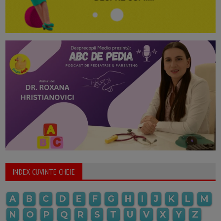
INDEX CUVINTE CHEIE
A
B
C
D
E
F
G
H
I
J
K
L
M
N
O
P
Q
R
S
T
U
V
X
Y
Z