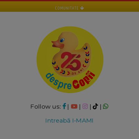
COMUNITATE
Follow us:
|
|
|
|
Intreabă I-MAMI