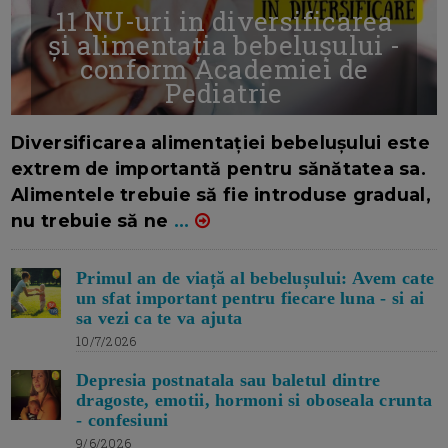
11 NU-uri in diversificarea
și alimentația bebelușului -
conform Academiei de
Pediatrie
16/7/2026
AUTOR: EDITOR DC.
Diversificarea alimentației bebelușului este
extrem de importantă pentru sănătatea sa.
Alimentele trebuie să fie introduse gradual,
nu trebuie să ne
...
Primul an de viață al bebelușului: Avem cate
un sfat important pentru fiecare luna - si ai
sa vezi ca te va ajuta
10/7/2026
Depresia postnatala sau baletul dintre
dragoste, emotii, hormoni si oboseala crunta
- confesiuni
9/6/2026