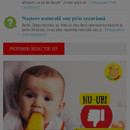
abținem, ca să fie liniște.” „Avem grijă să... |
Raspunde | Vezi
raspunsuri
Naștere naturală sau prin cezariană
Bună, Dragi mămici, aș vrea să știu dacă cele care au născut la
peste 38 de ani, ce ați ales: nașterea naturală sau p... |
Raspunde |
Vezi raspunsuri
PROPUNERI REDACTOR SEF