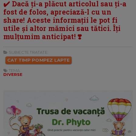
✔️ Dacă ți-a plăcut articolul sau ți-a
fost de folos, apreciază-l cu un
share! Aceste informații le pot fi
utile și altor mămici sau tătici. Îți
mulțumim anticipat! ❣️
SUBIECTE TRATATE:
CAT TIMP POMPEZ LAPTE
TEMA:
DIVERSE