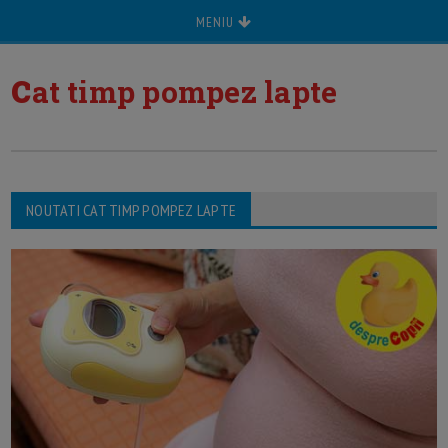
MENIU
c
at timp pompez lapte
NOUTATI CAT TIMP POMPEZ LAPTE