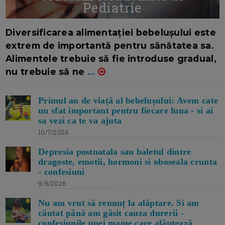
Pediatrie
16/7/2026
AUTOR: EDITOR DC.
Diversificarea alimentației bebelușului este
extrem de importantă pentru sănătatea sa.
Alimentele trebuie să fie introduse gradual,
nu trebuie să ne
...
Primul an de viață al bebelușului: Avem cate
un sfat important pentru fiecare luna - si ai
sa vezi ca te va ajuta
10/7/2026
Depresia postnatala sau baletul dintre
dragoste, emotii, hormoni si oboseala crunta
- confesiuni
9/6/2026
Nu am vrut să renunț la alăptare. Si am
căutat până am găsit cauza durerii -
confesiunile unei mame care alăptează