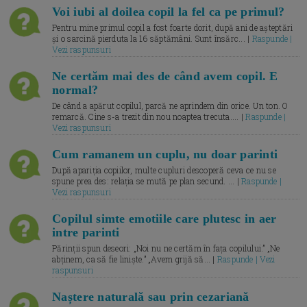
Voi iubi al doilea copil la fel ca pe primul?
Pentru mine primul copil a fost foarte dorit, după ani de așteptări
și o sarcină pierduta la 16 săptămâni. Sunt însărc... |
Raspunde |
Vezi raspunsuri
Ne certăm mai des de când avem copil. E
normal?
De când a apărut copilul, parcă ne aprindem din orice. Un ton. O
remarcă. Cine s-a trezit din nou noaptea trecuta.... |
Raspunde |
Vezi raspunsuri
Cum ramanem un cuplu, nu doar parinti
După apariția copiilor, multe cupluri descoperă ceva ce nu se
spune prea des: relația se mută pe plan secund. ... |
Raspunde |
Vezi raspunsuri
Copilul simte emotiile care plutesc in aer
intre parinti
Părinții spun deseori: „Noi nu ne certăm în fața copilului.” „Ne
abținem, ca să fie liniște.” „Avem grijă să... |
Raspunde | Vezi
raspunsuri
Naștere naturală sau prin cezariană