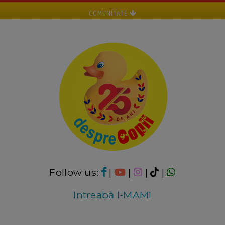
COMUNITATE
Follow us:
|
|
|
|
Intreabă I-MAMI