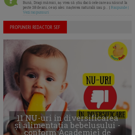
Bună, Dragi mămici, aș vrea să știu dacă cele care au născut la
peste 38 de ani, ce ați ales: nașterea naturală sau p... |
Raspunde |
Vezi raspunsuri
PROPUNERI REDACTOR SEF
11 NU-uri in diversificarea
și alimentația bebelușului -
conform Academiei de