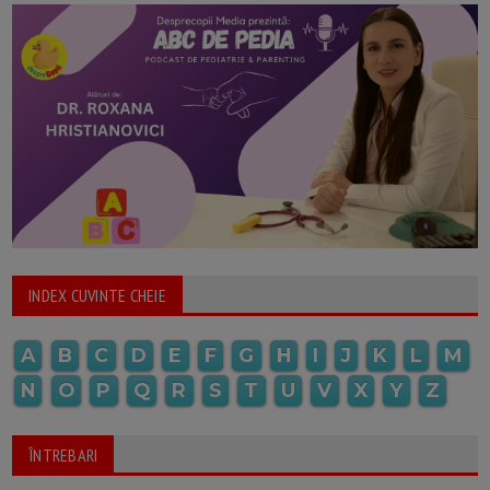
INDEX CUVINTE CHEIE
A
B
C
D
E
F
G
H
I
J
K
L
M
N
O
P
Q
R
S
T
U
V
X
Y
Z
ÎNTREBARI