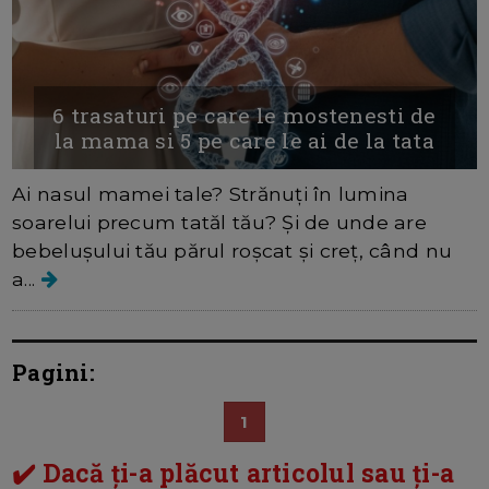
6 trasaturi pe care le mostenesti de
la mama si 5 pe care le ai de la tata
Ai nasul mamei tale? Strănuți în lumina
soarelui precum tatăl tău? Și de unde are
bebelușului tău părul roșcat și creț, când nu
a...
Pagini:
1
✔️ Dacă ți-a plăcut articolul sau ți-a