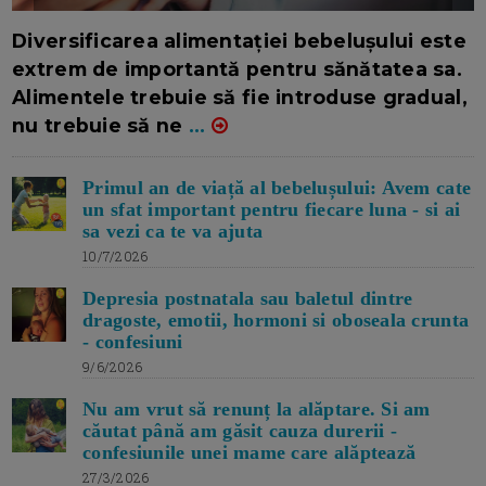
16/7/2026
AUTOR: EDITOR DC.
Diversificarea alimentației bebelușului este
extrem de importantă pentru sănătatea sa.
Alimentele trebuie să fie introduse gradual,
nu trebuie să ne
...
Primul an de viață al bebelușului: Avem cate
un sfat important pentru fiecare luna - si ai
sa vezi ca te va ajuta
10/7/2026
Depresia postnatala sau baletul dintre
dragoste, emotii, hormoni si oboseala crunta
- confesiuni
9/6/2026
Nu am vrut să renunț la alăptare. Si am
căutat până am găsit cauza durerii -
confesiunile unei mame care alăptează
27/3/2026