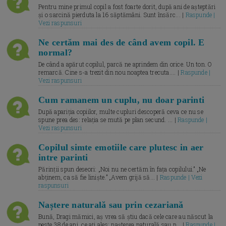
Pentru mine primul copil a fost foarte dorit, după ani de așteptări
și o sarcină pierduta la 16 săptămâni. Sunt însărc... |
Raspunde |
Vezi raspunsuri
Ne certăm mai des de când avem copil. E
normal?
De când a apărut copilul, parcă ne aprindem din orice. Un ton. O
remarcă. Cine s-a trezit din nou noaptea trecuta.... |
Raspunde |
Vezi raspunsuri
Cum ramanem un cuplu, nu doar parinti
După apariția copiilor, multe cupluri descoperă ceva ce nu se
spune prea des: relația se mută pe plan secund. ... |
Raspunde |
Vezi raspunsuri
Copilul simte emotiile care plutesc in aer
intre parinti
Părinții spun deseori: „Noi nu ne certăm în fața copilului.” „Ne
abținem, ca să fie liniște.” „Avem grijă să... |
Raspunde | Vezi
raspunsuri
Naștere naturală sau prin cezariană
Bună, Dragi mămici, aș vrea să știu dacă cele care au născut la
peste 38 de ani, ce ați ales: nașterea naturală sau p... |
Raspunde |