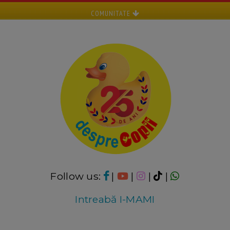
COMUNITATE
Follow us:
|
|
|
|
Intreabă I-MAMI