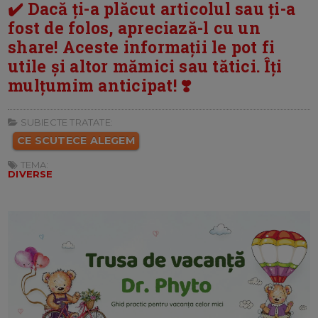
✔️ Dacă ți-a plăcut articolul sau ți-a
fost de folos, apreciază-l cu un
share! Aceste informații le pot fi
utile și altor mămici sau tătici. Îți
mulțumim anticipat! ❣️
SUBIECTE TRATATE:
CE SCUTECE ALEGEM
TEMA:
DIVERSE