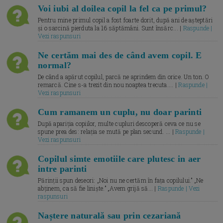
Voi iubi al doilea copil la fel ca pe primul?
Pentru mine primul copil a fost foarte dorit, după ani de așteptări
și o sarcină pierduta la 16 săptămâni. Sunt însărc... |
Raspunde |
Vezi raspunsuri
Ne certăm mai des de când avem copil. E
normal?
De când a apărut copilul, parcă ne aprindem din orice. Un ton. O
remarcă. Cine s-a trezit din nou noaptea trecuta.... |
Raspunde |
Vezi raspunsuri
Cum ramanem un cuplu, nu doar parinti
După apariția copiilor, multe cupluri descoperă ceva ce nu se
spune prea des: relația se mută pe plan secund. ... |
Raspunde |
Vezi raspunsuri
Copilul simte emotiile care plutesc in aer
intre parinti
Părinții spun deseori: „Noi nu ne certăm în fața copilului.” „Ne
abținem, ca să fie liniște.” „Avem grijă să... |
Raspunde | Vezi
raspunsuri
Naștere naturală sau prin cezariană