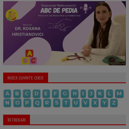
INDEX CUVINTE CHEIE
A
B
C
D
E
F
G
H
I
J
K
L
M
N
O
P
Q
R
S
T
U
V
X
Y
Z
ÎNTREBARI