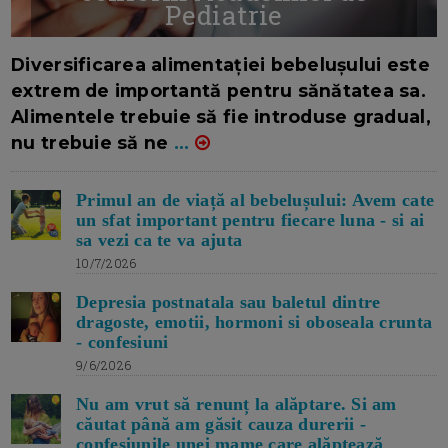
Pediatrie
16/7/2026
AUTOR: EDITOR DC.
Diversificarea alimentației bebelușului este
extrem de importantă pentru sănătatea sa.
Alimentele trebuie să fie introduse gradual,
nu trebuie să ne
...
Primul an de viață al bebelușului: Avem cate
un sfat important pentru fiecare luna - si ai
sa vezi ca te va ajuta
10/7/2026
Depresia postnatala sau baletul dintre
dragoste, emotii, hormoni si oboseala crunta
- confesiuni
9/6/2026
Nu am vrut să renunț la alăptare. Si am
căutat până am găsit cauza durerii -
confesiunile unei mame care alăptează