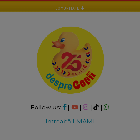
COMUNITATE
Follow us:
|
|
|
|
Intreabă I-MAMI