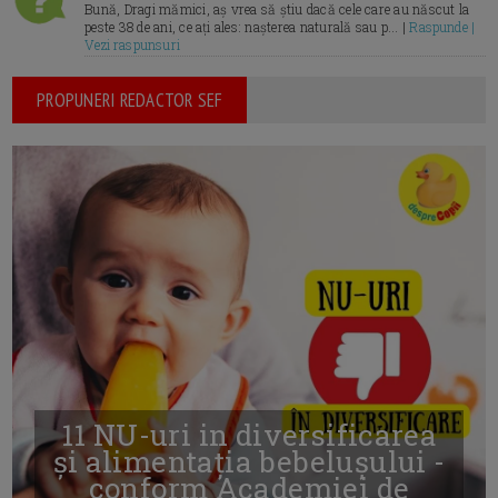
Bună, Dragi mămici, aș vrea să știu dacă cele care au născut la
peste 38 de ani, ce ați ales: nașterea naturală sau p... |
Raspunde |
Vezi raspunsuri
PROPUNERI REDACTOR SEF
11 NU-uri in diversificarea
și alimentația bebelușului -
conform Academiei de