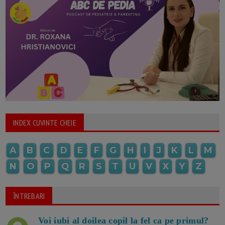
INDEX CUVINTE CHEIE
A
B
C
D
E
F
G
H
I
J
K
L
M
N
O
P
Q
R
S
T
U
V
X
Y
Z
ÎNTREBARI
Voi iubi al doilea copil la fel ca pe primul?