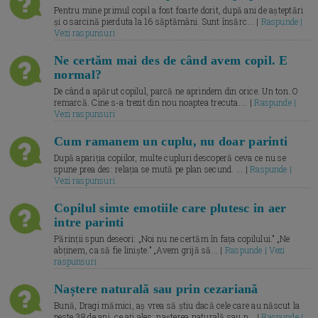
Pentru mine primul copil a fost foarte dorit, după ani de așteptări
și o sarcină pierduta la 16 săptămâni. Sunt însărc... |
Raspunde |
Vezi raspunsuri
Ne certăm mai des de când avem copil. E
normal?
De când a apărut copilul, parcă ne aprindem din orice. Un ton. O
remarcă. Cine s-a trezit din nou noaptea trecuta.... |
Raspunde |
Vezi raspunsuri
Cum ramanem un cuplu, nu doar parinti
După apariția copiilor, multe cupluri descoperă ceva ce nu se
spune prea des: relația se mută pe plan secund. ... |
Raspunde |
Vezi raspunsuri
Copilul simte emotiile care plutesc in aer
intre parinti
Părinții spun deseori: „Noi nu ne certăm în fața copilului.” „Ne
abținem, ca să fie liniște.” „Avem grijă să... |
Raspunde | Vezi
raspunsuri
Naștere naturală sau prin cezariană
Bună, Dragi mămici, aș vrea să știu dacă cele care au născut la
peste 38 de ani, ce ați ales: nașterea naturală sau p... |
Raspunde |