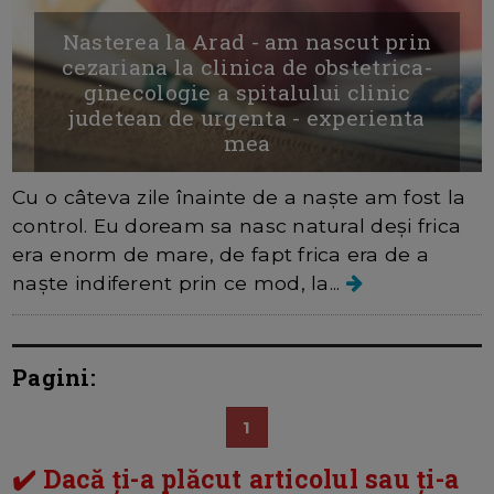
Nasterea la Arad - am nascut prin
cezariana la clinica de obstetrica-
ginecologie a spitalului clinic
judetean de urgenta - experienta
mea
Cu o câteva zile înainte de a naște am fost la
control. Eu doream sa nasc natural deși frica
era enorm de mare, de fapt frica era de a
naște indiferent prin ce mod, la...
Pagini:
1
✔️ Dacă ți-a plăcut articolul sau ți-a