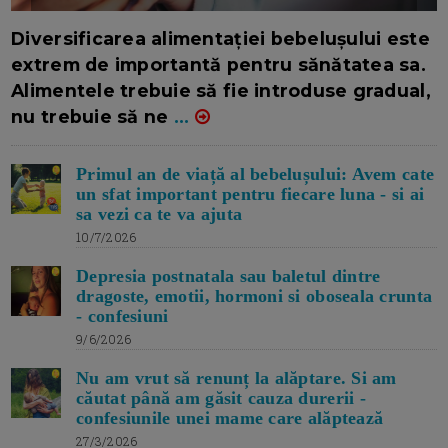
16/7/2026
AUTOR: EDITOR DC.
Diversificarea alimentației bebelușului este
extrem de importantă pentru sănătatea sa.
Alimentele trebuie să fie introduse gradual,
nu trebuie să ne
...
Primul an de viață al bebelușului: Avem cate
un sfat important pentru fiecare luna - si ai
sa vezi ca te va ajuta
10/7/2026
Depresia postnatala sau baletul dintre
dragoste, emotii, hormoni si oboseala crunta
- confesiuni
9/6/2026
Nu am vrut să renunț la alăptare. Si am
căutat până am găsit cauza durerii -
confesiunile unei mame care alăptează
27/3/2026