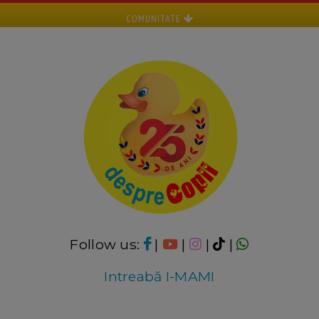
COMUNITATE
Follow us:
|
|
|
|
Intreabă I-MAMI