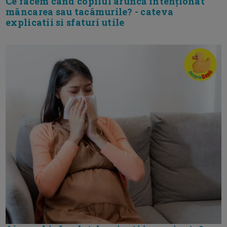
Ce facem când copilul aruncă intenționat
mâncarea sau tacâmurile? - cateva
explicatii si sfaturi utile