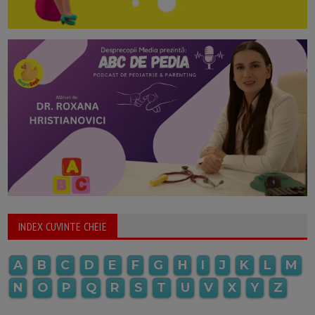
INDEX CUVINTE CHEIE
A
B
C
D
E
F
G
H
I
J
K
L
M
N
O
P
Q
R
S
T
U
V
X
Y
Z