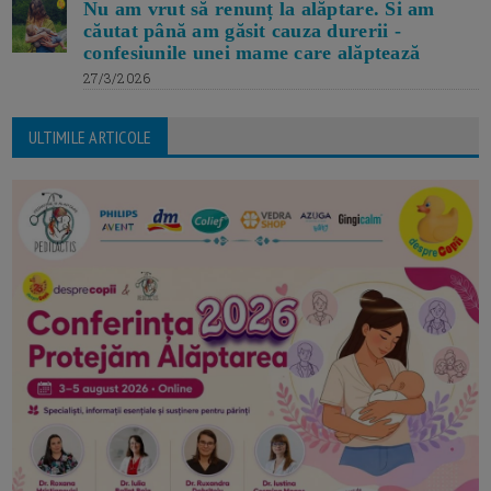
Nu am vrut să renunț la alăptare. Si am
căutat până am găsit cauza durerii -
confesiunile unei mame care alăptează
27/3/2026
ULTIMILE ARTICOLE