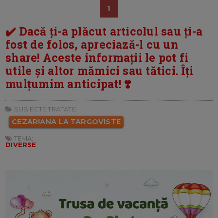
1
✔️ Dacă ți-a plăcut articolul sau ți-a
fost de folos, apreciază-l cu un
share! Aceste informații le pot fi
utile și altor mămici sau tătici. Îți
mulțumim anticipat! ❣️
SUBIECTE TRATATE:
CEZARIANA LA TARGOVISTE
TEMA:
DIVERSE