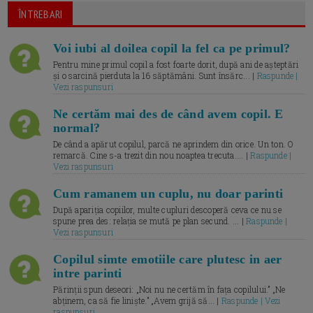
ÎNTREBARI
Voi iubi al doilea copil la fel ca pe primul?
Pentru mine primul copil a fost foarte dorit, după ani de așteptări
și o sarcină pierduta la 16 săptămâni. Sunt însărc... |
Raspunde |
Vezi raspunsuri
Ne certăm mai des de când avem copil. E
normal?
De când a apărut copilul, parcă ne aprindem din orice. Un ton. O
remarcă. Cine s-a trezit din nou noaptea trecuta.... |
Raspunde |
Vezi raspunsuri
Cum ramanem un cuplu, nu doar parinti
După apariția copiilor, multe cupluri descoperă ceva ce nu se
spune prea des: relația se mută pe plan secund. ... |
Raspunde |
Vezi raspunsuri
Copilul simte emotiile care plutesc in aer
intre parinti
Părinții spun deseori: „Noi nu ne certăm în fața copilului.” „Ne
abținem, ca să fie liniște.” „Avem grijă să... |
Raspunde | Vezi
raspunsuri