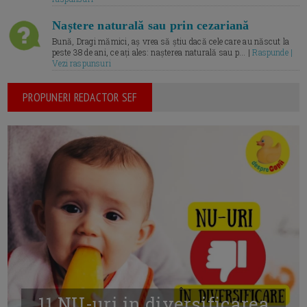
Naștere naturală sau prin cezariană
Bună, Dragi mămici, aș vrea să știu dacă cele care au născut la
peste 38 de ani, ce ați ales: nașterea naturală sau p... |
Raspunde |
Vezi raspunsuri
PROPUNERI REDACTOR SEF
11 NU-uri in diversificarea