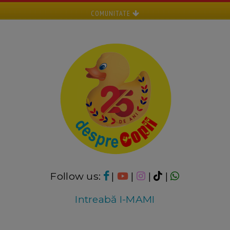
COMUNITATE
Follow us:
|
|
|
|
Intreabă I-MAMI