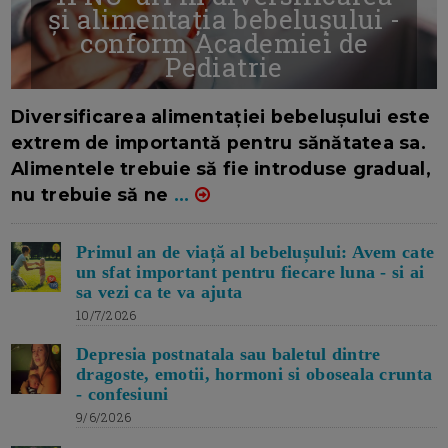
și alimentația bebelușului -
conform Academiei de
Pediatrie
16/7/2026
AUTOR: EDITOR DC.
Diversificarea alimentației bebelușului este
extrem de importantă pentru sănătatea sa.
Alimentele trebuie să fie introduse gradual,
nu trebuie să ne
...
Primul an de viață al bebelușului: Avem cate
un sfat important pentru fiecare luna - si ai
sa vezi ca te va ajuta
10/7/2026
Depresia postnatala sau baletul dintre
dragoste, emotii, hormoni si oboseala crunta
- confesiuni
9/6/2026