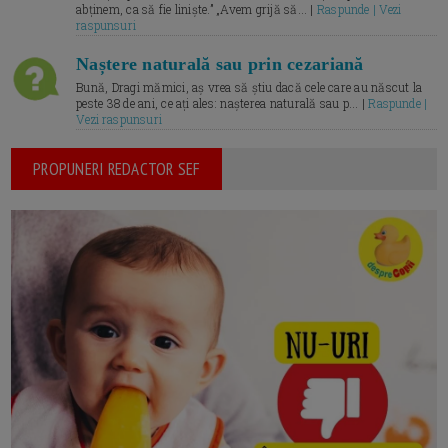
abținem, ca să fie liniște.” „Avem grijă să... |
Raspunde | Vezi
raspunsuri
Naștere naturală sau prin cezariană
Bună, Dragi mămici, aș vrea să știu dacă cele care au născut la
peste 38 de ani, ce ați ales: nașterea naturală sau p... |
Raspunde |
Vezi raspunsuri
PROPUNERI REDACTOR SEF