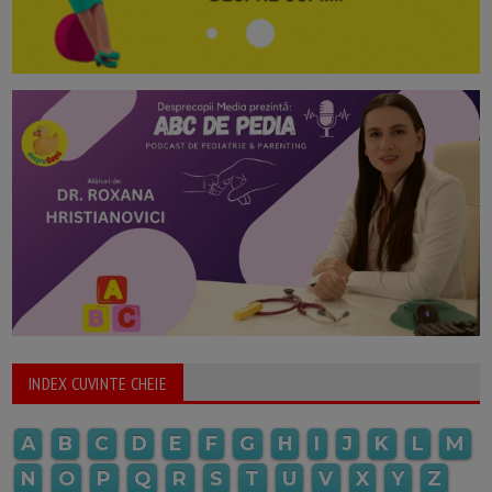
INDEX CUVINTE CHEIE
A
B
C
D
E
F
G
H
I
J
K
L
M
N
O
P
Q
R
S
T
U
V
X
Y
Z