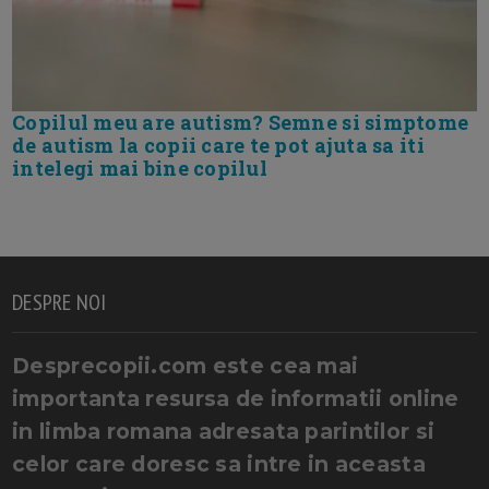
Copilul meu are autism? Semne si simptome
de autism la copii care te pot ajuta sa iti
intelegi mai bine copilul
DESPRE NOI
Desprecopii.com este cea mai
importanta resursa de informatii online
in limba romana adresata parintilor si
celor care doresc sa intre in aceasta