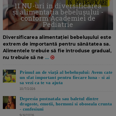
11 NU-uri in diversificarea
și alimentația bebelușului -
conform Academiei de
Pediatrie
16/7/2026
AUTOR: EDITOR DC.
Diversificarea alimentației bebelușului este
extrem de importantă pentru sănătatea sa.
Alimentele trebuie să fie introduse gradual,
nu trebuie să ne
...
Primul an de viață al bebelușului: Avem cate
un sfat important pentru fiecare luna - si ai
sa vezi ca te va ajuta
10/7/2026
Depresia postnatala sau baletul dintre
dragoste, emotii, hormoni si oboseala crunta
- confesiuni
9/6/2026