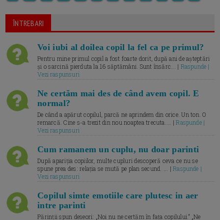
ÎNTREBARI
Voi iubi al doilea copil la fel ca pe primul?
Pentru mine primul copil a fost foarte dorit, după ani de așteptări
și o sarcină pierduta la 16 săptămâni. Sunt însărc... |
Raspunde |
Vezi raspunsuri
Ne certăm mai des de când avem copil. E
normal?
De când a apărut copilul, parcă ne aprindem din orice. Un ton. O
remarcă. Cine s-a trezit din nou noaptea trecuta.... |
Raspunde |
Vezi raspunsuri
Cum ramanem un cuplu, nu doar parinti
După apariția copiilor, multe cupluri descoperă ceva ce nu se
spune prea des: relația se mută pe plan secund. ... |
Raspunde |
Vezi raspunsuri
Copilul simte emotiile care plutesc in aer
intre parinti
Părinții spun deseori: „Noi nu ne certăm în fața copilului.” „Ne