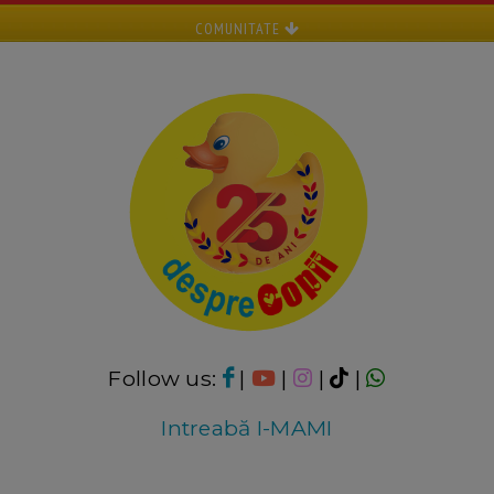
COMUNITATE
Follow us:
|
|
|
|
Intreabă I-MAMI