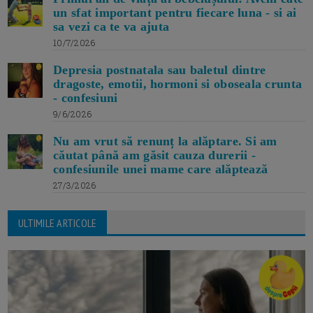
un sfat important pentru fiecare luna - si ai
sa vezi ca te va ajuta
10/7/2026
Depresia postnatala sau baletul dintre
dragoste, emotii, hormoni si oboseala crunta
- confesiuni
9/6/2026
Nu am vrut să renunț la alăptare. Si am
căutat până am găsit cauza durerii -
confesiunile unei mame care alăptează
27/3/2026
ULTIMILE ARTICOLE