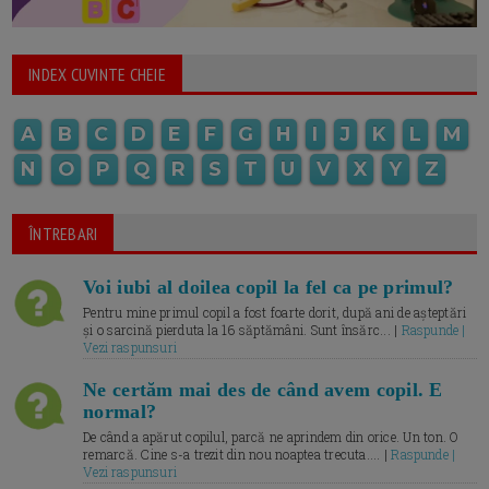
INDEX CUVINTE CHEIE
A
B
C
D
E
F
G
H
I
J
K
L
M
N
O
P
Q
R
S
T
U
V
X
Y
Z
ÎNTREBARI
Voi iubi al doilea copil la fel ca pe primul?
Pentru mine primul copil a fost foarte dorit, după ani de așteptări
și o sarcină pierduta la 16 săptămâni. Sunt însărc... |
Raspunde |
Vezi raspunsuri
Ne certăm mai des de când avem copil. E
normal?
De când a apărut copilul, parcă ne aprindem din orice. Un ton. O
remarcă. Cine s-a trezit din nou noaptea trecuta.... |
Raspunde |
Vezi raspunsuri