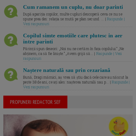
Cum ramanem un cuplu, nu doar parinti
După apariția copiilor, multe cupluri descoperă ceva ce nu se
spune prea des: relația se mută pe plan secund. ... |
Raspunde |
Vezi raspunsuri
Copilul simte emotiile care plutesc in aer
intre parinti
Părinții spun deseori: „Noi nu ne certăm în fața copilului.” „Ne
abținem, ca să fie liniște.” „Avem grijă să... |
Raspunde | Vezi
raspunsuri
Naștere naturală sau prin cezariană
Bună, Dragi mămici, aș vrea să știu dacă cele care au născut la
peste 38 de ani, ce ați ales: nașterea naturală sau p... |
Raspunde |
Vezi raspunsuri
PROPUNERI REDACTOR SEF