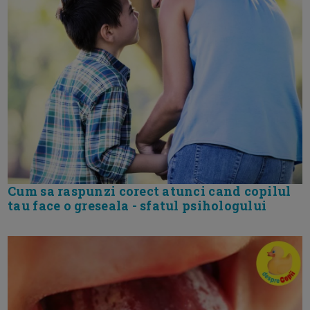
Cum sa raspunzi corect atunci cand copilul
tau face o greseala - sfatul psihologului