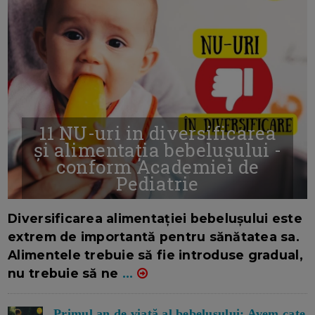
11 NU-uri in diversificarea
și alimentația bebelușului -
conform Academiei de
Pediatrie
16/7/2026
AUTOR: EDITOR DC.
Diversificarea alimentației bebelușului este
extrem de importantă pentru sănătatea sa.
Alimentele trebuie să fie introduse gradual,
nu trebuie să ne
...
Primul an de viață al bebelușului: Avem cate