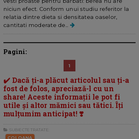
vesti proaste pentru barbati: berea nu are
niciun efect. Conform unui studiu referitor la
relatia dintre dieta si densitatea oaselor,
cantitati moderate de...
Pagini:
1
✔️ Dacă ți-a plăcut articolul sau ți-a
fost de folos, apreciază-l cu un
share! Aceste informații le pot fi
utile și altor mămici sau tătici. Îți
mulțumim anticipat! ❣️
SUBIECTE TRATATE:
COLOANA