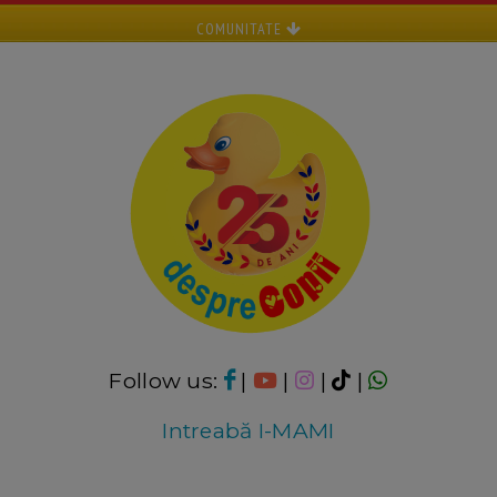
COMUNITATE
Follow us:
|
|
|
|
Intreabă I-MAMI