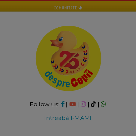
COMUNITATE
Follow us:
|
|
|
|
Intreabă I-MAMI