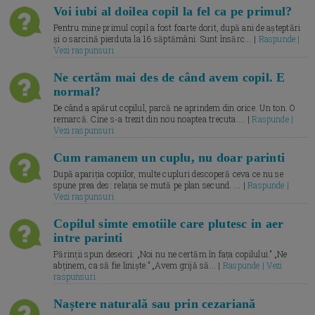
Voi iubi al doilea copil la fel ca pe primul?
Pentru mine primul copil a fost foarte dorit, după ani de așteptări
și o sarcină pierduta la 16 săptămâni. Sunt însărc... |
Raspunde |
Vezi raspunsuri
Ne certăm mai des de când avem copil. E
normal?
De când a apărut copilul, parcă ne aprindem din orice. Un ton. O
remarcă. Cine s-a trezit din nou noaptea trecuta.... |
Raspunde |
Vezi raspunsuri
Cum ramanem un cuplu, nu doar parinti
După apariția copiilor, multe cupluri descoperă ceva ce nu se
spune prea des: relația se mută pe plan secund. ... |
Raspunde |
Vezi raspunsuri
Copilul simte emotiile care plutesc in aer
intre parinti
Părinții spun deseori: „Noi nu ne certăm în fața copilului.” „Ne
abținem, ca să fie liniște.” „Avem grijă să... |
Raspunde | Vezi
raspunsuri
Naștere naturală sau prin cezariană