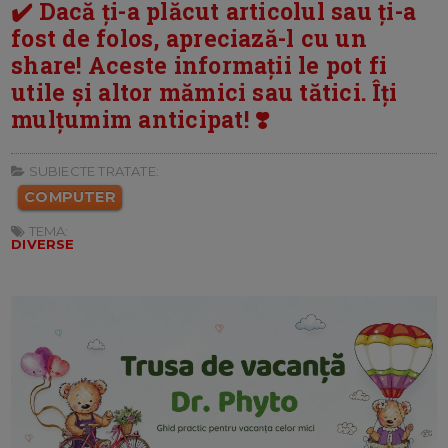
✔️ Dacă ți-a plăcut articolul sau ți-a
fost de folos, apreciază-l cu un
share! Aceste informații le pot fi
utile și altor mămici sau tătici. Îți
mulțumim anticipat! ❣️
SUBIECTE TRATATE:
COMPUTER
TEMA:
DIVERSE