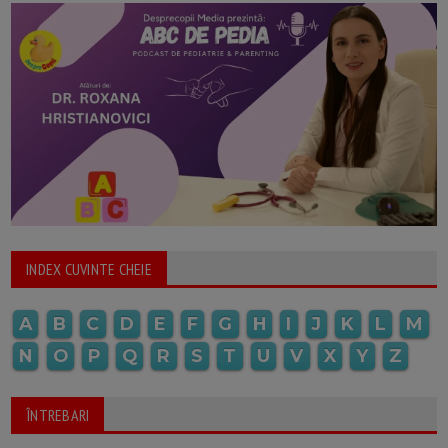
INDEX CUVINTE CHEIE
A
B
C
D
E
F
G
H
I
J
K
L
M
N
O
P
Q
R
S
T
U
V
X
Y
Z
ÎNTREBARI