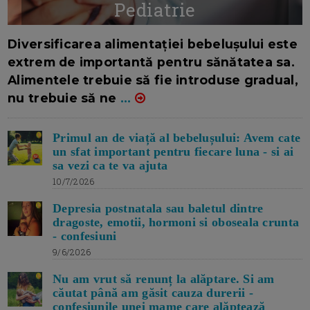
Pediatrie
16/7/2026
AUTOR: EDITOR DC.
Diversificarea alimentației bebelușului este
extrem de importantă pentru sănătatea sa.
Alimentele trebuie să fie introduse gradual,
nu trebuie să ne
...
Primul an de viață al bebelușului: Avem cate
un sfat important pentru fiecare luna - si ai
sa vezi ca te va ajuta
10/7/2026
Depresia postnatala sau baletul dintre
dragoste, emotii, hormoni si oboseala crunta
- confesiuni
9/6/2026
Nu am vrut să renunț la alăptare. Si am
căutat până am găsit cauza durerii -
confesiunile unei mame care alăptează