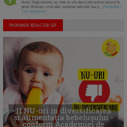
Bună, Dragi mămici, aș vrea să știu dacă cele care au născut la
peste 38 de ani, ce ați ales: nașterea naturală sau p... |
Raspunde |
Vezi raspunsuri
PROPUNERI REDACTOR SEF
11 NU-uri in diversificarea
și alimentația bebelușului -
conform Academiei de