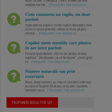
orice. Un ton. O remarcă. Cine s-a trezit din nou
noaptea trecuta.... |
Raspunde | Vezi raspunsuri
Cum ramanem un cuplu, nu doar
parinti
După apariția copiilor, multe cupluri descoperă ceva
ce nu se spune prea des: relația se mută pe plan
secund. ... |
Raspunde | Vezi raspunsuri
Copilul simte emotiile care plutesc
in aer intre parinti
Părinții spun deseori: „Noi nu ne certăm în fața
copilului.” „Ne abținem, ca să fie liniște.” „Avem grijă
să... |
Raspunde | Vezi raspunsuri
Naștere naturală sau prin
cezariană
Bună, Dragi mămici, aș vrea să știu dacă cele care
au născut la peste 38 de ani, ce ați ales: nașterea
naturală sau p... |
Raspunde | Vezi raspunsuri
PROPUNERI REDACTOR SEF