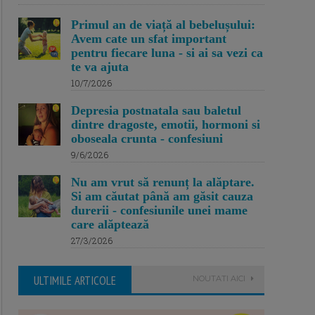
Primul an de viață al bebelușului:
Avem cate un sfat important
pentru fiecare luna - si ai sa vezi ca
te va ajuta
10/7/2026
Depresia postnatala sau baletul
dintre dragoste, emotii, hormoni si
oboseala crunta - confesiuni
9/6/2026
Nu am vrut să renunț la alăptare.
Si am căutat până am găsit cauza
durerii - confesiunile unei mame
care alăptează
27/3/2026
ULTIMILE ARTICOLE
NOUTATI AICI