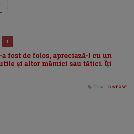
1
i-a fost de folos, apreciază-l cu un
tile și altor mămici sau tătici. Îți
TEMA:
DIVERSE