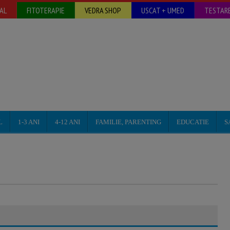
AL
FITOTERAPIE
VEDRA SHOP
USCAT + UMED
TESTARE
L
1-3 ANI
4-12 ANI
FAMILIE, PARENTING
EDUCATIE
S