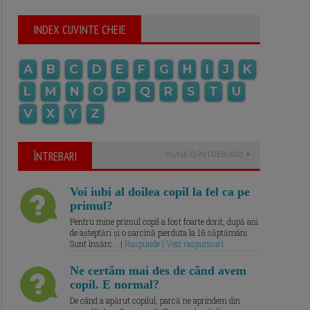
INDEX CUVINTE CHEIE
A
B
C
D
E
F
G
H
I
J
K
L
M
N
O
P
Q
R
S
T
U
V
X
Y
Z
ÎNTREBARI
PUNE O ÎNTREBARE
Voi iubi al doilea copil la fel ca pe
primul?
Pentru mine primul copil a fost foarte dorit, după ani
de așteptări și o sarcină pierduta la 16 săptămâni.
Sunt însărc... |
Raspunde | Vezi raspunsuri
Ne certăm mai des de când avem
copil. E normal?
De când a apărut copilul, parcă ne aprindem din