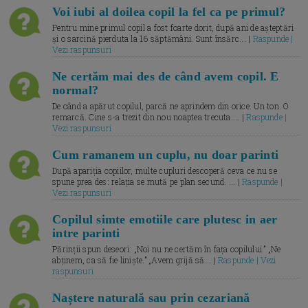
Voi iubi al doilea copil la fel ca pe primul?
Pentru mine primul copil a fost foarte dorit, după ani de așteptări
și o sarcină pierduta la 16 săptămâni. Sunt însărc... |
Raspunde |
Vezi raspunsuri
Ne certăm mai des de când avem copil. E
normal?
De când a apărut copilul, parcă ne aprindem din orice. Un ton. O
remarcă. Cine s-a trezit din nou noaptea trecuta.... |
Raspunde |
Vezi raspunsuri
Cum ramanem un cuplu, nu doar parinti
După apariția copiilor, multe cupluri descoperă ceva ce nu se
spune prea des: relația se mută pe plan secund. ... |
Raspunde |
Vezi raspunsuri
Copilul simte emotiile care plutesc in aer
intre parinti
Părinții spun deseori: „Noi nu ne certăm în fața copilului.” „Ne
abținem, ca să fie liniște.” „Avem grijă să... |
Raspunde | Vezi
raspunsuri
Naștere naturală sau prin cezariană