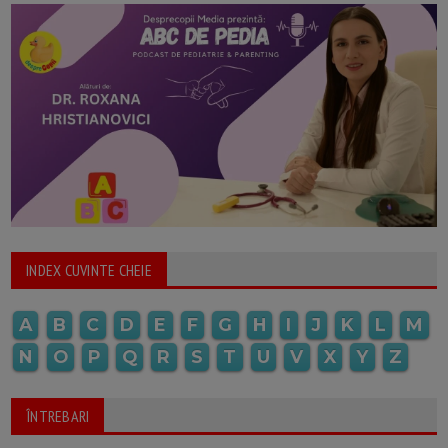
INDEX CUVINTE CHEIE
A
B
C
D
E
F
G
H
I
J
K
L
M
N
O
P
Q
R
S
T
U
V
X
Y
Z
ÎNTREBARI