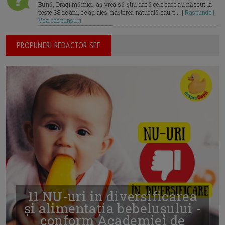
Bună, Dragi mămici, aș vrea să știu dacă cele care au născut la
peste 38 de ani, ce ați ales: nașterea naturală sau p... |
Raspunde |
Vezi raspunsuri
PROPUNERI REDACTOR SEF
11 NU-uri in diversificarea
și alimentația bebelușului -
conform Academiei de