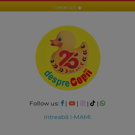
COMUNITATE
Follow us:
|
|
|
|
Intreabă I-MAMI