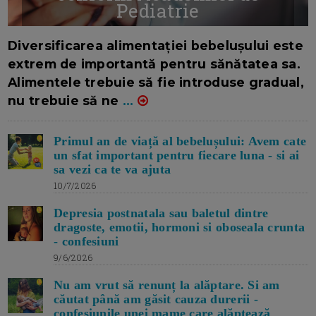
Pediatrie
16/7/2026
AUTOR: EDITOR DC.
Diversificarea alimentației bebelușului este
extrem de importantă pentru sănătatea sa.
Alimentele trebuie să fie introduse gradual,
nu trebuie să ne
...
Primul an de viață al bebelușului: Avem cate
un sfat important pentru fiecare luna - si ai
sa vezi ca te va ajuta
10/7/2026
Depresia postnatala sau baletul dintre
dragoste, emotii, hormoni si oboseala crunta
- confesiuni
9/6/2026
Nu am vrut să renunț la alăptare. Si am
căutat până am găsit cauza durerii -
confesiunile unei mame care alăptează