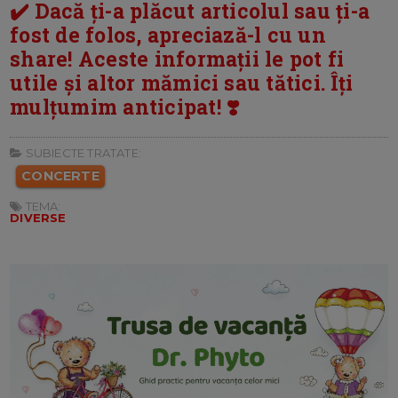
✔️ Dacă ți-a plăcut articolul sau ți-a
fost de folos, apreciază-l cu un
share! Aceste informații le pot fi
utile și altor mămici sau tătici. Îți
mulțumim anticipat! ❣️
SUBIECTE TRATATE:
CONCERTE
TEMA:
DIVERSE