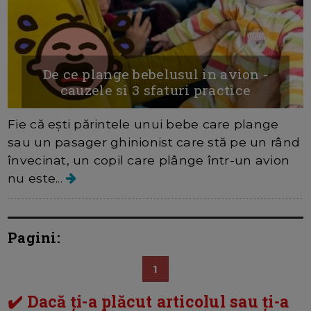
De ce plange bebelusul in avion -
cauzele si 3 sfaturi practice
Fie că ești părintele unui bebe care plange
sau un pasager ghinionist care stă pe un rând
învecinat, un copil care plânge într-un avion
nu este...
Pagini:
1
✔️ Dacă ți-a plăcut articolul sau ți-a