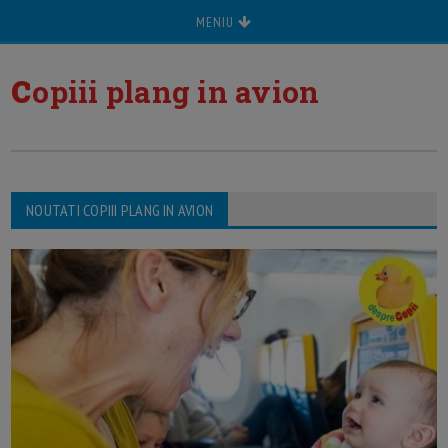
MENIU
c
opiii plang in avion
NOUTATI COPIII PLANG IN AVION