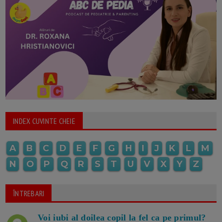
INDEX CUVINTE CHEIE
A
B
C
D
E
F
G
H
I
J
K
L
M
N
O
P
Q
R
S
T
U
V
X
Y
Z
ÎNTREBARI
Voi iubi al doilea copil la fel ca pe primul?