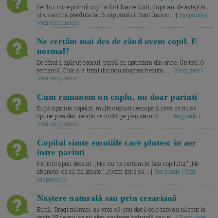
Pentru mine primul copil a fost foarte dorit, după ani de așteptări
și o sarcină pierduta la 16 săptămâni. Sunt însărc... |
Raspunde |
Vezi raspunsuri
Ne certăm mai des de când avem copil. E
normal?
De când a apărut copilul, parcă ne aprindem din orice. Un ton. O
remarcă. Cine s-a trezit din nou noaptea trecuta.... |
Raspunde |
Vezi raspunsuri
Cum ramanem un cuplu, nu doar parinti
După apariția copiilor, multe cupluri descoperă ceva ce nu se
spune prea des: relația se mută pe plan secund. ... |
Raspunde |
Vezi raspunsuri
Copilul simte emotiile care plutesc in aer
intre parinti
Părinții spun deseori: „Noi nu ne certăm în fața copilului.” „Ne
abținem, ca să fie liniște.” „Avem grijă să... |
Raspunde | Vezi
raspunsuri
Naștere naturală sau prin cezariană
Bună, Dragi mămici, aș vrea să știu dacă cele care au născut la
peste 38 de ani, ce ați ales: nașterea naturală sau p... |
Raspunde |