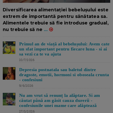
16/7/2026
AUTOR: EDITOR DC.
Diversificarea alimentației bebelușului este
extrem de importantă pentru sănătatea sa.
Alimentele trebuie să fie introduse gradual,
nu trebuie să ne
...
Primul an de viață al bebelușului: Avem cate
un sfat important pentru fiecare luna - si ai
sa vezi ca te va ajuta
10/7/2026
Depresia postnatala sau baletul dintre
dragoste, emotii, hormoni si oboseala crunta
- confesiuni
9/6/2026
Nu am vrut să renunț la alăptare. Si am
căutat până am găsit cauza durerii -
confesiunile unei mame care alăptează
27/3/2026