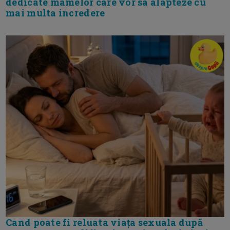
dedicate mamelor care vor sa alapteze cu
mai multa incredere
Cand poate fi reluata viața sexuala după