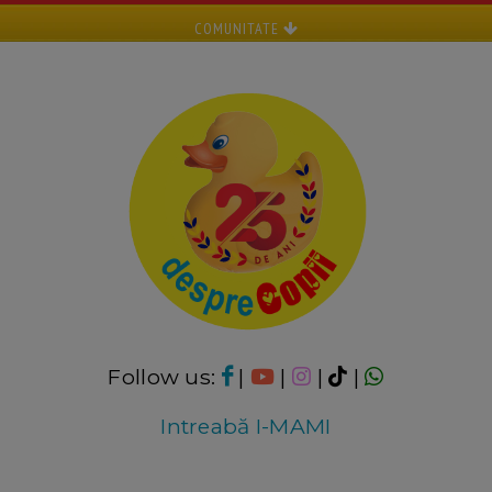
COMUNITATE
Follow us:
|
|
|
|
Intreabă I-MAMI