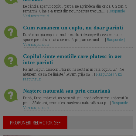
De când a apărut copilul, parcă ne aprindem din orice. Un ton. O
remarcă. Cine s-a trezit din nou noaptea trecuta.... |
Raspunde |
Vezi raspunsuri
Cum ramanem un cuplu, nu doar parinti
După apariția copiilor, multe cupluri descoperă ceva ce nu se
spune prea des: relația se mută pe plan secund. ... |
Raspunde |
Vezi raspunsuri
Copilul simte emotiile care plutesc in aer
intre parinti
Părinții spun deseori: „Noi nu ne certăm în fața copilului.” „Ne
abținem, ca să fie liniște.” „Avem grijă să... |
Raspunde | Vezi
raspunsuri
Naștere naturală sau prin cezariană
Bună, Dragi mămici, aș vrea să știu dacă cele care au născut la
peste 38 de ani, ce ați ales: nașterea naturală sau p... |
Raspunde |
Vezi raspunsuri
PROPUNERI REDACTOR SEF