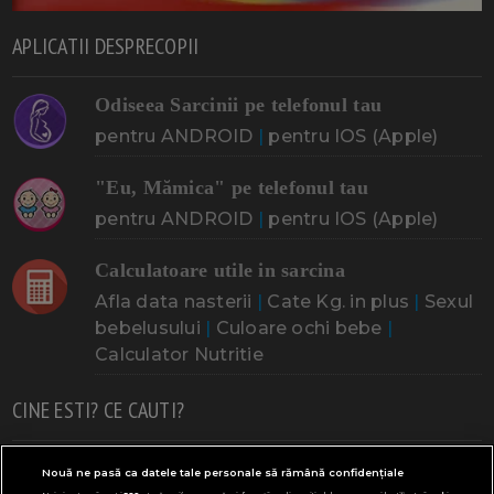
APLICATII DESPRECOPII
Odiseea Sarcinii pe telefonul tau
pentru ANDROID
|
pentru IOS (Apple)
"Eu, Mămica" pe telefonul tau
pentru ANDROID
|
pentru IOS (Apple)
Calculatoare utile in sarcina
Afla data nasterii
|
Cate Kg. in plus
|
Sexul
bebelusului
|
Culoare ochi bebe
|
Calculator Nutritie
CINE ESTI? CE CAUTI?
Doresc un copil
Adoptia
Probleme cu sarcina
Nouă ne pasă ca datele tale personale să rămână confidențiale