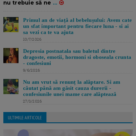
nu trebuie să ne
...
Primul an de viață al bebelușului: Avem cate
un sfat important pentru fiecare luna - si ai
sa vezi ca te va ajuta
10/7/2026
Depresia postnatala sau baletul dintre
dragoste, emotii, hormoni si oboseala crunta
- confesiuni
9/6/2026
Nu am vrut să renunț la alăptare. Si am
căutat până am găsit cauza durerii -
confesiunile unei mame care alăptează
27/3/2026
ULTIMILE ARTICOLE