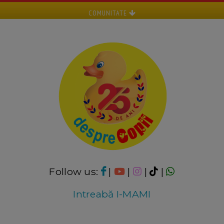
COMUNITATE
Follow us:
|
|
|
|
Intreabă I-MAMI