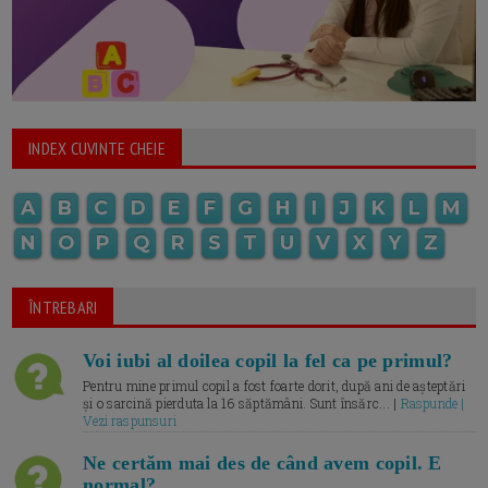
INDEX CUVINTE CHEIE
A
B
C
D
E
F
G
H
I
J
K
L
M
N
O
P
Q
R
S
T
U
V
X
Y
Z
ÎNTREBARI
Voi iubi al doilea copil la fel ca pe primul?
Pentru mine primul copil a fost foarte dorit, după ani de așteptări
și o sarcină pierduta la 16 săptămâni. Sunt însărc... |
Raspunde |
Vezi raspunsuri
Ne certăm mai des de când avem copil. E
normal?