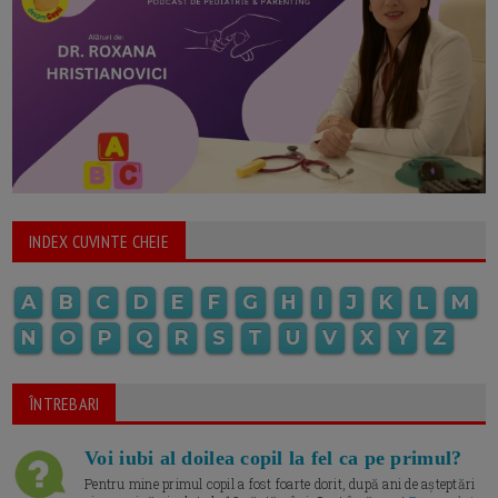
INDEX CUVINTE CHEIE
A
B
C
D
E
F
G
H
I
J
K
L
M
N
O
P
Q
R
S
T
U
V
X
Y
Z
ÎNTREBARI
Voi iubi al doilea copil la fel ca pe primul?
Pentru mine primul copil a fost foarte dorit, după ani de așteptări