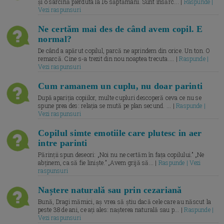
și o sarcină pierduta la 16 săptămâni. Sunt însărc... |
Raspunde |
Vezi raspunsuri
Ne certăm mai des de când avem copil. E
normal?
De când a apărut copilul, parcă ne aprindem din orice. Un ton. O
remarcă. Cine s-a trezit din nou noaptea trecuta.... |
Raspunde |
Vezi raspunsuri
Cum ramanem un cuplu, nu doar parinti
După apariția copiilor, multe cupluri descoperă ceva ce nu se
spune prea des: relația se mută pe plan secund. ... |
Raspunde |
Vezi raspunsuri
Copilul simte emotiile care plutesc in aer
intre parinti
Părinții spun deseori: „Noi nu ne certăm în fața copilului.” „Ne
abținem, ca să fie liniște.” „Avem grijă să... |
Raspunde | Vezi
raspunsuri
Naștere naturală sau prin cezariană
Bună, Dragi mămici, aș vrea să știu dacă cele care au născut la
peste 38 de ani, ce ați ales: nașterea naturală sau p... |
Raspunde |
Vezi raspunsuri