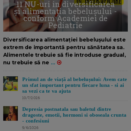
11 NU-uri in diversificarea
și alimentația bebelușului -
conform Academiei de
Pediatrie
16/7/2026
AUTOR: EDITOR DC.
Diversificarea alimentației bebelușului este
extrem de importantă pentru sănătatea sa.
Alimentele trebuie să fie introduse gradual,
nu trebuie să ne
...
Primul an de viață al bebelușului: Avem cate
un sfat important pentru fiecare luna - si ai
sa vezi ca te va ajuta
10/7/2026
Depresia postnatala sau baletul dintre
dragoste, emotii, hormoni si oboseala crunta
- confesiuni
9/6/2026