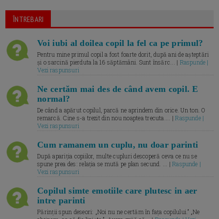
ÎNTREBARI
Voi iubi al doilea copil la fel ca pe primul?
Pentru mine primul copil a fost foarte dorit, după ani de așteptări
și o sarcină pierduta la 16 săptămâni. Sunt însărc... |
Raspunde |
Vezi raspunsuri
Ne certăm mai des de când avem copil. E
normal?
De când a apărut copilul, parcă ne aprindem din orice. Un ton. O
remarcă. Cine s-a trezit din nou noaptea trecuta.... |
Raspunde |
Vezi raspunsuri
Cum ramanem un cuplu, nu doar parinti
După apariția copiilor, multe cupluri descoperă ceva ce nu se
spune prea des: relația se mută pe plan secund. ... |
Raspunde |
Vezi raspunsuri
Copilul simte emotiile care plutesc in aer
intre parinti
Părinții spun deseori: „Noi nu ne certăm în fața copilului.” „Ne