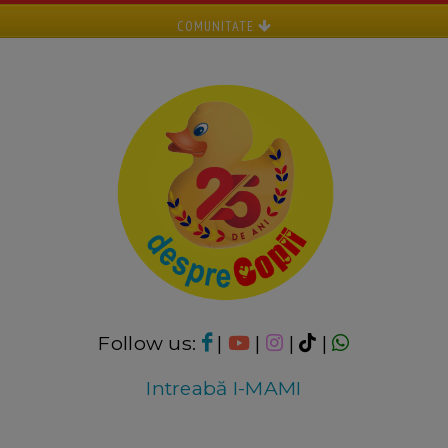
COMUNITATE
Follow us:
|
|
|
|
Intreabă I-MAMI