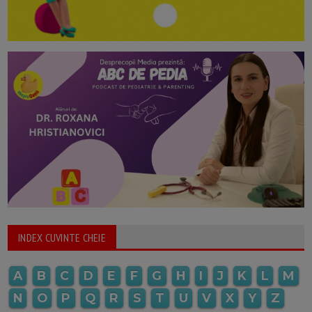
INDEX CUVINTE CHEIE
A
B
C
D
E
F
G
H
I
J
K
L
M
N
O
P
Q
R
S
T
U
V
X
Y
Z