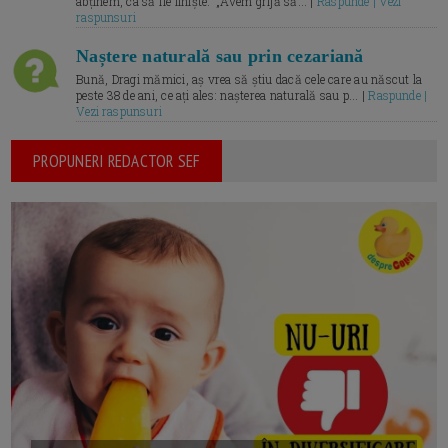
abținem, ca să fie liniște.” „Avem grijă să... |
Raspunde | Vezi
raspunsuri
Naștere naturală sau prin cezariană
Bună, Dragi mămici, aș vrea să știu dacă cele care au născut la
peste 38 de ani, ce ați ales: nașterea naturală sau p... |
Raspunde |
Vezi raspunsuri
PROPUNERI REDACTOR SEF