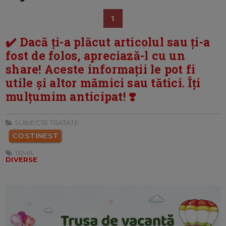
1
✔️ Dacă ți-a plăcut articolul sau ți-a
fost de folos, apreciază-l cu un
share! Aceste informații le pot fi
utile și altor mămici sau tătici. Îți
mulțumim anticipat! ❣️
SUBIECTE TRATATE:
COSTINEST
TEMA:
DIVERSE