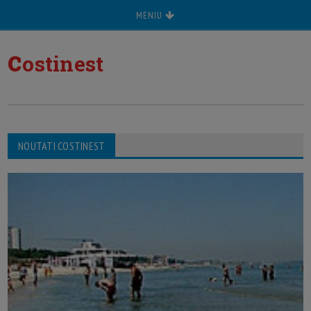
MENIU
c
ostinest
NOUTATI COSTINEST