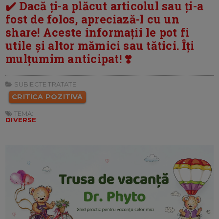
✔️ Dacă ți-a plăcut articolul sau ți-a
fost de folos, apreciază-l cu un
share! Aceste informații le pot fi
utile și altor mămici sau tătici. Îți
mulțumim anticipat! ❣️
SUBIECTE TRATATE:
CRITICA POZITIVA
TEMA:
DIVERSE