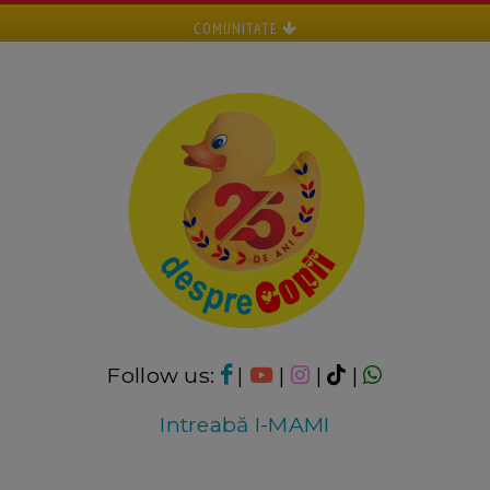
COMUNITATE
Follow us:
|
|
|
|
Intreabă I-MAMI