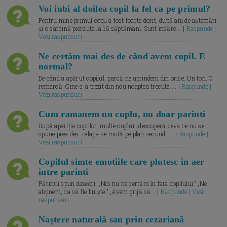
Voi iubi al doilea copil la fel ca pe primul?
Pentru mine primul copil a fost foarte dorit, după ani de așteptări
și o sarcină pierduta la 16 săptămâni. Sunt însărc... |
Raspunde |
Vezi raspunsuri
Ne certăm mai des de când avem copil. E
normal?
De când a apărut copilul, parcă ne aprindem din orice. Un ton. O
remarcă. Cine s-a trezit din nou noaptea trecuta.... |
Raspunde |
Vezi raspunsuri
Cum ramanem un cuplu, nu doar parinti
După apariția copiilor, multe cupluri descoperă ceva ce nu se
spune prea des: relația se mută pe plan secund. ... |
Raspunde |
Vezi raspunsuri
Copilul simte emotiile care plutesc in aer
intre parinti
Părinții spun deseori: „Noi nu ne certăm în fața copilului.” „Ne
abținem, ca să fie liniște.” „Avem grijă să... |
Raspunde | Vezi
raspunsuri
Naștere naturală sau prin cezariană