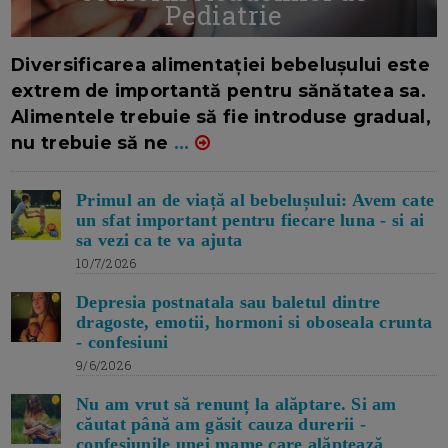
Pediatrie
16/7/2026
AUTOR: EDITOR DC.
Diversificarea alimentației bebelușului este
extrem de importantă pentru sănătatea sa.
Alimentele trebuie să fie introduse gradual,
nu trebuie să ne
...
Primul an de viață al bebelușului: Avem cate
un sfat important pentru fiecare luna - si ai
sa vezi ca te va ajuta
10/7/2026
Depresia postnatala sau baletul dintre
dragoste, emotii, hormoni si oboseala crunta
- confesiuni
9/6/2026
Nu am vrut să renunț la alăptare. Si am
căutat până am găsit cauza durerii -
confesiunile unei mame care alăptează