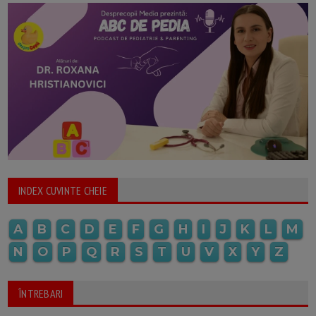
INDEX CUVINTE CHEIE
A
B
C
D
E
F
G
H
I
J
K
L
M
N
O
P
Q
R
S
T
U
V
X
Y
Z
ÎNTREBARI