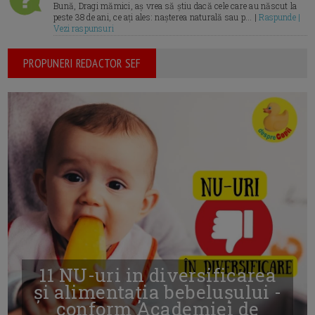
Bună, Dragi mămici, aș vrea să știu dacă cele care au născut la
peste 38 de ani, ce ați ales: nașterea naturală sau p... |
Raspunde |
Vezi raspunsuri
PROPUNERI REDACTOR SEF
11 NU-uri in diversificarea
și alimentația bebelușului -
conform Academiei de