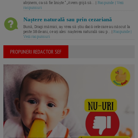
abținem, ca să fie liniște.” „Avem grijă să... |
Raspunde | Vezi
raspunsuri
Naștere naturală sau prin cezariană
Bună, Dragi mămici, aș vrea să știu dacă cele care au născut la
peste 38 de ani, ce ați ales: nașterea naturală sau p... |
Raspunde |
Vezi raspunsuri
PROPUNERI REDACTOR SEF