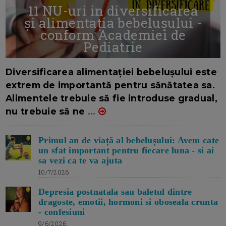
11 NU-uri in diversificarea
și alimentația bebelușului -
conform Academiei de
Pediatrie
16/7/2026
AUTOR: EDITOR DC.
Diversificarea alimentației bebelușului este
extrem de importantă pentru sănătatea sa.
Alimentele trebuie să fie introduse gradual,
nu trebuie să ne
...
Primul an de viață al bebelușului: Avem cate
un sfat important pentru fiecare luna - si ai
sa vezi ca te va ajuta
10/7/2026
Depresia postnatala sau baletul dintre
dragoste, emotii, hormoni si oboseala crunta
- confesiuni
9/6/2026