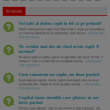
ÎNTREBARI
Voi iubi al doilea copil la fel ca pe primul?
Pentru mine primul copil a fost foarte dorit, după ani de așteptări
și o sarcină pierduta la 16 săptămâni. Sunt însărc... |
Raspunde |
Vezi raspunsuri
Ne certăm mai des de când avem copil. E
normal?
De când a apărut copilul, parcă ne aprindem din orice. Un ton. O
remarcă. Cine s-a trezit din nou noaptea trecuta.... |
Raspunde |
Vezi raspunsuri
Cum ramanem un cuplu, nu doar parinti
După apariția copiilor, multe cupluri descoperă ceva ce nu se
spune prea des: relația se mută pe plan secund. ... |
Raspunde |
Vezi raspunsuri
Copilul simte emotiile care plutesc in aer
intre parinti
Părinții spun deseori: „Noi nu ne certăm în fața copilului.” „Ne