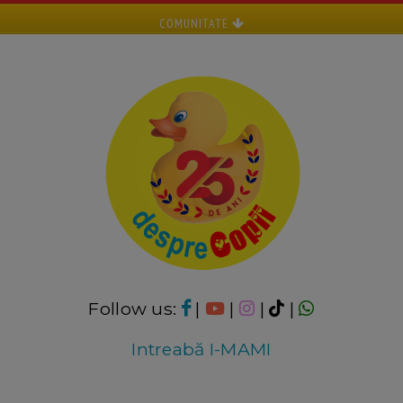
COMUNITATE
Follow us:
|
|
|
|
Intreabă I-MAMI