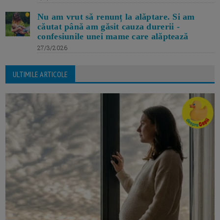
Nu am vrut să renunț la alăptare. Si am
căutat până am găsit cauza durerii -
confesiunile unei mame care alăptează
27/3/2026
ULTIMILE ARTICOLE