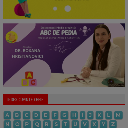
INDEX CUVINTE CHEIE
A
B
C
D
E
F
G
H
I
J
K
L
M
N
O
P
Q
R
S
T
U
V
X
Y
Z