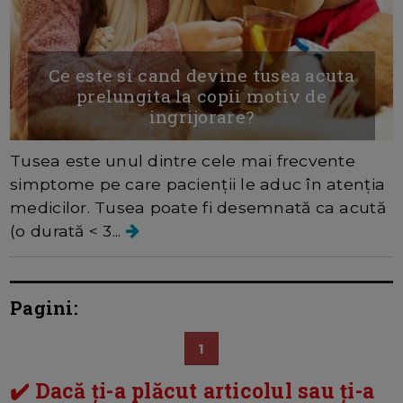
Ce este si cand devine tusea acuta
prelungita la copii motiv de
ingrijorare?
Tusea este unul dintre cele mai frecvente
simptome pe care pacienții le aduc în atenția
medicilor. Tusea poate fi desemnată ca acută
(o durată < 3...
Pagini:
1
✔️ Dacă ți-a plăcut articolul sau ți-a