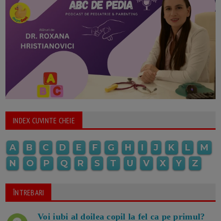
INDEX CUVINTE CHEIE
A
B
C
D
E
F
G
H
I
J
K
L
M
N
O
P
Q
R
S
T
U
V
X
Y
Z
ÎNTREBARI
Voi iubi al doilea copil la fel ca pe primul?