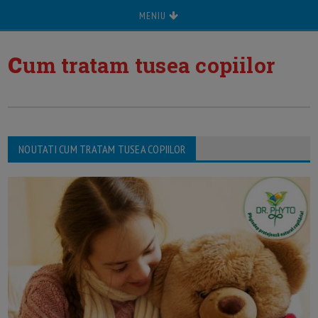
MENIU
c
um tratam tusea copiilor
NOUTATI CUM TRATAM TUSEA COPIILOR