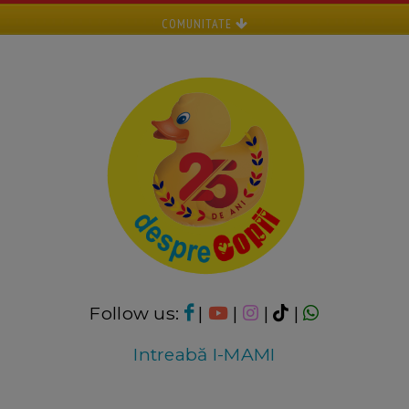
COMUNITATE
Follow us:
|
|
|
|
Intreabă I-MAMI