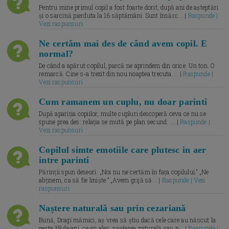
Pentru mine primul copil a fost foarte dorit, după ani de așteptări
și o sarcină pierduta la 16 săptămâni. Sunt însărc... |
Raspunde |
Vezi raspunsuri
Ne certăm mai des de când avem copil. E
normal?
De când a apărut copilul, parcă ne aprindem din orice. Un ton. O
remarcă. Cine s-a trezit din nou noaptea trecuta.... |
Raspunde |
Vezi raspunsuri
Cum ramanem un cuplu, nu doar parinti
După apariția copiilor, multe cupluri descoperă ceva ce nu se
spune prea des: relația se mută pe plan secund. ... |
Raspunde |
Vezi raspunsuri
Copilul simte emotiile care plutesc in aer
intre parinti
Părinții spun deseori: „Noi nu ne certăm în fața copilului.” „Ne
abținem, ca să fie liniște.” „Avem grijă să... |
Raspunde | Vezi
raspunsuri
Naștere naturală sau prin cezariană
Bună, Dragi mămici, aș vrea să știu dacă cele care au născut la
peste 38 de ani, ce ați ales: nașterea naturală sau p... |
Raspunde |