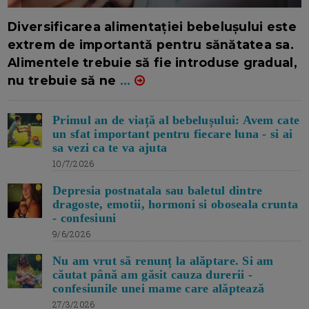
16/7/2026
AUTOR: EDITOR DC.
Diversificarea alimentației bebelușului este
extrem de importantă pentru sănătatea sa.
Alimentele trebuie să fie introduse gradual,
nu trebuie să ne
...
Primul an de viață al bebelușului: Avem cate
un sfat important pentru fiecare luna - si ai
sa vezi ca te va ajuta
10/7/2026
Depresia postnatala sau baletul dintre
dragoste, emotii, hormoni si oboseala crunta
- confesiuni
9/6/2026
Nu am vrut să renunț la alăptare. Si am
căutat până am găsit cauza durerii -
confesiunile unei mame care alăptează
27/3/2026