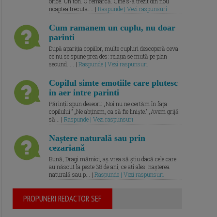
orice. Un ton. O remarcă. Cine s-a trezit din nou
noaptea trecuta.... |
Raspunde | Vezi raspunsuri
Cum ramanem un cuplu, nu doar
parinti
După apariția copiilor, multe cupluri descoperă ceva
ce nu se spune prea des: relația se mută pe plan
secund. ... |
Raspunde | Vezi raspunsuri
Copilul simte emotiile care plutesc
in aer intre parinti
Părinții spun deseori: „Noi nu ne certăm în fața
copilului.” „Ne abținem, ca să fie liniște.” „Avem grijă
să... |
Raspunde | Vezi raspunsuri
Naștere naturală sau prin
cezariană
Bună, Dragi mămici, aș vrea să știu dacă cele care
au născut la peste 38 de ani, ce ați ales: nașterea
naturală sau p... |
Raspunde | Vezi raspunsuri
PROPUNERI REDACTOR SEF