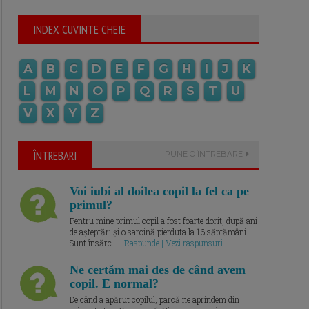
INDEX CUVINTE CHEIE
A
B
C
D
E
F
G
H
I
J
K
L
M
N
O
P
Q
R
S
T
U
V
X
Y
Z
ÎNTREBARI
PUNE O ÎNTREBARE
Voi iubi al doilea copil la fel ca pe
primul?
Pentru mine primul copil a fost foarte dorit, după ani
de așteptări și o sarcină pierduta la 16 săptămâni.
Sunt însărc... |
Raspunde | Vezi raspunsuri
Ne certăm mai des de când avem
copil. E normal?
De când a apărut copilul, parcă ne aprindem din