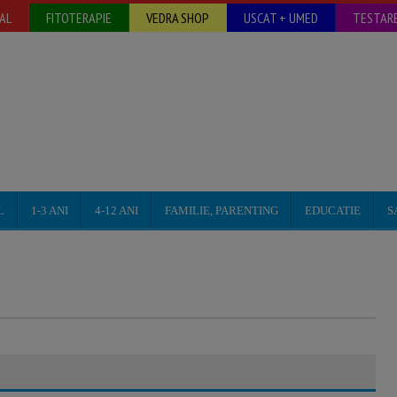
AL
FITOTERAPIE
VEDRA SHOP
USCAT + UMED
TESTARE
L
1-3 ANI
4-12 ANI
FAMILIE, PARENTING
EDUCATIE
S