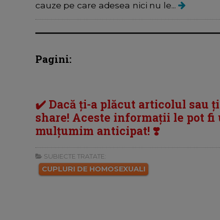
cauze pe care adesea nici nu le...
Pagini:
✔️ Dacă ți-a plăcut articolul sau ț
share! Aceste informații le pot fi u
mulțumim anticipat! ❣️
SUBIECTE TRATATE:
CUPLURI DE HOMOSEXUALI