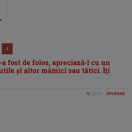
1
i-a fost de folos, apreciază-l cu un
tile și altor mămici sau tătici. Îți
TEMA:
DIVERSE