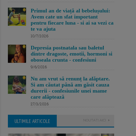
Primul an de viață al bebelușului:
Avem cate un sfat important
pentru fiecare luna - si ai sa vezi ca
te va ajuta
10/7/2026
Depresia postnatala sau baletul
dintre dragoste, emotii, hormoni si
oboseala crunta - confesiuni
9/6/2026
Nu am vrut să renunț la alăptare.
Si am căutat până am găsit cauza
durerii - confesiunile unei mame
care alăptează
27/3/2026
ULTIMILE ARTICOLE
NOUTATI AICI