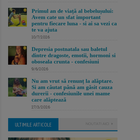
Primul an de viață al bebelușului:
Avem cate un sfat important
pentru fiecare luna - si ai sa vezi ca
te va ajuta
10/7/2026
Depresia postnatala sau baletul
dintre dragoste, emotii, hormoni si
oboseala crunta - confesiuni
9/6/2026
Nu am vrut să renunț la alăptare.
Si am căutat până am găsit cauza
durerii - confesiunile unei mame
care alăptează
27/3/2026
ULTIMILE ARTICOLE
NOUTATI AICI