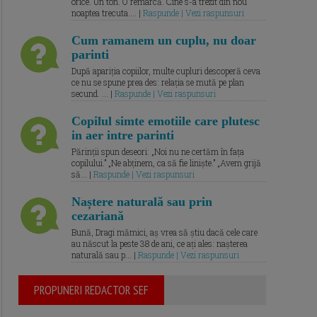
orice. Un ton. O remarcă. Cine s-a trezit din nou
noaptea trecuta.... |
Raspunde | Vezi raspunsuri
Cum ramanem un cuplu, nu doar
parinti
După apariția copiilor, multe cupluri descoperă ceva
ce nu se spune prea des: relația se mută pe plan
secund. ... |
Raspunde | Vezi raspunsuri
Copilul simte emotiile care plutesc
in aer intre parinti
Părinții spun deseori: „Noi nu ne certăm în fața
copilului.” „Ne abținem, ca să fie liniște.” „Avem grijă
să... |
Raspunde | Vezi raspunsuri
Naștere naturală sau prin
cezariană
Bună, Dragi mămici, aș vrea să știu dacă cele care
au născut la peste 38 de ani, ce ați ales: nașterea
naturală sau p... |
Raspunde | Vezi raspunsuri
PROPUNERI REDACTOR SEF