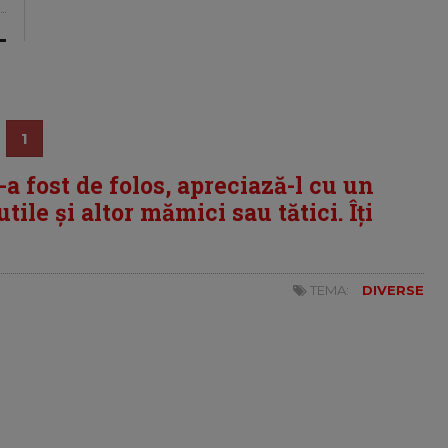
1
i-a fost de folos, apreciază-l cu un
tile și altor mămici sau tătici. Îți
TEMA:
DIVERSE