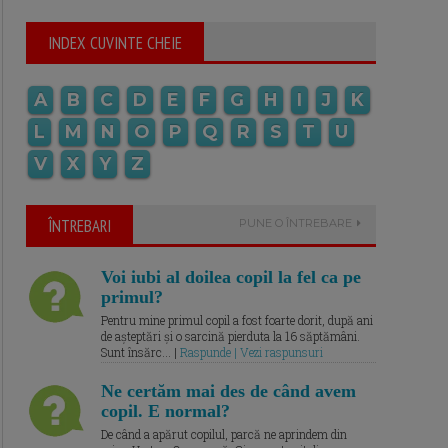
INDEX CUVINTE CHEIE
A
B
C
D
E
F
G
H
I
J
K
L
M
N
O
P
Q
R
S
T
U
V
X
Y
Z
ÎNTREBARI
PUNE O ÎNTREBARE
Voi iubi al doilea copil la fel ca pe
primul?
Pentru mine primul copil a fost foarte dorit, după ani
de așteptări și o sarcină pierduta la 16 săptămâni.
Sunt însărc... |
Raspunde | Vezi raspunsuri
Ne certăm mai des de când avem
copil. E normal?
De când a apărut copilul, parcă ne aprindem din