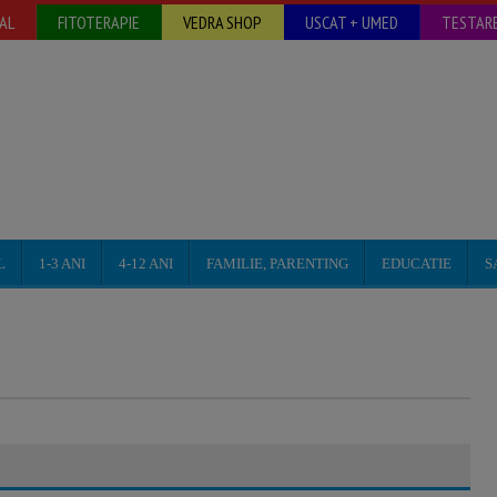
AL
FITOTERAPIE
VEDRA SHOP
USCAT + UMED
TESTARE
L
1-3 ANI
4-12 ANI
FAMILIE, PARENTING
EDUCATIE
S