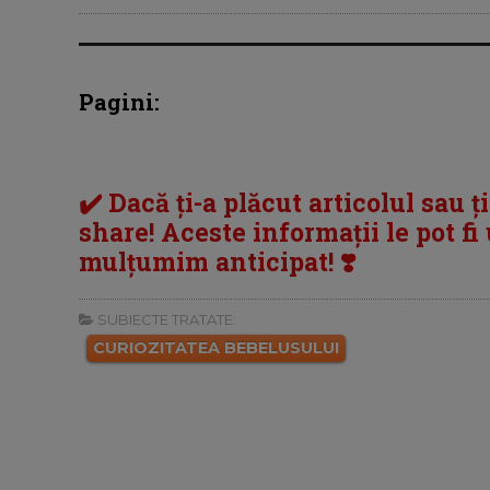
Pagini:
✔️ Dacă ți-a plăcut articolul sau ț
share! Aceste informații le pot fi u
mulțumim anticipat! ❣️
SUBIECTE TRATATE:
CURIOZITATEA BEBELUSULUI