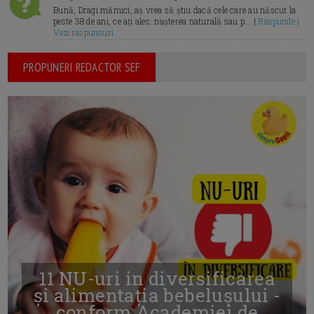
Bună, Dragi mămici, aș vrea să știu dacă cele care au născut la
peste 38 de ani, ce ați ales: nașterea naturală sau p... |
Raspunde |
Vezi raspunsuri
PROPUNERI REDACTOR SEF
11 NU-uri in diversificarea
și alimentația bebelușului -
conform Academiei de