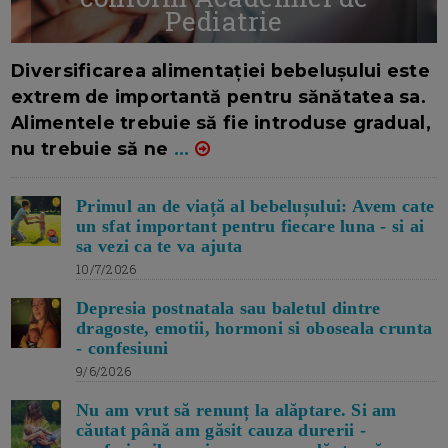
Pediatrie
16/7/2026
AUTOR: EDITOR DC.
Diversificarea alimentației bebelușului este
extrem de importantă pentru sănătatea sa.
Alimentele trebuie să fie introduse gradual,
nu trebuie să ne
...
Primul an de viață al bebelușului: Avem cate
un sfat important pentru fiecare luna - si ai
sa vezi ca te va ajuta
10/7/2026
Depresia postnatala sau baletul dintre
dragoste, emotii, hormoni si oboseala crunta
- confesiuni
9/6/2026
Nu am vrut să renunț la alăptare. Si am
căutat până am găsit cauza durerii -