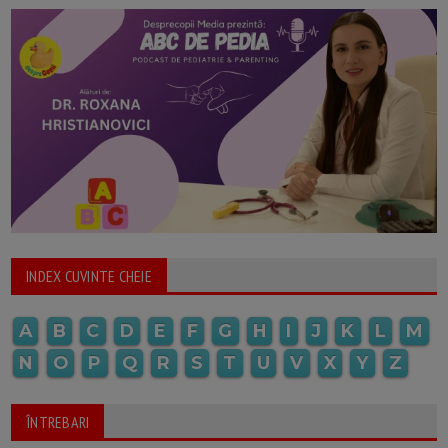
INDEX CUVINTE CHEIE
A
B
C
D
E
F
G
H
I
J
K
L
M
N
O
P
Q
R
S
T
U
V
X
Y
Z
ÎNTREBARI