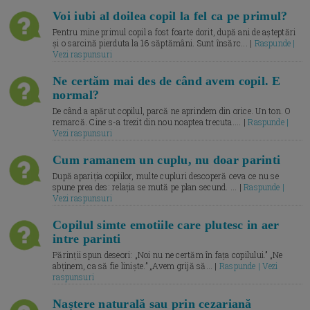
Voi iubi al doilea copil la fel ca pe primul?
Pentru mine primul copil a fost foarte dorit, după ani de așteptări
și o sarcină pierduta la 16 săptămâni. Sunt însărc... |
Raspunde |
Vezi raspunsuri
Ne certăm mai des de când avem copil. E
normal?
De când a apărut copilul, parcă ne aprindem din orice. Un ton. O
remarcă. Cine s-a trezit din nou noaptea trecuta.... |
Raspunde |
Vezi raspunsuri
Cum ramanem un cuplu, nu doar parinti
După apariția copiilor, multe cupluri descoperă ceva ce nu se
spune prea des: relația se mută pe plan secund. ... |
Raspunde |
Vezi raspunsuri
Copilul simte emotiile care plutesc in aer
intre parinti
Părinții spun deseori: „Noi nu ne certăm în fața copilului.” „Ne
abținem, ca să fie liniște.” „Avem grijă să... |
Raspunde | Vezi
raspunsuri
Naștere naturală sau prin cezariană