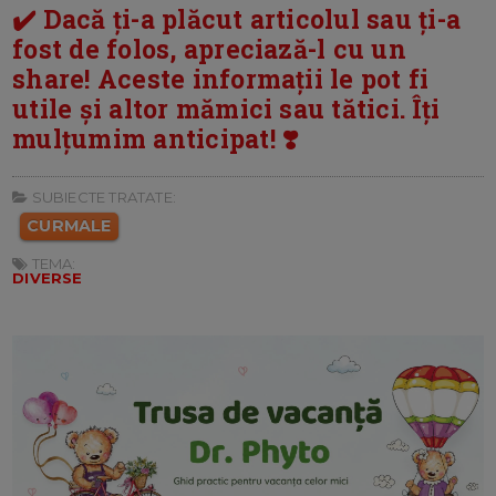
✔️ Dacă ți-a plăcut articolul sau ți-a
fost de folos, apreciază-l cu un
share! Aceste informații le pot fi
utile și altor mămici sau tătici. Îți
mulțumim anticipat! ❣️
SUBIECTE TRATATE:
CURMALE
TEMA:
DIVERSE