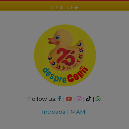
COMUNITATE
Follow us:
|
|
|
|
Intreabă I-MAMI