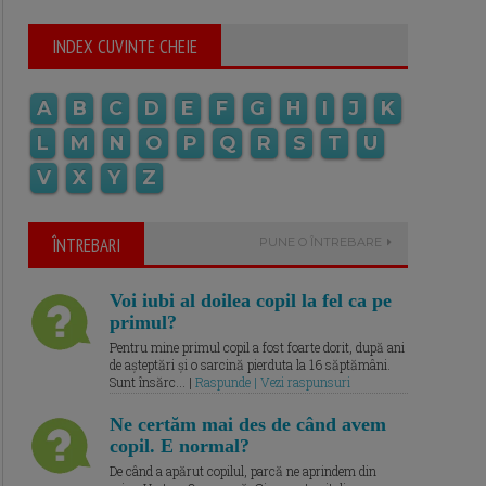
INDEX CUVINTE CHEIE
A
B
C
D
E
F
G
H
I
J
K
L
M
N
O
P
Q
R
S
T
U
V
X
Y
Z
ÎNTREBARI
PUNE O ÎNTREBARE
Voi iubi al doilea copil la fel ca pe
primul?
Pentru mine primul copil a fost foarte dorit, după ani
de așteptări și o sarcină pierduta la 16 săptămâni.
Sunt însărc... |
Raspunde | Vezi raspunsuri
Ne certăm mai des de când avem
copil. E normal?
De când a apărut copilul, parcă ne aprindem din