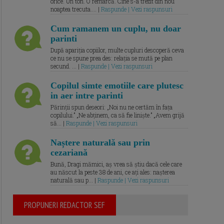
orice. Un ton. O remarcă. Cine s-a trezit din nou
noaptea trecuta.... |
Raspunde | Vezi raspunsuri
Cum ramanem un cuplu, nu doar
parinti
După apariția copiilor, multe cupluri descoperă ceva
ce nu se spune prea des: relația se mută pe plan
secund. ... |
Raspunde | Vezi raspunsuri
Copilul simte emotiile care plutesc
in aer intre parinti
Părinții spun deseori: „Noi nu ne certăm în fața
copilului.” „Ne abținem, ca să fie liniște.” „Avem grijă
să... |
Raspunde | Vezi raspunsuri
Naștere naturală sau prin
cezariană
Bună, Dragi mămici, aș vrea să știu dacă cele care
au născut la peste 38 de ani, ce ați ales: nașterea
naturală sau p... |
Raspunde | Vezi raspunsuri
PROPUNERI REDACTOR SEF