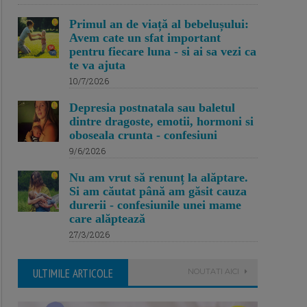
Primul an de viață al bebelușului:
Avem cate un sfat important
pentru fiecare luna - si ai sa vezi ca
te va ajuta
10/7/2026
Depresia postnatala sau baletul
dintre dragoste, emotii, hormoni si
oboseala crunta - confesiuni
9/6/2026
Nu am vrut să renunț la alăptare.
Si am căutat până am găsit cauza
durerii - confesiunile unei mame
care alăptează
27/3/2026
ULTIMILE ARTICOLE
NOUTATI AICI