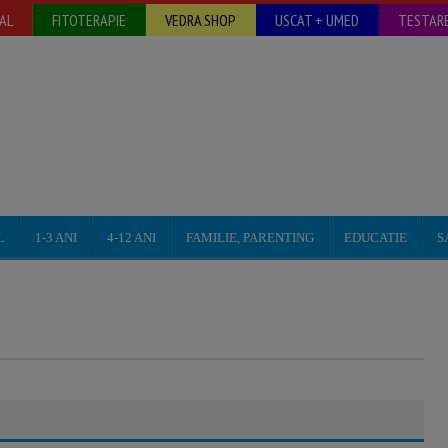
AL
FITOTERAPIE
VEDRA SHOP
USCAT + UMED
TESTARE
L
1-3 ANI
4-12 ANI
FAMILIE, PARENTING
EDUCATIE
S