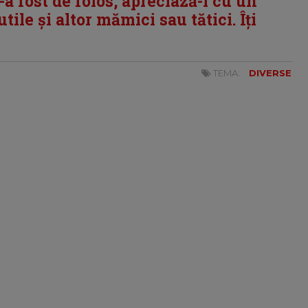
i-a fost de folos, apreciază-l cu un
tile și altor mămici sau tătici. Îți
TEMA:
DIVERSE