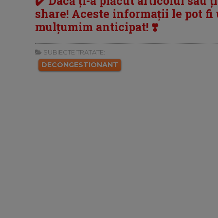
✔️ Dacă ți-a plăcut articolul sau ț
share! Aceste informații le pot fi u
mulțumim anticipat! ❣️
SUBIECTE TRATATE:
DECONGESTIONANT