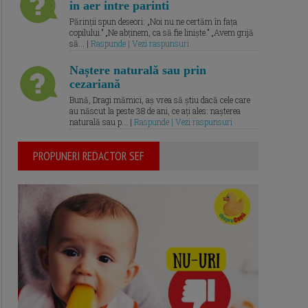
in aer intre parinti
Părinții spun deseori: „Noi nu ne certăm în fața
copilului.” „Ne abținem, ca să fie liniște.” „Avem grijă
să... |
Raspunde | Vezi raspunsuri
Naștere naturală sau prin
cezariană
Bună, Dragi mămici, aș vrea să știu dacă cele care
au născut la peste 38 de ani, ce ați ales: nașterea
naturală sau p... |
Raspunde | Vezi raspunsuri
PROPUNERI REDACTOR SEF