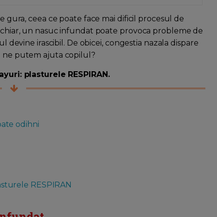
pe gura, ceea ce poate face mai dificil procesul de
ri chiar, un nasuc infundat poate provoca probleme de
ul devine irascibil. De obicei, congestia nazala dispare
m ne putem ajuta copilul?
rayuri: plasturele RESPIRAN.
poate odihni
 plasturele RESPIRAN
infundat