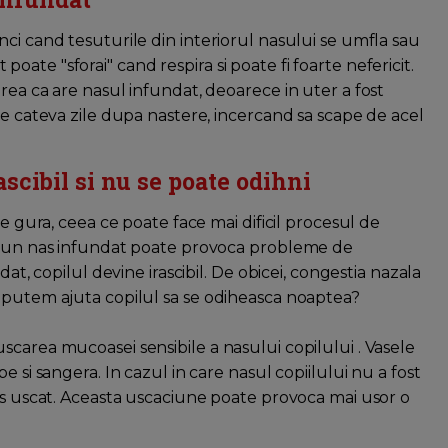
ci cand tesuturile din interiorul nasului se umfla sau
te "sforai" cand respira si poate fi foarte nefericit.
rea ca are nasul infundat, deoarece in uter a fost
le cateva zile dupa nastere, incercand sa scape de acel
ascibil si nu se poate odihni
pe gura, ceea ce poate face mai dificil procesul de
ri un nas infundat poate provoca probleme de
dat, copilul devine irascibil. De obicei, congestia nazala
 putem ajuta copilul sa se odiheasca noaptea?
carea mucoasei sensibile a nasului copilului . Vasele
 si sangera. In cazul in care nasul copiilului nu a fost
nas uscat. Aceasta uscaciune poate provoca mai usor o