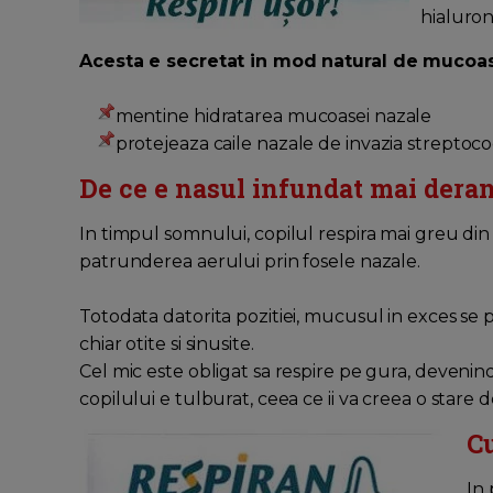
hialuron
Acesta e secretat in mod natural de mucoasa
mentine hidratarea mucoasei nazale
protejeaza caile nazale de invazia streptococil
De ce e nasul infundat mai dera
In timpul somnului, copilul respira mai greu din
patrunderea aerului prin fosele nazale.
Totodata datorita pozitiei, mucusul in exces se
chiar otite si sinusite.
Cel mic este obligat sa respire pe gura, devenind
copilului e tulburat, ceea ce ii va creea o stare de 
C
In 