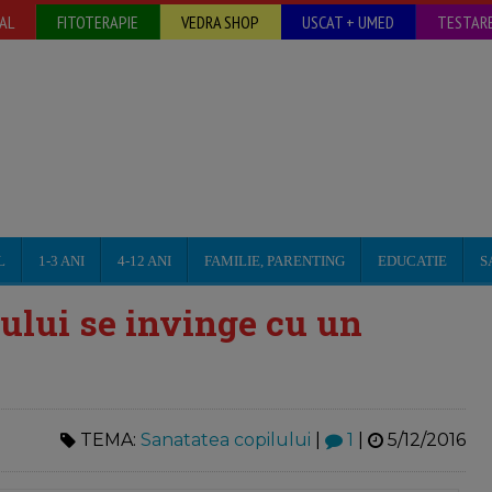
AL
FITOTERAPIE
VEDRA SHOP
USCAT + UMED
TESTARE
L
1-3 ANI
4-12 ANI
FAMILIE, PARENTING
EDUCATIE
S
lului se invinge cu un
TEMA:
Sanatatea copilului
|
1
|
5/12/2016