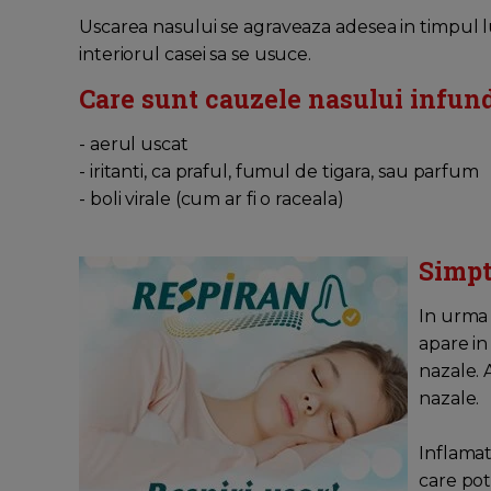
Uscarea nasului se agraveaza adesea in timpul lun
interiorul casei sa se usuce.
Care sunt cauzele nasului infund
- aerul uscat
- iritanti, ca praful, fumul de tigara, sau parfum
- boli virale (cum ar fi o raceala)
Simpt
In urma 
apare in
nazale. 
nazale.
Inflamat
care pot