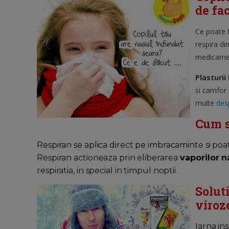
de fa
Ce poate f
respira di
medicament
Plasturii
si camfor 
multe
desp
Cum s
Respiran se aplica direct pe imbracaminte si poate f
Respiran actioneaza prin eliberarea
vaporilor n
respiratia, in special in timpul noptii.
Solut
viroz
Iarna in