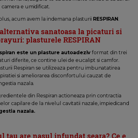
 camera e umidificat.
 plus, acum avem la indemana plasturii
RESPIRAN
.
alternativa sanatoasa la picaturi si
prayuri: plasturele RESPIRAN
spiran este un plasture autoadeziv
format din trei
aturi diferite, ce contine ulei de eucalipt si camfor.
sturii Respiran se utilizeaza pentru imbunatatirea
piratiei si ameliorarea disconfortului cauzat de
gestia nazala.
redientele din Respiran actioneaza prin contractia
elor capilare de la nivelul cavitatii nazale, impiedicand
gestia nazala.
ul tau are nasul infundat seara? Ce e