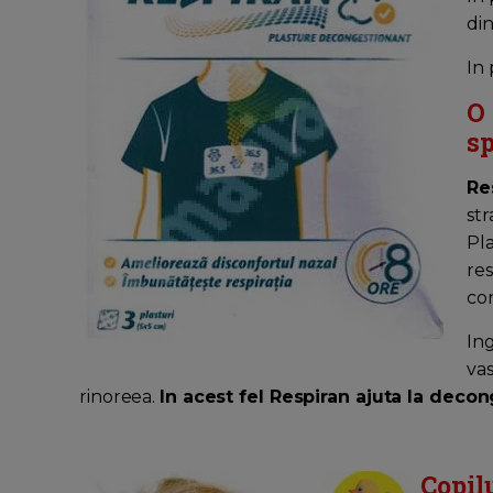
din
In
O 
s
Re
str
Pla
res
con
Ing
vas
rinoreea.
In acest fel Respiran ajuta la decon
Copil