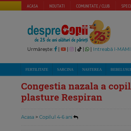
ACASA
NOUTATI
COMUNITATE / CLUB
SPECI
Urmărește:
|
|
|
|
|
Intreabă I-MAMI
FERTILITATE
SARCINA
NASTEREA
BEBELUSU
Congestia nazala a copi
plasture Respiran
Acasa
>
Copilul 4-6 ani