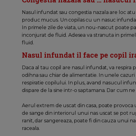
Nasul infundat sau congestia nazala are loc atun
produc mucus. Un copilas cu un nasuc infundat poa
In primele zile de viata, un nou-nascut poate pa
inconjurat de fluid. Adesea va stranuta in prime
fluid.
Nasul infundat il face pe copil ir
Daca al tau copil are nasul infundat, va respira 
odihna sau chiar de alimentatie. In unele cazu
respiratie copilului. In plus, avand nasucul infun
dispare de la sine intr-o saptamana. Dar cum ne
Aerul extrem de uscat din casa, poate provoca us
de sange din interiorul unui nas uscat se pot rupe
ranit, dar sangereaza, poate fi din cauza unui 
raceala.