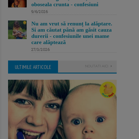
oboseala crunta - confesiuni
9/6/2026
Nu am vrut să renunț la alăptare.
Si am căutat până am găsit cauza
durerii - confesiunile unei mame
care alăptează
27/3/2026
ULTIMILE ARTICOLE
NOUTATI AICI