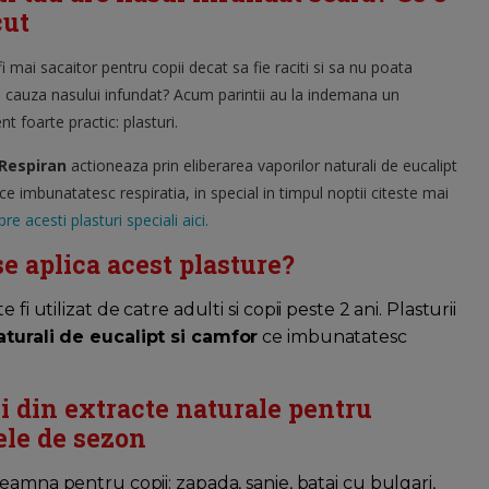
cut
i mai sacaitor pentru copii decat sa fie raciti si sa nu poata
n cauza nasului infundat? Acum parintii au la indemana un
 foarte practic: plasturi.
 Respiran
actioneaza prin eliberarea vaporilor naturali de eucalipt
ce imbunatatesc respiratia, in special in timpul noptii citeste mai
re acesti plasturi speciali aici.
e aplica acest plasture?
i utilizat de catre adulti si copii peste 2 ani. Plasturii
aturali de eucalipt si camfor
ce imbunatatesc
ii din extracte naturale pentru
ele de sezon
seamna pentru copii: zapada, sanie, batai cu bulgari,