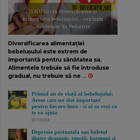
11 NU-uri in diversificarea și
alimentația bebelușului - conform
Academiei de Pediatrie
16/7/2026
AUTOR: EDITOR DC.
Diversificarea alimentației
bebelușului este extrem de
importantă pentru sănătatea sa.
Alimentele trebuie să fie introduse
gradual, nu trebuie să ne
...
Primul an de viață al bebelușului:
Avem cate un sfat important
pentru fiecare luna - si ai sa vezi ca
te va ajuta
10/7/2026
Depresia postnatala sau baletul
dintre dragoste, emotii, hormoni si