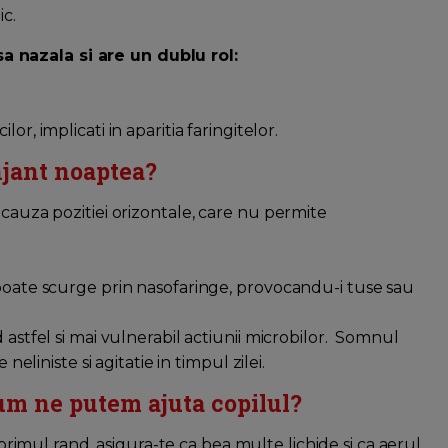
ic.
 nazala si are un dublu rol:
or, implicati in aparitia faringitelor.
njant noaptea?
 cauza pozitiei orizontale, care nu permite
 poate scurge prin nasofaringe, provocandu-i tuse sau
 astfel si mai vulnerabil actiunii microbilor. Somnul
neliniste si agitatie in timpul zilei.
um ne putem ajuta copilul?
primul rand, asigura-te ca bea multe lichide si ca aerul