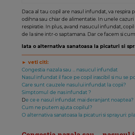
Daca al tau copil are nasul infundat, va respira 
odihna sau chiar de alimentatie. In unele cazu
respiratie. In plus, avand nasucul infundat, copil
de la sine intr-o saptamana. Dar ce facem si cu
Iata o alternativa sanatoasa la picaturi si sp
► veti citi:
Congestia nazala sau ... nasucul infundat
Nasul infundat il face pe copil irascibil si nu se 
Care sunt cauzele nasului infundat la copii?
Simptomul de nas infundat ?
D
e ce e nasul infundat mai deranjant noaptea?
Cum ne putem ajuta copilul?
O alternativa sanatoasa la picaturi si sprayuri:
Congestia nazala sau ... nasucul 