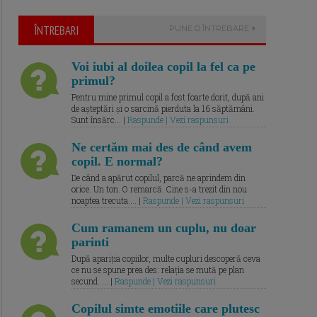
ÎNTREBARI
PUNE O ÎNTREBARE
Voi iubi al doilea copil la fel ca pe
primul?
Pentru mine primul copil a fost foarte dorit, după ani
de așteptări și o sarcină pierduta la 16 săptămâni.
Sunt însărc... |
Raspunde | Vezi raspunsuri
Ne certăm mai des de când avem
copil. E normal?
De când a apărut copilul, parcă ne aprindem din
orice. Un ton. O remarcă. Cine s-a trezit din nou
noaptea trecuta.... |
Raspunde | Vezi raspunsuri
Cum ramanem un cuplu, nu doar
parinti
După apariția copiilor, multe cupluri descoperă ceva
ce nu se spune prea des: relația se mută pe plan
secund. ... |
Raspunde | Vezi raspunsuri
Copilul simte emotiile care plutesc