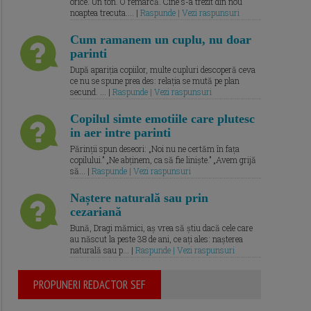
orice. Un ton. O remarcă. Cine s-a trezit din nou
noaptea trecuta.... |
Raspunde | Vezi raspunsuri
Cum ramanem un cuplu, nu doar
parinti
După apariția copiilor, multe cupluri descoperă ceva
ce nu se spune prea des: relația se mută pe plan
secund. ... |
Raspunde | Vezi raspunsuri
Copilul simte emotiile care plutesc
in aer intre parinti
Părinții spun deseori: „Noi nu ne certăm în fața
copilului.” „Ne abținem, ca să fie liniște.” „Avem grijă
să... |
Raspunde | Vezi raspunsuri
Naștere naturală sau prin
cezariană
Bună, Dragi mămici, aș vrea să știu dacă cele care
au născut la peste 38 de ani, ce ați ales: nașterea
naturală sau p... |
Raspunde | Vezi raspunsuri
PROPUNERI REDACTOR SEF