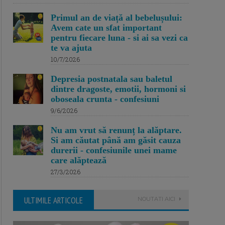
Primul an de viață al bebelușului:
Avem cate un sfat important
pentru fiecare luna - si ai sa vezi ca
te va ajuta
10/7/2026
Depresia postnatala sau baletul
dintre dragoste, emotii, hormoni si
oboseala crunta - confesiuni
9/6/2026
Nu am vrut să renunț la alăptare.
Si am căutat până am găsit cauza
durerii - confesiunile unei mame
care alăptează
27/3/2026
ULTIMILE ARTICOLE
NOUTATI AICI