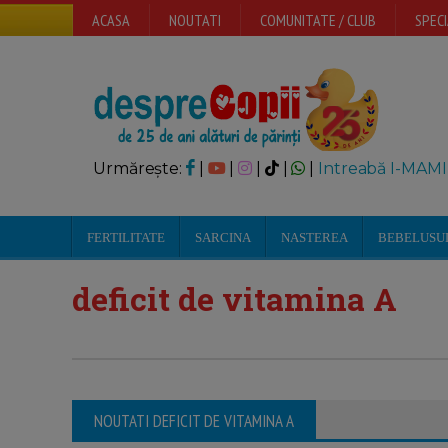
ACASA
NOUTATI
COMUNITATE / CLUB
SPECI
Urmărește:
|
|
|
|
|
Intreabă I-MAMI
FERTILITATE
SARCINA
NASTEREA
BEBELUSU
deficit de vitamina A
NOUTATI DEFICIT DE VITAMINA A