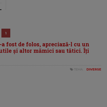
1
i-a fost de folos, apreciază-l cu un
tile și altor mămici sau tătici. Îți
TEMA:
DIVERSE