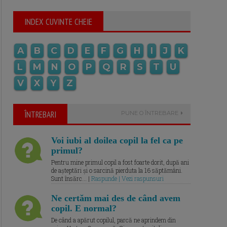
INDEX CUVINTE CHEIE
A
B
C
D
E
F
G
H
I
J
K
L
M
N
O
P
Q
R
S
T
U
V
X
Y
Z
ÎNTREBARI
PUNE O ÎNTREBARE
Voi iubi al doilea copil la fel ca pe
primul?
Pentru mine primul copil a fost foarte dorit, după ani
de așteptări și o sarcină pierduta la 16 săptămâni.
Sunt însărc... |
Raspunde | Vezi raspunsuri
Ne certăm mai des de când avem
copil. E normal?
De când a apărut copilul, parcă ne aprindem din