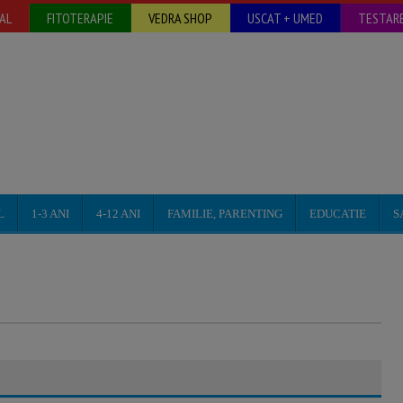
AL
FITOTERAPIE
VEDRA SHOP
USCAT + UMED
TESTARE
L
1-3 ANI
4-12 ANI
FAMILIE, PARENTING
EDUCATIE
S