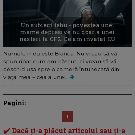
Un subiect tabu - povestea unei
mame depresive nu doar a unei
nasteri la CF2. Ce am invatat EU
Numele meu este Bianca. Nu vreau să vă
spun doar cum am născut, ci vreau să vă
deschid ușa spre o cameră întunecată din
viața mea – cea a unei...
Pagini:
1
✔️ Dacă ți-a plăcut articolul sau ți-a