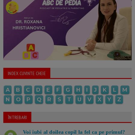
INDEX CUVINTE CHEIE
A
B
C
D
E
F
G
H
I
J
K
L
M
N
O
P
Q
R
S
T
U
V
X
Y
Z
ÎNTREBARI
Voi iubi al doilea copil la fel ca pe primul?