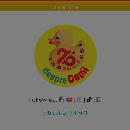
COMUNITATE
Follow us:
|
|
|
|
Intreabă I-MAMI