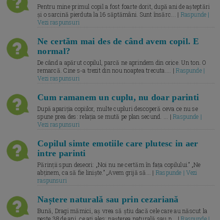
Pentru mine primul copil a fost foarte dorit, după ani de așteptări
și o sarcină pierduta la 16 săptămâni. Sunt însărc... |
Raspunde |
Vezi raspunsuri
Ne certăm mai des de când avem copil. E
normal?
De când a apărut copilul, parcă ne aprindem din orice. Un ton. O
remarcă. Cine s-a trezit din nou noaptea trecuta.... |
Raspunde |
Vezi raspunsuri
Cum ramanem un cuplu, nu doar parinti
După apariția copiilor, multe cupluri descoperă ceva ce nu se
spune prea des: relația se mută pe plan secund. ... |
Raspunde |
Vezi raspunsuri
Copilul simte emotiile care plutesc in aer
intre parinti
Părinții spun deseori: „Noi nu ne certăm în fața copilului.” „Ne
abținem, ca să fie liniște.” „Avem grijă să... |
Raspunde | Vezi
raspunsuri
Naștere naturală sau prin cezariană
Bună, Dragi mămici, aș vrea să știu dacă cele care au născut la
peste 38 de ani, ce ați ales: nașterea naturală sau p... |
Raspunde |