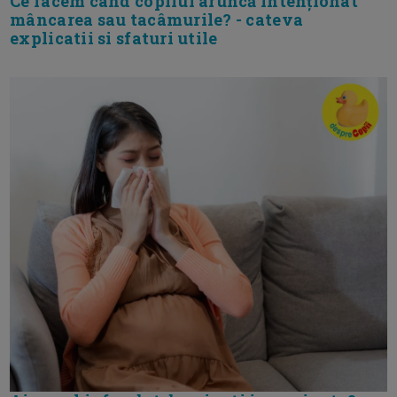
Ce facem când copilul aruncă intenționat
mâncarea sau tacâmurile? - cateva
explicatii si sfaturi utile