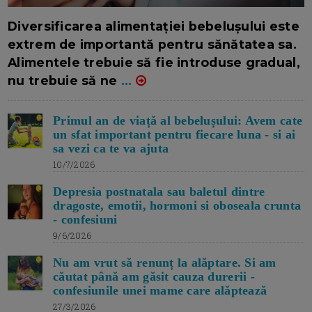
16/7/2026
AUTOR: EDITOR DC.
Diversificarea alimentației bebelușului este
extrem de importantă pentru sănătatea sa.
Alimentele trebuie să fie introduse gradual,
nu trebuie să ne
...
Primul an de viață al bebelușului: Avem cate
un sfat important pentru fiecare luna - si ai
sa vezi ca te va ajuta
10/7/2026
Depresia postnatala sau baletul dintre
dragoste, emotii, hormoni si oboseala crunta
- confesiuni
9/6/2026
Nu am vrut să renunț la alăptare. Si am
căutat până am găsit cauza durerii -
confesiunile unei mame care alăptează
27/3/2026