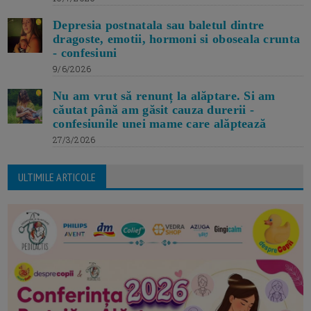
Depresia postnatala sau baletul dintre
dragoste, emotii, hormoni si oboseala crunta
- confesiuni
9/6/2026
Nu am vrut să renunț la alăptare. Si am
căutat până am găsit cauza durerii -
confesiunile unei mame care alăptează
27/3/2026
ULTIMILE ARTICOLE