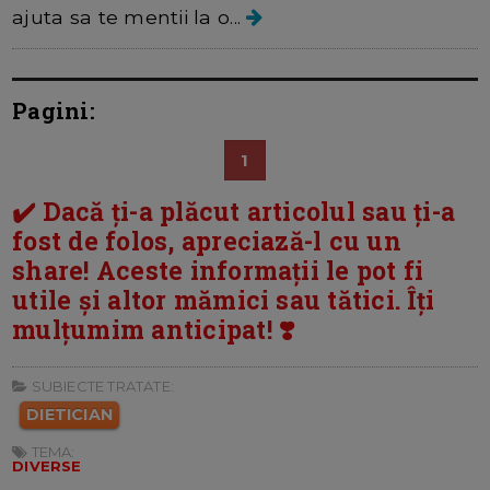
ajuta sa te mentii la o...
Pagini:
1
✔️ Dacă ți-a plăcut articolul sau ți-a
fost de folos, apreciază-l cu un
share! Aceste informații le pot fi
utile și altor mămici sau tătici. Îți
mulțumim anticipat! ❣️
SUBIECTE TRATATE:
DIETICIAN
TEMA:
DIVERSE