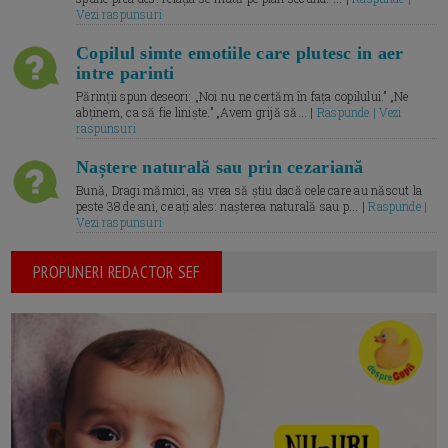
Vezi raspunsuri
Copilul simte emotiile care plutesc in aer
intre parinti
Părinții spun deseori: „Noi nu ne certăm în fața copilului.” „Ne
abținem, ca să fie liniște.” „Avem grijă să... |
Raspunde | Vezi
raspunsuri
Naștere naturală sau prin cezariană
Bună, Dragi mămici, aș vrea să știu dacă cele care au născut la
peste 38 de ani, ce ați ales: nașterea naturală sau p... |
Raspunde |
Vezi raspunsuri
PROPUNERI REDACTOR SEF