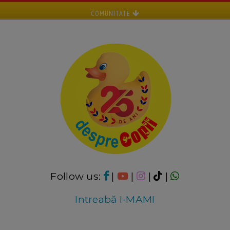
COMUNITATE
Follow us:
|
|
|
|
Intreabă I-MAMI