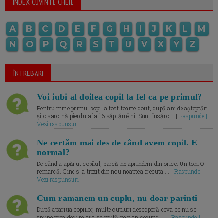
INDEX CUVINTE CHEIE
A
B
C
D
E
F
G
H
I
J
K
L
M
N
O
P
Q
R
S
T
U
V
X
Y
Z
ÎNTREBARI
Voi iubi al doilea copil la fel ca pe primul?
Pentru mine primul copil a fost foarte dorit, după ani de așteptări
și o sarcină pierduta la 16 săptămâni. Sunt însărc... |
Raspunde |
Vezi raspunsuri
Ne certăm mai des de când avem copil. E
normal?
De când a apărut copilul, parcă ne aprindem din orice. Un ton. O
remarcă. Cine s-a trezit din nou noaptea trecuta.... |
Raspunde |
Vezi raspunsuri
Cum ramanem un cuplu, nu doar parinti
După apariția copiilor, multe cupluri descoperă ceva ce nu se
spune prea des: relația se mută pe plan secund. ... |
Raspunde |